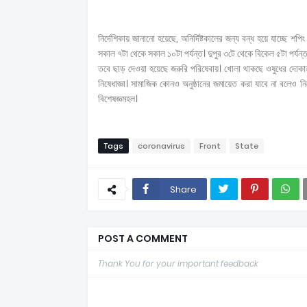
নির্দেশিকায় জানানো হয়েছে, অনির্দিষ্টকালের জন্য বন্ধ হয়ে যাচ্ছে শপিং
সকাল ৭টা থেকে সকাল ১০টা পর্যন্ত। দুপুর ৩টে থেকে বিকেল ৫টা পর্যন
তবে ছাড় দেওয়া হয়েছে জরুরি পরিষেবায়। খোলা থাকছে ওষুধের দোক
নিষেধাজ্ঞা। সামাজিক কোনও অনুষ্ঠানের জমায়েত করা যাবে না বলেও ন
বিশেষজ্ঞমহল।
Tags
coronavirus
Front
State
Share
POST A COMMENT
Thank You for your important feedback