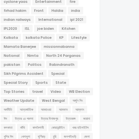
cyclone yaas
Entertainment
fire
firhad hakim
Front
Haldia
india
indian railways
International
ipl 2021
IPL2020
ISL
joe biden
Kitchen
Kolkata
kolkata Police
KP
Lifestyle
Mamata Banerjee
missionnabanna
National
Nimta
North 24 Parganas
pakistan
Politics
Rabindranath
Sikh Pilgrims Accident
Special
Special Story
Sports
State
Top Stories
travel
Video
WB Election
Weather Update
West Bengal
অর্জুন সিং
অর্থনীতি
আন্তর্জাতিক
আবহাওয়া
আমফান
আম্ফান
ঈদ
উত্তর ২৪ পরগনা
উত্তর দিনাজপুর
উত্তরবঙ্গ
করোনা
কলকাতা
কাঁথি
কালবৈশাখী
কোয়ারেন্টাইন
খবর হাইলাইটস
খুশির ঈদ
খেলাধুলা
ঘূর্ণিঝড়
চুরি
জলপাইগুড়ি
জেলা