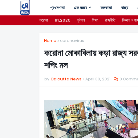
প্রথমপাতা
এক নজরে
কলকাতা
রাজ্য
করোনা
IPL2020
ফুটবল
শিক্ষা
রাজনীতি
বিজ্ঞান ও প্রয
Home
coronavirus
করোনা মোকাবিলায় কড়া রাজ্য সরকা
শপিং মল
by
Calcutta News
April 30, 2021
0 Comme