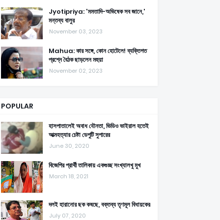
Jyotipriya: 'মমতাদি-অভিষেক সব জানে,'
মন্তব্য বালুর
November 03, 2023
Mahua: কার সঙ্গে, কোন হোটেলে! ব্যক্তিগত
প্রশ্নে বৈঠক ছাড়লেন মহুয়া
November 02, 2023
POPULAR
হাসপাতালেই অবাধ যৌনতা, ভিডিও ভাইরাল হতেই
আত্মহত্যার চেষ্টা ডেপুটি সুপারের
June 30, 2020
বিজেপির প্রার্থী তালিকায় একগুচ্ছ সংখ্যালখু মুখ
March 18, 2021
দলই হারানোর ছক কষছে, বক্তব্য তৃণমূল বিধায়কের
July 07, 2020