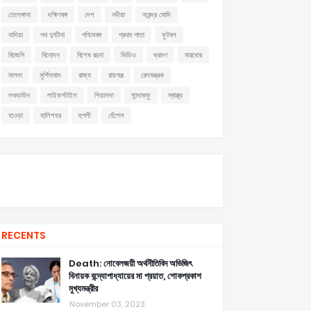
তেলেঙ্গানা
দক্ষিণবঙ্গ
দেশ
নদীয়া
নরেন্দ্র মোদি
নাদিয়া
পথ দুর্ঘটনা
পশ্চিমবঙ্গ
প্রথম পাতা
ফুটবল
বিজেপি
বিনোদন
বিশেষ রচনা
ভিডিও
ভ্রমণ
মারধোর
মালদা
মুর্শিদাবাদ
রাজ্য
রায়গঞ্জ
রেলমন্ত্রক
লকডাউন
লাইফস্টাইল
শিয়ালদা
সান্দাকফু
স্বাস্থ্য
হাওড়া
হালিশহর
হুগলী
হেঁশেল
RECENTS
Death: নোবেলজয়ী অর্থনীতিবিদ অভিজিৎ
বিনায়ক বন্দ্যোপাধ্যায়ের মা প্রয়াত, শোকপ্রকাশ
মুখ্যমন্ত্রীর
November 03, 2023