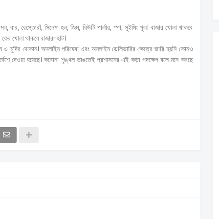
 মল, বার, রেস্তোরাঁ, সিনেমা হল, জিম, বিউটি পার্লার, স্পা, সুইমিং পুল। বাজার খোলা থাকবে
্ত ফের খোলা থাকবে বাজার-হাট।
ান ও মুদির দোকান। অনলাইন পরিষেবা এবং অনলাইন ডেলিভারির ক্ষেত্রে জারি হয়নি কোনও
ির্দেশে দেওয়া হয়েছে। করোনা শৃঙ্খল ভাঙতেই প্রশাসনের এই কড়া পদক্ষেপ বলে মনে করছে