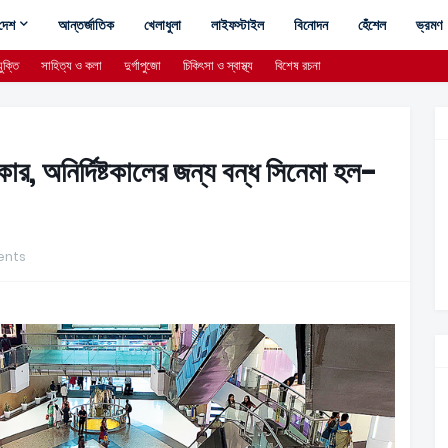
দেশ
আন্তর্জাতিক
খেলাধুলা
লাইফস্টাইল
বিনোদন
হেঁশেল
ভ্রমণ
ুক্তি
সাহিত্য ও কলা
দুর্গাপুজো
চিকিৎসা ও স্বাস্থ্য
বিশেষ রচনা
র, অনির্দিষ্টকালের জন্য বন্ধ সিনেমা হল-
nts