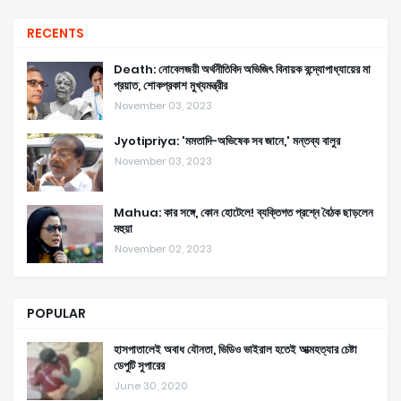
RECENTS
Death: নোবেলজয়ী অর্থনীতিবিদ অভিজিৎ বিনায়ক বন্দ্যোপাধ্যায়ের মা
প্রয়াত, শোকপ্রকাশ মুখ্যমন্ত্রীর
November 03, 2023
Jyotipriya: 'মমতাদি-অভিষেক সব জানে,' মন্তব্য বালুর
November 03, 2023
Mahua: কার সঙ্গে, কোন হোটেলে! ব্যক্তিগত প্রশ্নে বৈঠক ছাড়লেন
মহুয়া
November 02, 2023
POPULAR
হাসপাতালেই অবাধ যৌনতা, ভিডিও ভাইরাল হতেই আত্মহত্যার চেষ্টা
ডেপুটি সুপারের
June 30, 2020