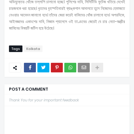
অভিযুক্তের খোঁজে তল্লাশি চালানো হচ্ছে। পুলিশের দাবি, সিসিটিভি ফুটেজ খতিয়ে দেখেই
চারজনকে ধরা হয়েছে। ধৃতদের বৃহস্পতিবারই ব্যাঙ্কশাল আদালতে তুলে নিজেদের হেফাজতে
নেওয়ার আবেদন জানানো হবে। তাঁদের জেরা করেই বাকিদের খোঁজ চালানো হবে। অপরদিকে,
আইনজ্ঞদের একাংশের দাবি, নিজাম প্যালেসে ওই তাণ্ডবের জেরেই যে চার নেতা-মন্ত্রীর
জামিনের বিষয়টি জটিল হয়ে উঠেছে।
Tags
Kolkata
POST A COMMENT
Thank You for your important feedback