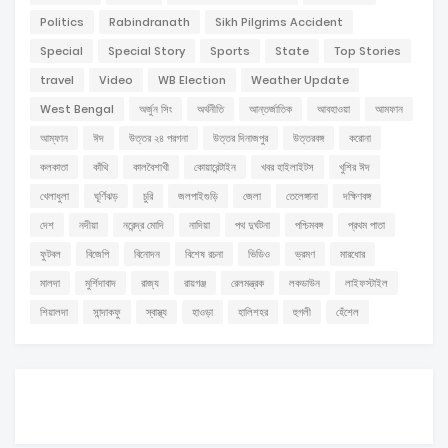
Politics
Rabindranath
Sikh Pilgrims Accident
Special
Special Story
Sports
State
Top Stories
travel
Video
WB Election
Weather Update
West Bengal
অর্জুন সিং
অর্থনীতি
আন্তর্জাতিক
আবহাওয়া
আমফান
আম্ফান
ঈদ
উত্তর ২৪ পরগনা
উত্তর দিনাজপুর
উত্তরবঙ্গ
করোনা
কলকাতা
কাঁথি
কালবৈশাখী
কোয়ারেন্টাইন
খবর হাইলাইটস
খুশির ঈদ
খেলাধুলা
ঘূর্ণিঝড়
চুরি
জলপাইগুড়ি
জেলা
তেলেঙ্গানা
দক্ষিণবঙ্গ
দেশ
নদীয়া
নরেন্দ্র মোদি
নাদিয়া
পথ দুর্ঘটনা
পশ্চিমবঙ্গ
প্রথম পাতা
ফুটবল
বিজেপি
বিনোদন
বিশেষ রচনা
ভিডিও
ভ্রমণ
মারধোর
মালদা
মুর্শিদাবাদ
রাজ্য
রায়গঞ্জ
রেলমন্ত্রক
লকডাউন
লাইফস্টাইল
শিয়ালদা
সান্দাকফু
স্বাস্থ্য
হাওড়া
হালিশহর
হুগলী
হেঁশেল