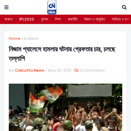
করোনা
IPL2020
ফুটবল
শিক্ষা
রাজনীতি
বিজ্ঞান ও প্রযুক্তি
সাহিত্য ও কলা
Home
Kolkata
নিজাম প্যালেসে হামলার ঘটনায় গ্রেফতার চার, চলছে
তল্লাশি
by
Calcutta News
May 20, 2021
0 Comments