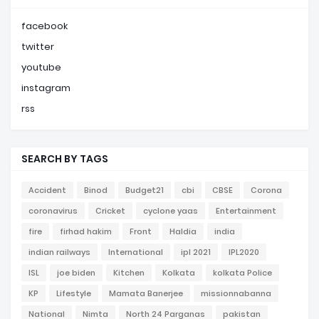
facebook
twitter
youtube
instagram
rss
SEARCH BY TAGS
Accident
Binod
Budget21
cbi
CBSE
Corona
coronavirus
Cricket
cyclone yaas
Entertainment
fire
firhad hakim
Front
Haldia
india
indian railways
International
ipl 2021
IPL2020
ISL
joe biden
Kitchen
Kolkata
kolkata Police
KP
Lifestyle
Mamata Banerjee
missionnabanna
National
Nimta
North 24 Parganas
pakistan