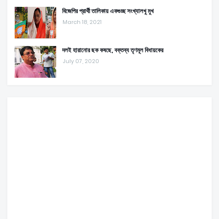
বিজেপির প্রার্থী তালিকায় একগুচ্ছ সংখ্যালখু মুখ
March 18, 2021
দলই হারানোর ছক কষছে, বক্তব্য তৃণমূল বিধায়কের
July 07, 2020