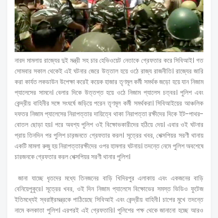
নারদ মামলায় রাজ্যের দুই মন্ত্রী সহ চার হেভিওয়েট নেতাকে গ্রেফতার করে সিবিআই। গত
সোমবার সকাল থেকেই এই ঘটনার জেরে উত্তাল হয়ে ওঠে রাজ্য রাজনীতি। রাজ্যের জারি
করা কার্যত লকডাউন উপেক্ষা করেই কয়েক হাজার তৃণমূল কর্মী সমর্থক জড়ো হয়ে যান নিজাম
প্যালেসের সামনে। বেলার দিকে উত্তপ্ত হয়ে ওঠে নিজাম প্যালেস চত্বর। পুলিশ এবং
কেন্দ্রীয় বাহিনীর সঙ্গে সংঘর্ষে জড়িয়ে পরেন তৃণমূল কর্মী সমর্থকরা। সিবিআইয়ের আঞ্চলিক
দফতর নিজাম প্যালেসের নিরাপত্তার দায়িত্বে থাকা নিরাপত্তা রক্ষীদের দিকে ইট-পাথর-
বোতল ছোড়া হয়। পরে অবশ্য পুলিশ ওই বিক্ষোভকারীদের হঠিয়ে দেয়। এবার ওই ঘটনার
প্রায় তিনদিন পর পুলিশ চার়জনতে গ্রেফতার করল। সূত্রের খবর, শেক্সপিয়র সরণী থানায়
একটি মামলা রুজু হয় নিরাপত্তারক্ষীদের ওপর হামলার ঘটনায়। তদন্তে নেমে পুলিশ অবশেষে
চারজনকে গ্রেফতার করল শেক্সপিয়র সরণী থানার পুলিশ।
জানা যাচ্ছে ধৃতদের মধ্যে তিনজনের বাড়ি খিদিরপুর এলাকায় এবং একজনের বাড়ি
বেনিয়েপুকুরে। সূত্রের খবর, ওই দিন নিজাম প্যালেসে বিক্ষোভের সমস্ত ভিডিও ফুটেজ
ইতিমধ্যেই স্বরাষ্ট্রমন্ত্রকে পাঠিয়েছে সিবিআই এবং কেন্দ্রীয় বাহিনী। চাপের মুখে তদন্তে
নামে কলকাতা পুলিশ। এরপরই এই গ্রেফতারি। পুলিশের পক্ষ থেকে জানানো হচ্ছে আরও