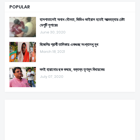
POPULAR
হাসপাতালেই অবাধ যৌনতা, ভিডিও ভাইরাল হতেই আত্মহত্যার চেষ্টা
ডেপুটি সুপারের
June 30, 2020
বিজেপির প্রার্থী তালিকায় একগুচ্ছ সংখ্যালখু মুখ
March 18, 2021
দলই হারানোর ছক কষছে, বক্তব্য তৃণমূল বিধায়কের
July 07, 2020