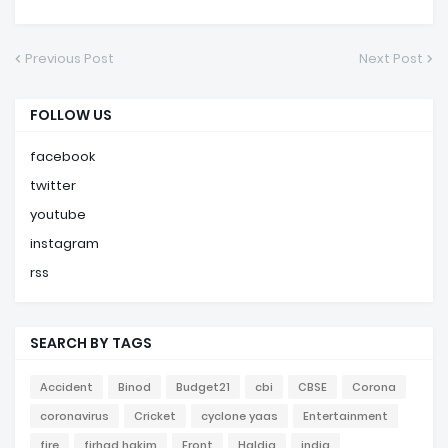
Previous Post
Next Post
FOLLOW US
facebook
twitter
youtube
instagram
rss
SEARCH BY TAGS
Accident
Binod
Budget21
cbi
CBSE
Corona
coronavirus
Cricket
cyclone yaas
Entertainment
fire
firhad hakim
Front
Haldia
india