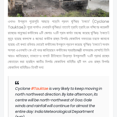
এখনও উপকূলে পুরোপুরি আছড়ে পড়েনি প্রবল ঘূর্ণিঝড় ‘তকতে’ (Cyclone
Tauktae)। পুরো দাপটও দেখায়নি ঘূর্ণিঝড়। তাতেই ত্রাহি ত্রাহি রব দক্ষিণের কয়েকটি
রাজ্যের মানুষের। কর্নাটকের ৬টি জেলার ৭৩টি গ্রাম কার্যত তছনছ করেছে ঘূর্ণিঝড় ‘তকতে’।
মৃত্যু হয়েছে কমপক্ষে ৪ জনের। কর্নাটক রাজ্য বিপর্যয় মোকাবিলা দফতরের তরফে জানানো
হয়েছে এই কথা। রবিবার ভোরেই কর্নাটকের উপকূলে প্রবেশ করেছে ঘূর্ণিঝড় ‘তকতে’। সংবাদ
সংস্থা এএনআই-কে এই খবর জানিয়েছেন কর্নাটকের স্বরাষ্ট্রমন্ত্রী বাসবরাজ বোম্মাই। তিনি
আরও জানিয়েছেন, তাকতে-র দাপটে রীতিমতো বিধ্বস্ত উপকূলবর্তী ৭৩টি গ্রাম। রাজ্যে
মোতায়েন করা হয়েছিল জাতীয় বিপর্যয় মোকাবিলা বাহিনীর দুটি দল এবং রাজ্য বিপর্যয়
মোকাবিলা বাহিনীরও তিনটি দল।
Cyclone
#Tauktae
is very likely to keep moving in
north northwest direction. By late afternoon, its
centre will be north-northwest of Goa. Gale
winds and rainfall will continue for almost the
entire day: India Meteorological Department