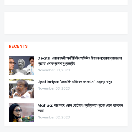
RECENTS
Death: নোবেলজয়ী অর্থনীতিবিদ অভিজিৎ বিনায়ক বন্দ্যোপাধ্যায়ের মা
প্রয়াত, শোকপ্রকাশ মুখ্যমন্ত্রীর
November 03, 2023
Jyotipriya: 'মমতাদি-অভিষেক সব জানে,' মন্তব্য বালুর
November 03, 2023
Mahua: কার সঙ্গে, কোন হোটেলে! ব্যক্তিগত প্রশ্নে বৈঠক ছাড়লেন
মহুয়া
November 02, 2023