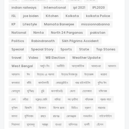
indian railways
International
ipl 2021
IPL2020
ISL
joe biden
Kitchen
Kolkata
kolkata Police
KP
Lifestyle
Mamata Banerjee
missionnabanna
National
Nimta
North 24 Parganas
pakistan
Politics
Rabindranath
Sikh Pilgrims Accident
Special
Special Story
Sports
State
Top Stories
travel
Video
WB Election
Weather Update
West Bengal
অর্জুন সিং
অর্থনীতি
আন্তর্জাতিক
আবহাওয়া
আমফান
আম্ফান
ঈদ
উত্তর ২৪ পরগনা
উত্তর দিনাজপুর
উত্তরবঙ্গ
করোনা
কলকাতা
কাঁথি
কালবৈশাখী
কোয়ারেন্টাইন
খবর হাইলাইটস
খুশির ঈদ
খেলাধুলা
ঘূর্ণিঝড়
চুরি
জলপাইগুড়ি
জেলা
তেলেঙ্গানা
দক্ষিণবঙ্গ
দেশ
নদীয়া
নরেন্দ্র মোদি
নাদিয়া
পথ দুর্ঘটনা
পশ্চিমবঙ্গ
প্রথম পাতা
ফুটবল
বিজেপি
বিনোদন
বিশেষ রচনা
ভিডিও
ভ্রমণ
মারধোর
মালদা
মুর্শিদাবাদ
রাজ্য
রায়গঞ্জ
রেলমন্ত্রক
লকডাউন
লাইফস্টাইল
শিয়ালদা
সান্দাকফু
স্বাস্থ্য
হাওড়া
হালিশহর
হুগলী
হেঁশেল