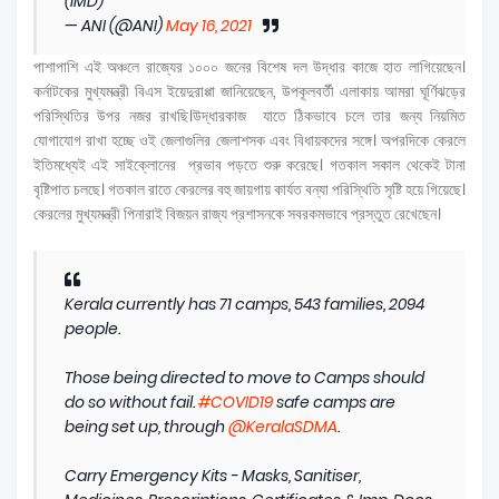
(IMD)
— ANI (@ANI)
May 16, 2021
পাশাপাশি এই অঞ্চলে রাজ্যের ১০০০ জনের বিশেষ দল উদ্ধার কাজে হাত লাগিয়েছেন।
কর্নাটকের মুখ্যমন্ত্রী বিএস ইয়েদুরাপ্পা জানিয়েছেন, উপকূলবর্তী এলাকায় আমরা ঘূর্ণিঝড়ের
পরিস্থিতির উপর নজর রাখছি।উদ্ধারকাজ যাতে ঠিকভাবে চলে তার জন্য নিয়মিত
যোগাযোগ রাখা হচ্ছে ওই জেলাগুলির জেলাশসক এবং বিধায়কদের সঙ্গে। অপরদিকে কেরলে
ইতিমধ্যেই এই সাইক্লোনের প্রভাব পড়তে শুরু করেছে। গতকাল সকাল থেকেই টানা
বৃষ্টিপাত চলছে। গতকাল রাতে কেরলের বহু জায়গায় কার্যত বন্যা পরিস্থিতি সৃষ্টি হয়ে গিয়েছে।
কেরলের মুখ্যমন্ত্রী পিনারাই বিজয়ন রাজ্য প্রশাসনকে সবরকমভাবে প্রস্তুত রেখেছেন।
Kerala currently has 71 camps, 543 families, 2094
people.
Those being directed to move to Camps should
do so without fail.
#COVID19
safe camps are
being set up, through
@KeralaSDMA
.
Carry Emergency Kits - Masks, Sanitiser,