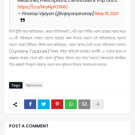
Medicines, Prescriptions, Certificates & Imp. Docs.
https://t.co/WoNpfOTkRC
— Pinarayi Vijayan (@vijayanpinarayi)
May 15, 2021
তিনি টুইট করে জানিয়েছেন, কেরলে ইতিমধ্যেই ১৭টি ত্রাণ শিবির খোলা হয়েছে। প্রায় সাড়ে
৫০০টি পরিবারকে সেখানে সরানো হয়েছে। আজ দিনভর কেরলে এই সাইক্লোনের প্রভাব
পড়তে পারে। দিল্লির মৌসম ভবন জানিয়েছে, আরব সাগরে তৈরি হওয়া সাইক্লোন তাকতে
(Cyclone Tauktae) নিজের শক্তি বাড়িয়েই চলেছে। আগামী ১২ ঘণ্টার মধ্যে সে
মারাত্মক আকার নেবে। অতি প্রবল ঘূর্ণিঝড়ে পরিনত হতে পারে ‘তকতে’। মঙ্গলবারই সর্বশক্তি
নিয়ে গুজরাট উপকূলে আছড়ে পড়বে বলে পূর্বাভাস দিয়েছে আবহাওয়া দফতর।
Tags
National
POST A COMMENT