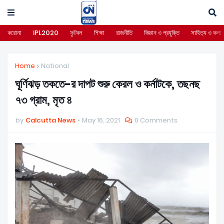
করোনা
IPL2020
ফুটবল
শিক্ষা
রাজনীতি
বিজ্ঞান ও প্রযুক্তি
সাহিত্য ও কলা
Home
National
ঘূর্ণিঝড় তকতে-র দাপট শুরু কেরল ও কর্নাটকে, তছনছ
৭৩ গ্রাম, মৃত ৪
by
Calcutta News
May 16, 2021
0 Comments