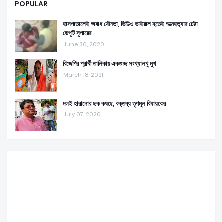
POPULAR
হাসপাতালেই অবাধ যৌনতা, ভিডিও ভাইরাল হতেই আত্মহত্যার চেষ্টা
ডেপুটি সুপারের
June 30, 2020
বিজেপির প্রার্থী তালিকায় একগুচ্ছ সংখ্যালখু মুখ
March 18, 2021
দলই হারানোর ছক কষছে, বক্তব্য তৃণমূল বিধায়কের
July 07, 2020