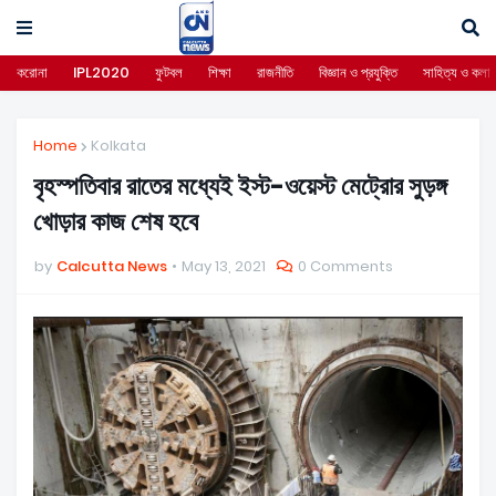
করোনা
IPL2020
ফুটবল
শিক্ষা
রাজনীতি
বিজ্ঞান ও প্রযুক্তি
সাহিত্য ও কলা
Home
Kolkata
বৃহস্পতিবার রাতের মধ্যেই ইস্ট-ওয়েস্ট মেট্রোর সুড়ঙ্গ
খোড়ার কাজ শেষ হবে
by
Calcutta News
May 13, 2021
0 Comments