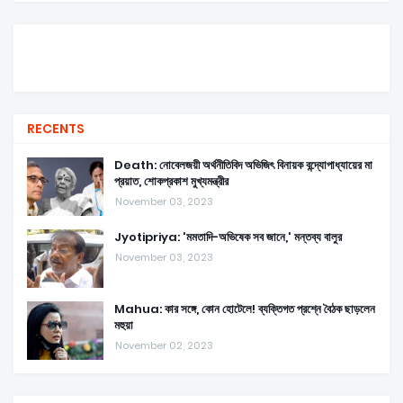
RECENTS
Death: নোবেলজয়ী অর্থনীতিবিদ অভিজিৎ বিনায়ক বন্দ্যোপাধ্যায়ের মা
প্রয়াত, শোকপ্রকাশ মুখ্যমন্ত্রীর
November 03, 2023
Jyotipriya: 'মমতাদি-অভিষেক সব জানে,' মন্তব্য বালুর
November 03, 2023
Mahua: কার সঙ্গে, কোন হোটেলে! ব্যক্তিগত প্রশ্নে বৈঠক ছাড়লেন
মহুয়া
November 02, 2023