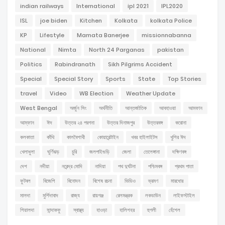
indian railways
International
ipl 2021
IPL2020
ISL
joe biden
Kitchen
Kolkata
kolkata Police
KP
Lifestyle
Mamata Banerjee
missionnabanna
National
Nimta
North 24 Parganas
pakistan
Politics
Rabindranath
Sikh Pilgrims Accident
Special
Special Story
Sports
State
Top Stories
travel
Video
WB Election
Weather Update
West Bengal
অর্জুন সিং
অর্থনীতি
আন্তর্জাতিক
আবহাওয়া
আমফান
আম্ফান
ঈদ
উত্তর ২৪ পরগনা
উত্তর দিনাজপুর
উত্তরবঙ্গ
করোনা
কলকাতা
কাঁথি
কালবৈশাখী
কোয়ারেন্টাইন
খবর হাইলাইটস
খুশির ঈদ
খেলাধুলা
ঘূর্ণিঝড়
চুরি
জলপাইগুড়ি
জেলা
তেলেঙ্গানা
দক্ষিণবঙ্গ
দেশ
নদীয়া
নরেন্দ্র মোদি
নাদিয়া
পথ দুর্ঘটনা
পশ্চিমবঙ্গ
প্রথম পাতা
ফুটবল
বিজেপি
বিনোদন
বিশেষ রচনা
ভিডিও
ভ্রমণ
মারধোর
মালদা
মুর্শিদাবাদ
রাজ্য
রায়গঞ্জ
রেলমন্ত্রক
লকডাউন
লাইফস্টাইল
শিয়ালদা
সান্দাকফু
স্বাস্থ্য
হাওড়া
হালিশহর
হুগলী
হেঁশেল