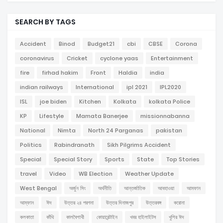
SEARCH BY TAGS
Accident
Binod
Budget21
cbi
CBSE
Corona
coronavirus
Cricket
cyclone yaas
Entertainment
fire
firhad hakim
Front
Haldia
india
indian railways
International
ipl 2021
IPL2020
ISL
joe biden
Kitchen
Kolkata
kolkata Police
KP
Lifestyle
Mamata Banerjee
missionnabanna
National
Nimta
North 24 Parganas
pakistan
Politics
Rabindranath
Sikh Pilgrims Accident
Special
Special Story
Sports
State
Top Stories
travel
Video
WB Election
Weather Update
West Bengal
অর্জুন সিং
অর্থনীতি
আন্তর্জাতিক
আবহাওয়া
আমফান
আম্ফান
ঈদ
উত্তর ২৪ পরগনা
উত্তর দিনাজপুর
উত্তরবঙ্গ
করোনা
কলকাতা
কাঁথি
কালবৈশাখী
কোয়ারেন্টাইন
খবর হাইলাইটস
খুশির ঈদ