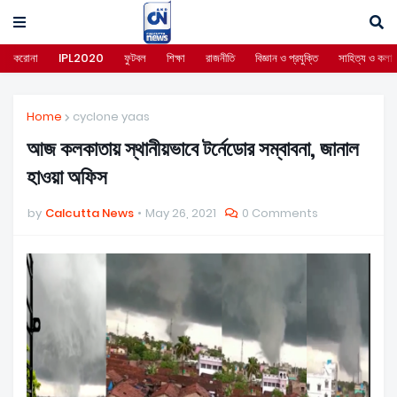
করোনা
IPL2020
ফুটবল
শিক্ষা
রাজনীতি
বিজ্ঞান ও প্রযুক্তি
সাহিত্য ও কলা
Home
cyclone yaas
আজ কলকাতায় স্থানীয়ভাবে টর্নেডোর সম্বাবনা, জানাল
হাওয়া অফিস
by
Calcutta News
May 26, 2021
0 Comments