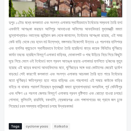
দুপুর ১২টার মধ্যে কলকাতা এবং সংলগ্ন এলাকায় স্থানীয়ভাবে টর্নেডোর সম্ববনা তৈরি হল।
এমনটাই আশঙ্কা করছেন আলিপুর আবহাওয়া অফিসের আবহবিদরা। মুখ্যমন্ত্রী মমতা
বন্দ্যোপাধ্যায়ও নবান্নের কন্ট্রোল রুম থেকে জানালেন, টর্নেডোর আশঙ্কা রয়েছে, এই সময়
কেউ বাড়ি থেকে বের হবেন না। উল্লেখ্য, মঙ্গলবার বিকেলেই উত্তর ২৪ পরগনার হালিশহর
এবং হুগলির ব্যান্ডেলে স্থানীয়ভাবে টর্নেডো তৈরি হয়েছিল। মাত্র কয়েক মিনিটের ঘূর্ণিঝড়ে
কার্যত তছনচ হয়েছিল বিস্তৃর্ণ এলাকা। বাড়িঘর, দোকানপাট ও গাছ উড়িয়ে নিয়ে গিয়ে কিছুটা
দূরে গিয়ে ফেলে ওই টর্নেডো। ফলে প্রবল আতঙ্ক ছড়ায় এলাকায়। হুগলিতে দু’জনের মৃত্যু
হয়েছে এই ঝড়ের কবলে। আবহবিদদের মতে, ঘূর্ণিঝড়ের সঙ্গে ভরা কোটালের জেরেই দুর্যোগ
বাড়ছে। সেই কারণেই কলকাতা এবং সংলগ্ন এলাকায় আচমকা তৈরি হতে পারে টর্নেডোর
মতো ঘূর্ণিঝড়। ক্ষতিগ্রস্ত হতে পারে বাড়িঘর এবং গাছপালা। এই সময়ে কাউকে বাড়ির
বাইরে না থাকার পরামর্শ দিয়েছেন মুখ্যমন্ত্রী মমতা বন্দ্যোপাধ্যায়। অপরদিক, পূর্ব মেদিনীপুর
এবং দক্ষিণ ২৪ পরগনা জেলার বিস্তৃর্ণ এলাকায় প্রবল বৃষ্টিপাত এবং ঝোড়ো হাওয়া চলছে।
গোসাবা, কুলিতলি, রায়দিঘি, বকখালি, ফ্রেজারগঞ্জ এবং গঙ্গাসাগরের বহু গ্রামে জল ঢুকে
গিয়েছে। চরম সমস্যায় বাসিন্দারা। চলছে উদ্ধারকাজ।
Tags
cyclone yaas
Kolkata