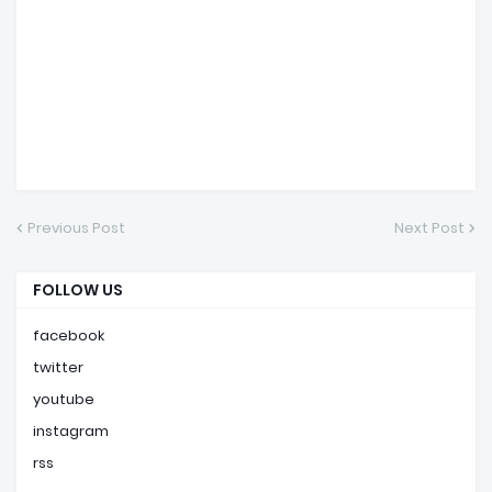
Previous Post
Next Post
FOLLOW US
facebook
twitter
youtube
instagram
rss