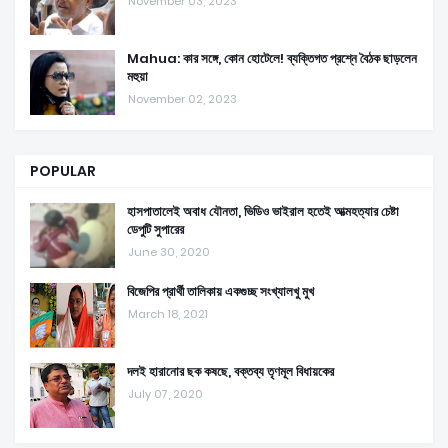
November 03, 2023
Mahua: কার সঙ্গে, কোন হোটেলে! ব্যক্তিগত প্রশ্নে বৈঠক ছাড়লেন
মহুয়া
November 02, 2023
POPULAR
হাসপাতালেই অবাধ যৌনতা, ভিডিও ভাইরাল হতেই আত্মহত্যার চেষ্টা
ডেপুটি সুপারের
June 30, 2020
বিজেপির প্রার্থী তালিকায় একগুচ্ছ সংখ্যালখু মুখ
March 18, 2021
দলই হারানোর ছক কষছে, বক্তব্য তৃণমূল বিধায়কের
July 07, 2020