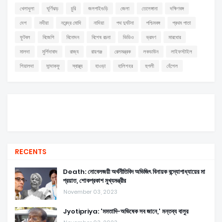
খেলাধুলা
ঘূর্ণিঝড়
চুরি
জলপাইগুড়ি
জেলা
তেলেঙ্গানা
দক্ষিণবঙ্গ
দেশ
নদীয়া
নরেন্দ্র মোদি
নাদিয়া
পথ দুর্ঘটনা
পশ্চিমবঙ্গ
প্রথম পাতা
ফুটবল
বিজেপি
বিনোদন
বিশেষ রচনা
ভিডিও
ভ্রমণ
মারধোর
মালদা
মুর্শিদাবাদ
রাজ্য
রায়গঞ্জ
রেলমন্ত্রক
লকডাউন
লাইফস্টাইল
শিয়ালদা
সান্দাকফু
স্বাস্থ্য
হাওড়া
হালিশহর
হুগলী
হেঁশেল
RECENTS
Death: নোবেলজয়ী অর্থনীতিবিদ অভিজিৎ বিনায়ক বন্দ্যোপাধ্যায়ের মা
প্রয়াত, শোকপ্রকাশ মুখ্যমন্ত্রীর
November 03, 2023
Jyotipriya: 'মমতাদি-অভিষেক সব জানে,' মন্তব্য বালুর