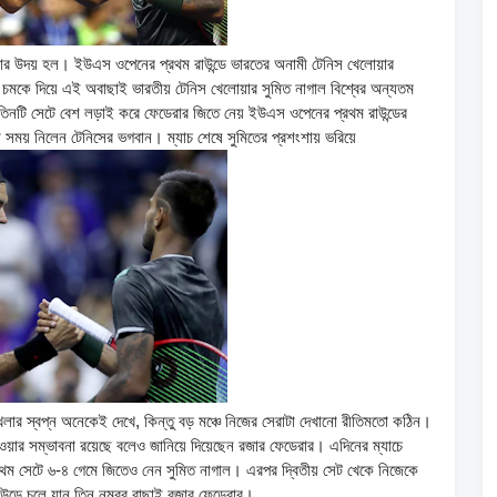
ারার উদয় হল। ইউএস ওপেনের প্রথম রাউন্ডে ভারতের অনামী টেনিস খেলোয়ার
 চমকে দিয়ে এই অবাছাই ভারতীয় টেনিস খেলোয়ার সুমিত নাগাল বিশ্বের অন্যতম
তিনটি সেটে বেশ লড়াই করে ফেডেরার জিতে নেয় ইউএস ওপেনের প্রথম রাউন্ডের
শি সময় নিলেন টেনিসের ভগবান। ম্যাচ শেষে সুমিতের প্রশংশায় ভরিয়ে
লার স্বপ্ন অনেকেই দেখে, কিন্তু বড় মঞ্চে নিজের সেরাটা দেখানো রীতিমতো কঠিন।
াওয়ার সম্ভাবনা রয়েছে বলেও জানিয়ে দিয়েছেন রজার ফেডেরার। এদিনের ম্যাচে
্রথম সেটে ৬-৪ গেমে জিতেও নেন সুমিত নাগাল। এরপর দ্বিতীয় সেট খেকে নিজেকে
উন্ডে চলে যান তিন নম্বর বাছাই রজার ফেডেরার।