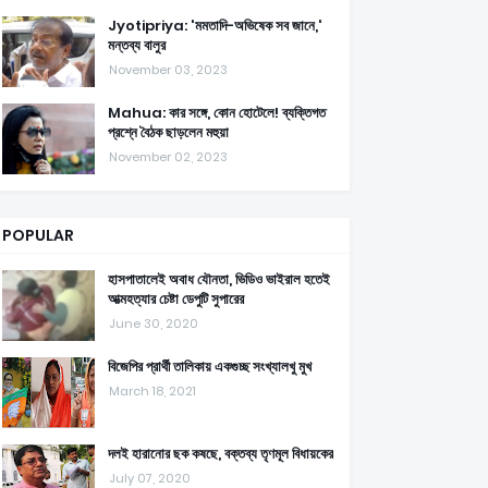
Jyotipriya: 'মমতাদি-অভিষেক সব জানে,'
মন্তব্য বালুর
November 03, 2023
Mahua: কার সঙ্গে, কোন হোটেলে! ব্যক্তিগত
প্রশ্নে বৈঠক ছাড়লেন মহুয়া
November 02, 2023
POPULAR
হাসপাতালেই অবাধ যৌনতা, ভিডিও ভাইরাল হতেই
আত্মহত্যার চেষ্টা ডেপুটি সুপারের
June 30, 2020
বিজেপির প্রার্থী তালিকায় একগুচ্ছ সংখ্যালখু মুখ
March 18, 2021
দলই হারানোর ছক কষছে, বক্তব্য তৃণমূল বিধায়কের
July 07, 2020