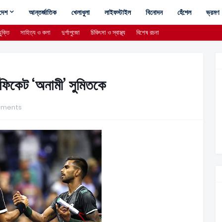
দেশ
আন্তর্জাতিক
খেলাধুলা
লাইফস্টাইল
বিনোদন
হেঁশেল
ভ্রমণ
ুক্তি
সাহিত্য ও কলা
দুর্গাপুজো
চিকিৎসা ও স্বাস্থ্য
বিশেষ রচনা
িফিকেট ‘অনামী’ সুমিতকে
mments