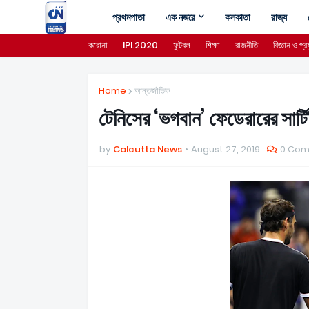
প্রথমপাতা
এক নজরে
কলকাতা
রাজ্য
করোনা
IPL2020
ফুটবল
শিক্ষা
রাজনীতি
বিজ্ঞান ও প্রয
Home
আন্তর্জাতিক
টেনিসের ‘ভগবান’ ফেডেরারের সার্ট
by
Calcutta News
August 27, 2019
0 Co