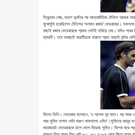
লিয়েন্ডার পেজ, মহেশ ভূপতির পর আন্তর্জাতিক টেনিসে আরেক ত
মুখোমুখি হয়েছিলেন টেনিসের ‘ভগবান রজার’ ফেডরারের। সকলকে
বাছাই রজার ফেডেরারকে প্রথম সেটেই হারিয়ে দেয়। যদিও পরের 
ম্যাচটি। তবে অবাছাই ভারতীয়কে হারাতে প্রায় আড়াই ঘন্টার বে
দিলেন তিনি। ফেডেরার বলেছেন, ‘ও অনেক দূর যাবে। বড় মঞ্চে খে
আর সুমিত নাগাল সেটা দারুণ সামলালো এদিন’।সুমিতের বহুদূর য
বারেবারেই ফেডেরারকে চাপে ফেলে দিয়েছে সুমিত। বিশেষ করে প
সামলে নিয়ে পরের তিন সেট ৬-১, ৬-২ ও ৬-৪ গেমে জিতে পরের রা