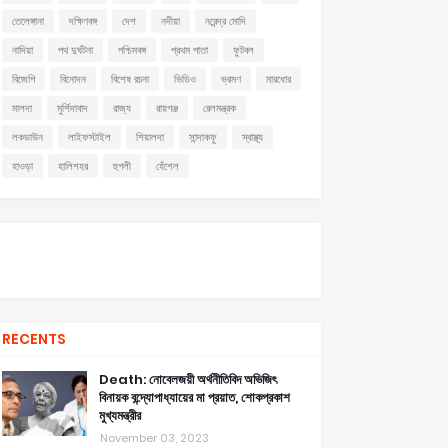
তেলেঙ্গানা
দক্ষিণবঙ্গ
দেশ
নদীয়া
নরেন্দ্র মোদি
নাদিয়া
পথ দুর্ঘটনা
পশ্চিমবঙ্গ
প্রথম পাতা
ফুটবল
বিজেপি
বিনোদন
বিশেষ রচনা
ভিডিও
ভ্রমণ
মারধোর
মালদা
মুর্শিদাবাদ
রাজ্য
রায়গঞ্জ
রেলমন্ত্রক
লকডাউন
লাইফস্টাইল
শিয়ালদা
সান্দাকফু
স্বাস্থ্য
হাওড়া
হালিশহর
হুগলী
হেঁশেল
RECENTS
Death: নোবেলজয়ী অর্থনীতিবিদ অভিজিৎ
বিনায়ক বন্দ্যোপাধ্যায়ের মা প্রয়াত, শোকপ্রকাশ
মুখ্যমন্ত্রীর
November 03, 2023