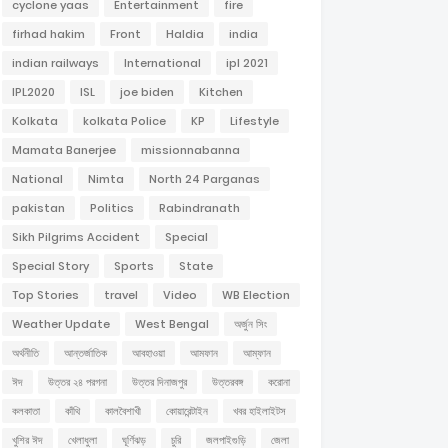
cyclone yaas
Entertainment
fire
firhad hakim
Front
Haldia
india
indian railways
International
ipl 2021
IPL2020
ISL
joe biden
Kitchen
Kolkata
kolkata Police
KP
Lifestyle
Mamata Banerjee
missionnabanna
National
Nimta
North 24 Parganas
pakistan
Politics
Rabindranath
Sikh Pilgrims Accident
Special
Special Story
Sports
State
Top Stories
travel
Video
WB Election
Weather Update
West Bengal
অর্জুন সিং
অর্থনীতি
আন্তর্জাতিক
আবহাওয়া
আমফান
আম্ফান
ঈদ
উত্তর ২৪ পরগনা
উত্তর দিনাজপুর
উত্তরবঙ্গ
করোনা
কলকাতা
কাঁথি
কালবৈশাখী
কোয়ারেন্টাইন
খবর হাইলাইটস
খুশির ঈদ
খেলাধুলা
ঘূর্ণিঝড়
চুরি
জলপাইগুড়ি
জেলা