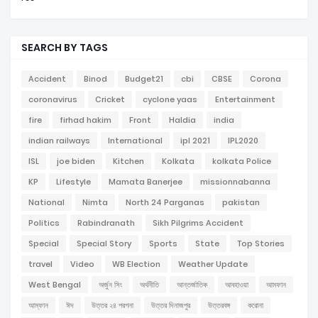
SEARCH BY TAGS
Accident
Binod
Budget21
cbi
CBSE
Corona
coronavirus
Cricket
cyclone yaas
Entertainment
fire
firhad hakim
Front
Haldia
india
indian railways
International
ipl 2021
IPL2020
ISL
joe biden
Kitchen
Kolkata
kolkata Police
KP
Lifestyle
Mamata Banerjee
missionnabanna
National
Nimta
North 24 Parganas
pakistan
Politics
Rabindranath
Sikh Pilgrims Accident
Special
Special Story
Sports
State
Top Stories
travel
Video
WB Election
Weather Update
West Bengal
অর্জুন সিং
অর্থনীতি
আন্তর্জাতিক
আবহাওয়া
আমফান
আম্ফান
ঈদ
উত্তর ২৪ পরগনা
উত্তর দিনাজপুর
উত্তরবঙ্গ
করোনা