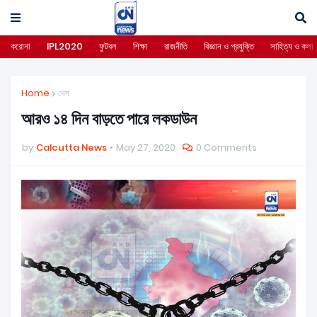
করোনা
IPL2020
ফুটবল
শিক্ষা
রাজনীতি
বিজ্ঞান ও প্রযুক্তি
সাহিত্য ও কলা
Home
দেশ
আরও ১৪ দিন বাড়তে পারে লকডাউন
by
Calcutta News
May 27, 2020
0 Comments