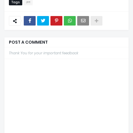
Tags
দেশ
POST A COMMENT
Thank You for your important feedback