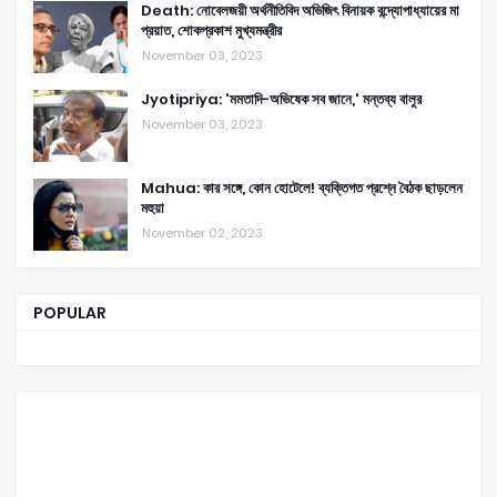
Death: নোবেলজয়ী অর্থনীতিবিদ অভিজিৎ বিনায়ক বন্দ্যোপাধ্যায়ের মা
প্রয়াত, শোকপ্রকাশ মুখ্যমন্ত্রীর
November 03, 2023
Jyotipriya: 'মমতাদি-অভিষেক সব জানে,' মন্তব্য বালুর
November 03, 2023
Mahua: কার সঙ্গে, কোন হোটেলে! ব্যক্তিগত প্রশ্নে বৈঠক ছাড়লেন
মহুয়া
November 02, 2023
POPULAR