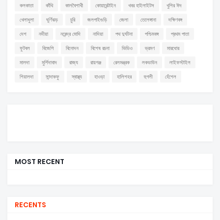
কলকাতা
কাঁথি
কালবৈশাখী
কোয়ারেন্টাইন
খবর হাইলাইটস
খুশির ঈদ
খেলাধুলা
ঘূর্ণিঝড়
চুরি
জলপাইগুড়ি
জেলা
তেলেঙ্গানা
দক্ষিণবঙ্গ
দেশ
নদীয়া
নরেন্দ্র মোদি
নাদিয়া
পথ দুর্ঘটনা
পশ্চিমবঙ্গ
প্রথম পাতা
ফুটবল
বিজেপি
বিনোদন
বিশেষ রচনা
ভিডিও
ভ্রমণ
মারধোর
মালদা
মুর্শিদাবাদ
রাজ্য
রায়গঞ্জ
রেলমন্ত্রক
লকডাউন
লাইফস্টাইল
শিয়ালদা
সান্দাকফু
স্বাস্থ্য
হাওড়া
হালিশহর
হুগলী
হেঁশেল
MOST RECENT
RECENTS