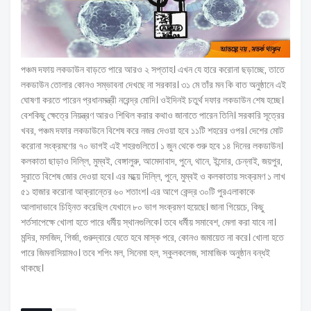
পঞ্চম দফায় লকডাউন বাড়তে পারে আরও ২ সপ্তাহ। এখন যে হারে করোনা ছড়াচ্ছে, তাতে
লকডাউন তোলার কোনও সম্ভাবনা দেখছে না সরকার। ৩১ মে তাঁর মন কি বাত অনুষ্ঠানে এই
ঘোষণা করতে পারেন প্রধানমন্ত্রী নরেন্দ্র মোদি। ওইদিনই চতুর্থ দফার লকডাউন শেষ হচ্ছে।
বেশকিছু ক্ষেত্রে নিয়ন্ত্রণ আরও শিথিল করার কথাও জানাতে পারেন তিনি। সরকারি সূত্রের
খবর, পঞ্চম দফার লকডাউনে বিশেষ করে নজর দেওয়া হবে ১১টি শহরের ওপর। দেশের মোট
করোনা সংক্রমণের ৭০ ভাগই এই শহরগুলিতে। ১ জুন থেকে শুরু হবে ১৪ দিনের লকডাউন।
কলকাতা ছাড়াও দিল্লি, মুম্বই, বেঙ্গালুরু, আমেদাবাদ, পুনে, থানে, ইন্দোর, চেন্নাই, জয়পুর,
সুরাতে বিশেষ জোর দেওয়া হবে। এর মধ্য়ে দিল্লি, পুনে, মুম্বই ও কলকাতায় সংক্রমণ ১ লাখ
৫১ হাজার করোনা আক্রান্তের ৬০ শতাংশ। এর আগে কেন্দ্র ৩০টি পুরএলাকাকে
আলাদাভাবে চিহ্নিত করেছিল যেখানে ৮০ ভাগ সংক্রমণ হয়েছে। জানা গিয়েচে, কিছু
শর্তসাপেক্ষে খোলা হতে পারে ধর্মীয় স্থানগুলিকে। তবে ধর্মীয় সমাবেশ, মেলা করা যাবে না।
মন্দির, মসজিদ, গির্জা, গুরুদ্বারে যেতে হবে মাস্ক পরে, কোনও জমায়েত না করে। খোলা হতে
পারে জিমনাসিয়ামও। তবে শপিং মল, সিনেমা হল, স্কুলকলেজ, সামাজিক অনুষ্ঠান বন্ধই
থাকছে।