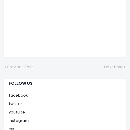
Previous Post
Next Post
FOLLOW US
facebook
twitter
youtube
instagram
rss