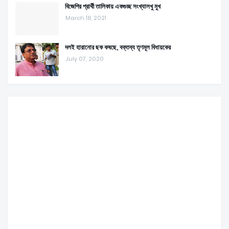
বিজেপির প্রার্থী তালিকায় একগুচ্ছ সংখ্যালখু মুখ
March 18, 2021
দলই হারানোর ছক কষছে, বক্তব্য তৃণমূল বিধায়কের
July 07, 2020