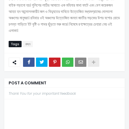
বাইক পড়ানো হয়। পুলিশের লাঠির আঘাতে এক মহিলার মাথা ফাটে এবং বেশ কয়েকজন
আহত হন আন্দোলনকারী। জল ও বিদ্যুতের দাবিতে উত্তেজিত মধ্যমগ্রামের দোলতলা
অঞ্চলের মানুষরা। রবিবার ওই অঞ্চলের উত্তেজিত জনতা জাতীয় সড়কের উপর যশোর রোডে
চলন্ত গাড়িতে ইট বৃষ্টি ও পাথর ছুঁড়তে শুরু করে। নিমেষে রণক্ষেত্রের চেহারা নেয় ওই
এলাকা।
Tags
রাজ্য
POST A COMMENT
Thank You for your important feedback