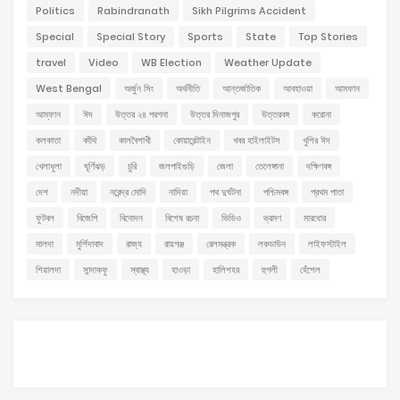
Politics
Rabindranath
Sikh Pilgrims Accident
Special
Special Story
Sports
State
Top Stories
travel
Video
WB Election
Weather Update
West Bengal
অর্জুন সিং
অর্থনীতি
আন্তর্জাতিক
আবহাওয়া
আমফান
আম্ফান
ঈদ
উত্তর ২৪ পরগনা
উত্তর দিনাজপুর
উত্তরবঙ্গ
করোনা
কলকাতা
কাঁথি
কালবৈশাখী
কোয়ারেন্টাইন
খবর হাইলাইটস
খুশির ঈদ
খেলাধুলা
ঘূর্ণিঝড়
চুরি
জলপাইগুড়ি
জেলা
তেলেঙ্গানা
দক্ষিণবঙ্গ
দেশ
নদীয়া
নরেন্দ্র মোদি
নাদিয়া
পথ দুর্ঘটনা
পশ্চিমবঙ্গ
প্রথম পাতা
ফুটবল
বিজেপি
বিনোদন
বিশেষ রচনা
ভিডিও
ভ্রমণ
মারধোর
মালদা
মুর্শিদাবাদ
রাজ্য
রায়গঞ্জ
রেলমন্ত্রক
লকডাউন
লাইফস্টাইল
শিয়ালদা
সান্দাকফু
স্বাস্থ্য
হাওড়া
হালিশহর
হুগলী
হেঁশেল