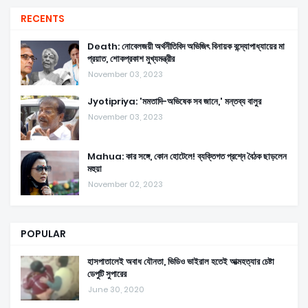
RECENTS
Death: নোবেলজয়ী অর্থনীতিবিদ অভিজিৎ বিনায়ক বন্দ্যোপাধ্যায়ের মা
প্রয়াত, শোকপ্রকাশ মুখ্যমন্ত্রীর
November 03, 2023
Jyotipriya: 'মমতাদি-অভিষেক সব জানে,' মন্তব্য বালুর
November 03, 2023
Mahua: কার সঙ্গে, কোন হোটেলে! ব্যক্তিগত প্রশ্নে বৈঠক ছাড়লেন
মহুয়া
November 02, 2023
POPULAR
হাসপাতালেই অবাধ যৌনতা, ভিডিও ভাইরাল হতেই আত্মহত্যার চেষ্টা
ডেপুটি সুপারের
June 30, 2020