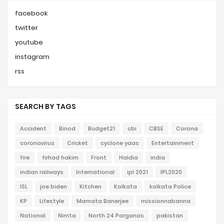
facebook
twitter
youtube
instagram
rss
SEARCH BY TAGS
Accident
Binod
Budget21
cbi
CBSE
Corona
coronavirus
Cricket
cyclone yaas
Entertainment
fire
firhad hakim
Front
Haldia
india
indian railways
International
ipl 2021
IPL2020
ISL
joe biden
Kitchen
Kolkata
kolkata Police
KP
Lifestyle
Mamata Banerjee
missionnabanna
National
Nimta
North 24 Parganas
pakistan