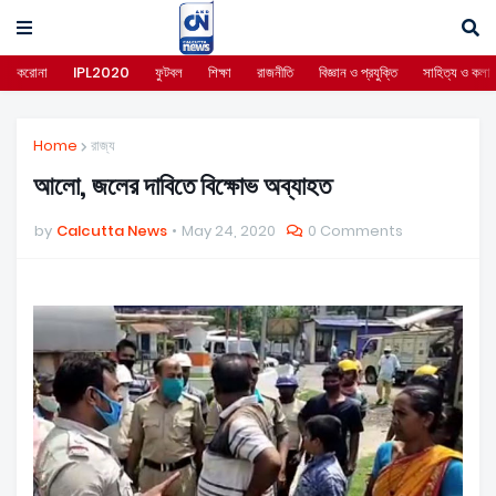
করোনা
IPL2020
ফুটবল
শিক্ষা
রাজনীতি
বিজ্ঞান ও প্রযুক্তি
সাহিত্য ও কলা
Home
রাজ্য
আলো, জলের দাবিতে বিক্ষোভ অব্যাহত
by
Calcutta News
May 24, 2020
0 Comments