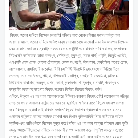
বিদ্যুৎ, জলের দাবিতে বিক্ষোভ চলছেই। শনিবার রাত থেকে রবিবার সকাল পর্যন্ত নানা
জায়গায় আলো, জলের দাবিতে অতিষ্ঠ মানুষ রাস্তায় নেমে আসেন। একাধিক জায়গায় বিক্ষোভ
চরম আকার নেয়। তবে স্বরাষ্ট্র দফতরের তরফে টুইট করে রবিবার দাবি করা হয়, সরকারকে
সিইএসসি জানিয়েছে, তারা যাদবপুর, সেলিমপুর, মুকুন্দপুর, সার্ভে পার্ক, পাটুলি, রিজেন্ট এস্টেট,
এনএসসি বোস রোড, বেহালা চৌরাস্তা, জেমস লং সরণী, শীলপাড়া, লেকটাউন, যশোর রোড,
নাগেরবাজার, রাসবিহারি কানেক্টর, বি বি চ্যাটার্জি স্ট্রিটে বিদ্যুৎ সংযোগ ফিরিয়ে দিতে
পেরেছে। তারা জানিয়েছে, গড়িয়া, বাঁশদ্রোণী, কেষ্টপুর, বাগুইহাটি, তেঘড়িয়া, সল্টলেক,
নিউটাউন, বারাসাত, তমলুক, এগরা, কাঁথি, কৃষ্ণনগর, শান্তিপুর, রানাঘাট, গয়েশপুর ও
কল্যাণীর মতো বহু জায়গায় বিদ্যুৎ সংযোগ ফিরিয়ে দিয়েছে বিদ্যুৎ পর্ষদ।
এদিকে, উত্তর ২৪ পরগনার অশোকনগরে বিভিন্ন এলাকায় বিদ্যুৎ নেই। অশোকনগর হরিপুর
মোড় ঘোষপারা এলাকার বাসিন্দাদের জানানো হয়েছিল, শনিবার রাতে বিদ্যুৎ সংযোগ দেওয়া
হবে। কিন্তু তা হয়নি। তাই রবিবার সকালে বিদ্যুৎ বিভাগের শ্রমিকরা কাজে যাবার সময়
এলাকার বাসিন্দারা তাদের আটকে রাখেন। পরে বিশাল পুলিশবাহিনী গিয়ে লাঠিহাতে আটক
শ্রমিক এবং গাড়িগুলিকে বিক্ষোভ মুক্ত করে। দক্ষিণ ২৪ পরগনার আক্রা বাইপাস রোড কুড়ি
নম্বর ওয়ার্ডে বিদ্যুতের দাবিতে এলাকাবাসীরা পথ অবরোধ করেন। পুলিশ অবরোধ তুলতে
গেলে এলাকাবাসীর সঙ্গে খণ্ডযুদ্ধ বাধে। বেশ কয়েকটি অটো এবং বাইক ভাঙচুর হয় এবং