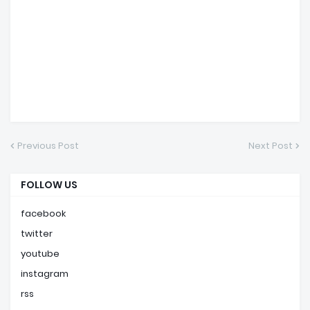
Previous Post
Next Post
FOLLOW US
facebook
twitter
youtube
instagram
rss