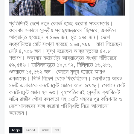
প্রতিদিনই
দেশে
নতুন
রেকর্ড
হচ্ছে
করোনা
সংক্রমণের।
শুক্রবার
সকালে
কেন্দ্রীয়
স্বাস্থ্যমন্ত্রকের
হিসেবে
,
একদিনে
আক্রান্ত
হয়েছেন
৭
,
৪৬৬
জন
,
মৃত
১৭৫
জন।
দেশে
সংক্রমিতের
মোট
সংখ্যা
হয়েছে
১
,
৬৫
,
৭৯৯।
মারা
গিয়েছেন
মোট
৪
,
৭০৬
জন।
সুস্থ
হয়েছেন
আক্রান্তদের
৪২
.
৮
শতাংশ।
শুক্রবার
মহারাষ্ট্রে
আক্রান্তের
সংখ্যা
দাঁড়িয়েছে
৫৯
,
৫৪৬।
তামিলনাড়ুতে
১৯
,
৩৭২
,
দিল্লিতে
১৬
,
২৮১
,
গুজরাতে
১৫
,
৫৬২
জন।
কেরলে
মৃত্যু
হয়েছে
আরও
একজনের।
তিনি
বিদেশ
থেকে
ফিরেছিলেন।
গুরগাঁওয়ে
আরও
১৮টি
এলাকাকে
কনটেনমেন্ট
জোনে
আনা
হয়েছে।
সেখানে
মোট
কনটেনমেন্ট
জোন
হল
৬৩।
বৃহস্পতিবারই
কেন্দ্রীয়
ক্যাবিনেট
সচিব
রাজীব
গৌবা
কলকাতা
সহ
১৩টি
শহরের
পুর
কমিশনার
ও
জেলাশাসকদের
সঙ্গে
করোনা
পরিস্থিতি
নিয়ে
আলোচনা
করেছেন।
Tags
Front
করোনা
দেশ