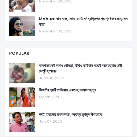
November 03, 2023
Mahua: কার সঙ্গে, কোন হোটেলে! ব্যক্তিগত প্রশ্নে বৈঠক ছাড়লেন
মহুয়া
November 02, 2023
POPULAR
হাসপাতালেই অবাধ যৌনতা, ভিডিও ভাইরাল হতেই আত্মহত্যার চেষ্টা
ডেপুটি সুপারের
June 30, 2020
বিজেপির প্রার্থী তালিকায় একগুচ্ছ সংখ্যালখু মুখ
March 18, 2021
দলই হারানোর ছক কষছে, বক্তব্য তৃণমূল বিধায়কের
July 07, 2020