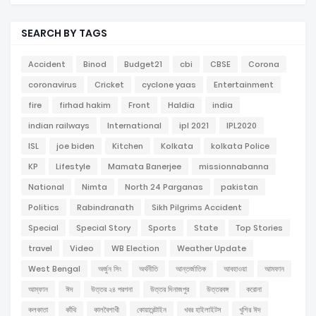
SEARCH BY TAGS
Accident
Binod
Budget21
cbi
CBSE
Corona
coronavirus
Cricket
cyclone yaas
Entertainment
fire
firhad hakim
Front
Haldia
india
indian railways
International
ipl 2021
IPL2020
ISL
joe biden
Kitchen
Kolkata
kolkata Police
KP
Lifestyle
Mamata Banerjee
missionnabanna
National
Nimta
North 24 Parganas
pakistan
Politics
Rabindranath
Sikh Pilgrims Accident
Special
Special Story
Sports
State
Top Stories
travel
Video
WB Election
Weather Update
West Bengal
অর্জুন সিং
অর্থনীতি
আন্তর্জাতিক
আবহাওয়া
আমফান
আম্ফান
ঈদ
উত্তর ২৪ পরগনা
উত্তর দিনাজপুর
উত্তরবঙ্গ
করোনা
কলকাতা
কাঁথি
কালবৈশাখী
কোয়ারেন্টাইন
খবর হাইলাইটস
খুশির ঈদ