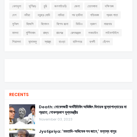
খেলাধুলা
ঘূর্ণিঝড়
চুরি
জলপাইগুড়ি
জেলা
তেলেঙ্গানা
দক্ষিণবঙ্গ
দেশ
নদীয়া
নরেন্দ্র মোদি
নাদিয়া
পথ দুর্ঘটনা
পশ্চিমবঙ্গ
প্রথম পাতা
ফুটবল
বিজেপি
বিনোদন
বিশেষ রচনা
ভিডিও
ভ্রমণ
মারধোর
মালদা
মুর্শিদাবাদ
রাজ্য
রায়গঞ্জ
রেলমন্ত্রক
লকডাউন
লাইফস্টাইল
শিয়ালদা
সান্দাকফু
স্বাস্থ্য
হাওড়া
হালিশহর
হুগলী
হেঁশেল
RECENTS
Death: নোবেলজয়ী অর্থনীতিবিদ অভিজিৎ বিনায়ক বন্দ্যোপাধ্যায়ের মা
প্রয়াত, শোকপ্রকাশ মুখ্যমন্ত্রীর
November 03, 2023
Jyotipriya: 'মমতাদি-অভিষেক সব জানে,' মন্তব্য বালুর