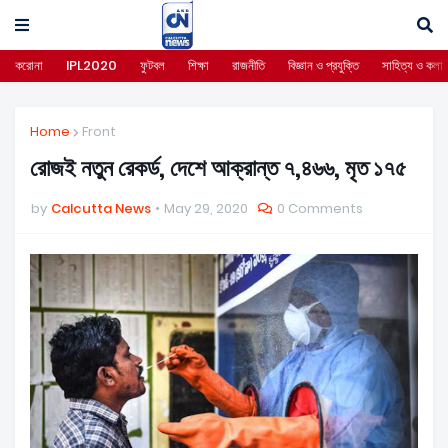
করোনা
IPL2020
ফুটবল
শিক্ষা
রাজনীতি
বিজ্ঞান ও প্রযুক্তি
সাহিত্য ও কলা
Home
Front
রোজই নতুন রেকর্ড, দেশে আক্রান্ত ৭,৪৬৬, মৃত ১৭৫
by
Calcutta News
May 29, 2020
0 Comments