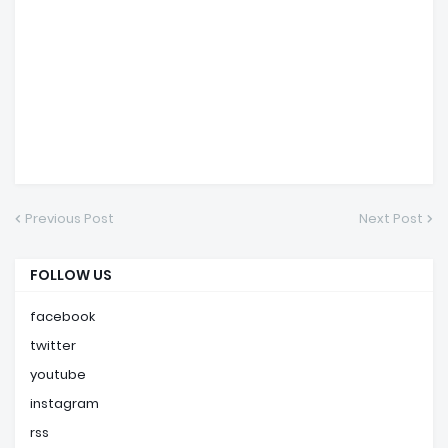
Previous Post
Next Post
FOLLOW US
facebook
twitter
youtube
instagram
rss