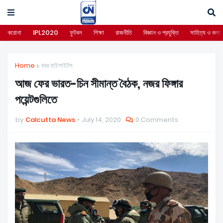
করোনা
IPL2020
ফুটবল
শিক্ষা
রাজনীতি
বিজ্ঞান ও প্রযুক্তি
সাহিত্য ও কলা
Home
খবর হাইলাইটস
আজ ফের ভারত-চিন সীমান্ত বৈঠক, নজর ফিঙ্গার
পয়েন্টগুলিতে
by
Calcutta News
July 14, 2020
0 Comments