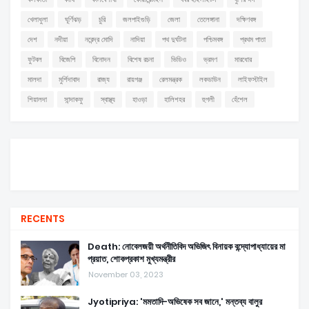
খেলাধুলা
ঘূর্ণিঝড়
চুরি
জলপাইগুড়ি
জেলা
তেলেঙ্গানা
দক্ষিণবঙ্গ
দেশ
নদীয়া
নরেন্দ্র মোদি
নাদিয়া
পথ দুর্ঘটনা
পশ্চিমবঙ্গ
প্রথম পাতা
ফুটবল
বিজেপি
বিনোদন
বিশেষ রচনা
ভিডিও
ভ্রমণ
মারধোর
মালদা
মুর্শিদাবাদ
রাজ্য
রায়গঞ্জ
রেলমন্ত্রক
লকডাউন
লাইফস্টাইল
শিয়ালদা
সান্দাকফু
স্বাস্থ্য
হাওড়া
হালিশহর
হুগলী
হেঁশেল
RECENTS
Death: নোবেলজয়ী অর্থনীতিবিদ অভিজিৎ বিনায়ক বন্দ্যোপাধ্যায়ের মা
প্রয়াত, শোকপ্রকাশ মুখ্যমন্ত্রীর
November 03, 2023
Jyotipriya: 'মমতাদি-অভিষেক সব জানে,' মন্তব্য বালুর