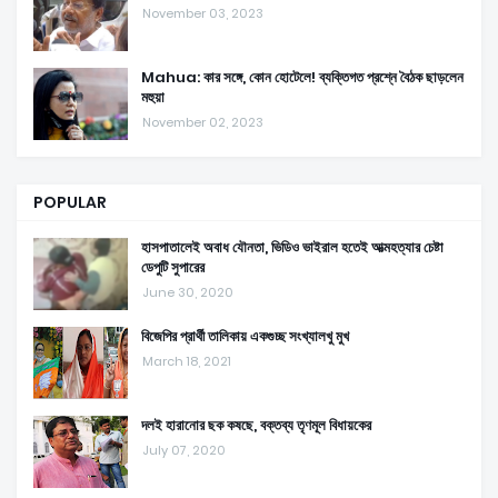
November 03, 2023
Mahua: কার সঙ্গে, কোন হোটেলে! ব্যক্তিগত প্রশ্নে বৈঠক ছাড়লেন
মহুয়া
November 02, 2023
POPULAR
হাসপাতালেই অবাধ যৌনতা, ভিডিও ভাইরাল হতেই আত্মহত্যার চেষ্টা
ডেপুটি সুপারের
June 30, 2020
বিজেপির প্রার্থী তালিকায় একগুচ্ছ সংখ্যালখু মুখ
March 18, 2021
দলই হারানোর ছক কষছে, বক্তব্য তৃণমূল বিধায়কের
July 07, 2020