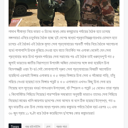
লাদাখ সীমান্ত নিয়ে ভারত ও চিনের মধ্যে কোর কম্যান্ডার পর্যায়ের বৈঠক হতে চলেছে
মঙ্গলবার। এনিয়ে চতুর্থবার বৈঠক হচ্ছে দুই দেশের মধ্যে। প্রকৃতনিয়ন্ত্রণরেখায় চোশুলে হতে
চলেচে এই বৈঠক। এই বৈঠকে মূলত সেনা প্রত্যাহারের পরবর্তী পর্যায় নিয়ে বৈঠকে আলোচনা
হবে। পাশাপাশি চিনকে বুঝিয়ে দেওয়া হবে যাতে বিতর্কিত সব এলাকা থেকেই যেন সেনা
প্রত্যাহার করে চিন। প্রথম পর্যায়ের সেনা সরানোর পর এই বৈঠক তাই গুরুত্বপূর্ণ। গত ৫
জুলাই ভারতের জাতীয় নিরাপত্তা উপদেষ্টা অজিত দোভালের সঙ্গে কথা হয়েছিল চিনা
বিদেশমন্ত্রী ওয়াং ই-র। সেই ফোনালাপেই দ্রুত সেনা প্রত্যাহারের বিষয়টি আলোচিত
হয়েছিল। এরপরই ফিঙ্গার এলাকায় ৪ ও ৫ নম্বর ফিঙ্গারে চিনা সেনা ও সাঁজোয়া গাড়ি, তাঁবু
সরিয়ে নেওয়া হয়েছে। তবে ফিঙ্গার পয়েন্ট ৪ ও ৮ এলাকাতে এখনও কিছু চিনা সেনা রয়ে
গিয়েছে বলে সূত্রের খবর। গালওয়ান উপত্যকা, হট স্প্রিংস ও পয়েন্ট ১৫ থেকেও তারা প্রায়
২ কিলোমিটার পিছিয়ে গিয়েছে। পারস্পরিক সমঝোতা অনুযায়ী ভারতও তাদের সেনা পিছিয়ে
নিয়েছে। মাঝের খালি জায়গায় দুদেশের সেনা আসবে না বলে ঠিক হয়েছে। উল্লেখ্য,
গত ৬
জুন ভারতীয় এবং চিনা সেনার মধ্যে প্রথম কোর কমান্ডার পর্যায়ে বৈঠক হয়। এরপর ২২ এবং
৩০ জুন প্রায় ১১ ঘণ্টা ধরে বৈঠক করেছিলেন দু’পক্ষের কোর কমান্ডাররা।
Tags
খবর হাইলাইটস
দেশ
প্রথম পাতা