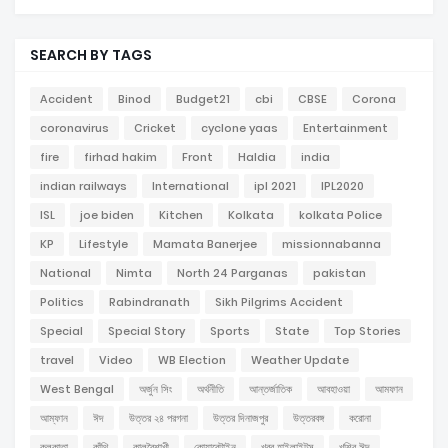
SEARCH BY TAGS
Accident
Binod
Budget21
cbi
CBSE
Corona
coronavirus
Cricket
cyclone yaas
Entertainment
fire
firhad hakim
Front
Haldia
india
indian railways
International
ipl 2021
IPL2020
ISL
joe biden
Kitchen
Kolkata
kolkata Police
KP
Lifestyle
Mamata Banerjee
missionnabanna
National
Nimta
North 24 Parganas
pakistan
Politics
Rabindranath
Sikh Pilgrims Accident
Special
Special Story
Sports
State
Top Stories
travel
Video
WB Election
Weather Update
West Bengal
অর্জুন সিং
অর্থনীতি
আন্তর্জাতিক
আবহাওয়া
আমফান
আম্ফান
ঈদ
উত্তর ২৪ পরগনা
উত্তর দিনাজপুর
উত্তরবঙ্গ
করোনা
কলকাতা
কাঁথি
কালবৈশাখী
কোয়ারেন্টাইন
খবর হাইলাইটস
খুশির ঈদ