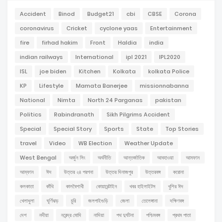
Accident
Binod
Budget21
cbi
CBSE
Corona
coronavirus
Cricket
cyclone yaas
Entertainment
fire
firhad hakim
Front
Haldia
india
indian railways
International
ipl 2021
IPL2020
ISL
joe biden
Kitchen
Kolkata
kolkata Police
KP
Lifestyle
Mamata Banerjee
missionnabanna
National
Nimta
North 24 Parganas
pakistan
Politics
Rabindranath
Sikh Pilgrims Accident
Special
Special Story
Sports
State
Top Stories
travel
Video
WB Election
Weather Update
West Bengal
অর্জুন সিং
অর্থনীতি
আন্তর্জাতিক
আবহাওয়া
আমফান
আম্ফান
ঈদ
উত্তর ২৪ পরগনা
উত্তর দিনাজপুর
উত্তরবঙ্গ
করোনা
কলকাতা
কাঁথি
কালবৈশাখী
কোয়ারেন্টাইন
খবর হাইলাইটস
খুশির ঈদ
খেলাধুলা
ঘূর্ণিঝড়
চুরি
জলপাইগুড়ি
জেলা
তেলেঙ্গানা
দক্ষিণবঙ্গ
দেশ
নদীয়া
নরেন্দ্র মোদি
নাদিয়া
পথ দুর্ঘটনা
পশ্চিমবঙ্গ
প্রথম পাতা