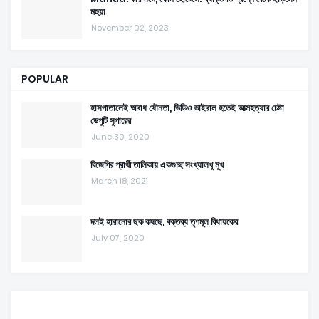
মহুয়া
November 02, 2023
POPULAR
হাসপাতালেই অবাধ যৌনতা, ভিডিও ভাইরাল হতেই আত্মহত্যার চেষ্টা
ডেপুটি সুপারের
June 30, 2020
বিজেপির প্রার্থী তালিকায় একগুচ্ছ সংখ্যালখু মুখ
March 18, 2021
দলই হারানোর ছক কষছে, বক্তব্য তৃণমূল বিধায়কের
July 07, 2020