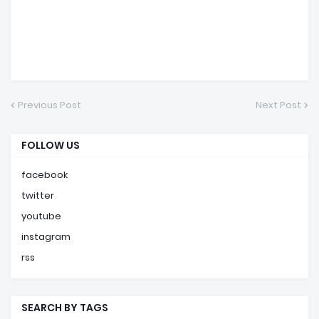
Previous Post
Next Post
FOLLOW US
facebook
twitter
youtube
instagram
rss
SEARCH BY TAGS