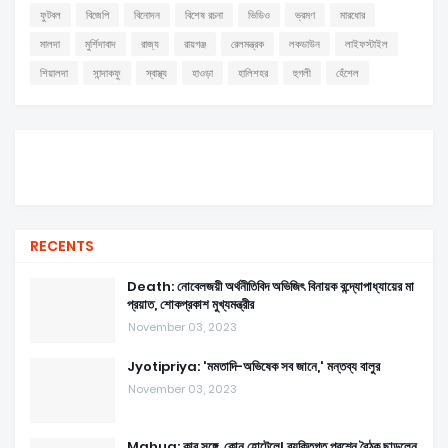
ফুটবল
বিজেপি
বিনোদন
বিশেষ রচনা
ভিডিও
ভ্রমণ
মারধোর
মালদা
মুর্শিদাবাদ
রাজ্য
রায়গঞ্জ
রেলমন্ত্রক
লকডাউন
লাইফস্টাইল
শিয়ালদা
সান্দাকফু
স্বাস্থ্য
হাওড়া
হালিশহর
হুগলী
হেঁশেল
RECENTS
Death: নোবেলজয়ী অর্থনীতিবিদ অভিজিৎ বিনায়ক বন্দ্যোপাধ্যায়ের মা
প্রয়াত, শোকপ্রকাশ মুখ্যমন্ত্রীর
November 03, 2023
Jyotipriya: 'মমতাদি-অভিষেক সব জানে,' মন্তব্য বালুর
November 03, 2023
Mahua: কার সঙ্গে, কোন হোটেলে! ব্যক্তিগত প্রশ্নে বৈঠক ছাড়লেন