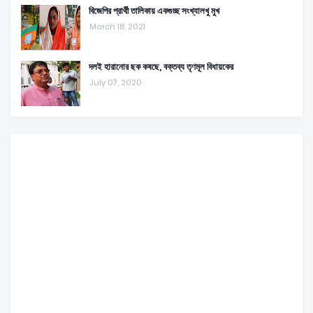
বিজেপির প্রার্থী তালিকায় একগুচ্ছ সংখ্যালখু মুখ
March 18, 2021
দলই হারানোর ছক কষছে, বক্তব্য তৃণমূল বিধায়কের
July 07, 2020