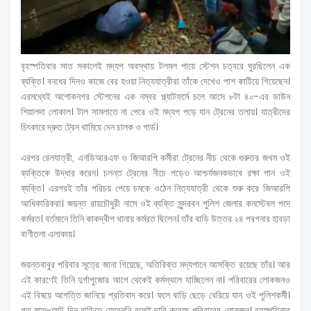
বৃহস্পতিবার সাত সকালেই মদ্যপ অবস্থায় টলমল পায়ে স্টেশন চত্বরে ঘুরছিলেন এক
ব্যক্তি। বনধের দিনও কাজে বের হওয়া নিত্যযাত্রীরা তাঁকে দেখেও পাশ কাটিয়ে গিয়েছেন।
এরমধ্যেই অশোকনগর স্টেশনের এক নম্বর প্ল্যাটফর্মে চলে আসে ৮টা ৪০-এর ডাউন
শিয়ালদা লোকাল। টাল সামলাতে না পেরে ওই মদ্যপ পড়ে যান ট্রেনের তলায়। যাত্রীদের
চিৎকারে দ্রুত ট্রেন থামিয়ে দেন চালক ও গার্ড।
এরপর রেলযাত্রী, এনডিআরএফ ও জিআরপি কর্মীরা ট্রেনের নীচ থেকে গুরুতর জখম ওই
ব্যক্তিকে উদ্ধার করেন। চলন্ত ট্রেনের নীচে পড়েও আশ্চর্যজনকভাবে রক্ষা পান ওই
ব্যক্তি। এরপরই তাঁর পরিচয় পেয়ে চমকে ওঠেন নিত্যযাত্রী থেকে শুরু করে জিআরপি
আধিকারিকরা। জয়ন্ত রায়চৌধুরী নামে ওই ব্যক্তি সুন্দরবন পুলিশ জেলার কনস্টেবল পদে
কর্মরত। বর্তমানে তিনি কাকদ্বীপ থানায় কর্মরত ছিলেন। তাঁর বাড়ি উত্তর ২৪ পরগনার হাবড়া
বাণীতলা এলাকায়।
জয়ন্তবাবুর পরিবার সূত্রে জানা গিয়েছে, অতিরিক্ত মদ্যপানে আসক্তি রয়েছে তাঁর। আর
এই কারণেই তিনি দুর্গাপুজোর আগে থেকেই কর্মস্থলে যাচ্ছিলেন না। পরিবারের লোকজনও
এই বিষয়ে আপত্তি জানিয়ে প্রতিবাদ করে। ফলে বাড়ি ছেড়ে বেরিয়ে যান ওই পুলিশকর্মী।
গত সাত-আট দিন বাড়িতে ফেরেননি বলেই দাবি করেছে পরিবারের লোকজন। বৃহস্পতিবার