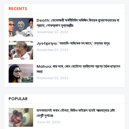
RECENTS
Death: নোবেলজয়ী অর্থনীতিবিদ অভিজিৎ বিনায়ক বন্দ্যোপাধ্যায়ের মা
প্রয়াত, শোকপ্রকাশ মুখ্যমন্ত্রীর
November 03, 2023
Jyotipriya: 'মমতাদি-অভিষেক সব জানে,' মন্তব্য বালুর
November 03, 2023
Mahua: কার সঙ্গে, কোন হোটেলে! ব্যক্তিগত প্রশ্নে বৈঠক ছাড়লেন
মহুয়া
November 02, 2023
POPULAR
হাসপাতালেই অবাধ যৌনতা, ভিডিও ভাইরাল হতেই আত্মহত্যার চেষ্টা
ডেপুটি সুপারের
June 30, 2020