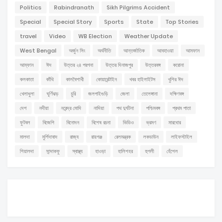
Politics
Rabindranath
Sikh Pilgrims Accident
Special
Special Story
Sports
State
Top Stories
travel
Video
WB Election
Weather Update
West Bengal
অর্জুন সিং
অর্থনীতি
আন্তর্জাতিক
আবহাওয়া
আমফান
আম্ফান
ঈদ
উত্তর ২৪ পরগনা
উত্তর দিনাজপুর
উত্তরবঙ্গ
করোনা
কলকাতা
কাঁথি
কালবৈশাখী
কোয়ারেন্টাইন
খবর হাইলাইটস
খুশির ঈদ
খেলাধুলা
ঘূর্ণিঝড়
চুরি
জলপাইগুড়ি
জেলা
তেলেঙ্গানা
দক্ষিণবঙ্গ
দেশ
নদীয়া
নরেন্দ্র মোদি
নাদিয়া
পথ দুর্ঘটনা
পশ্চিমবঙ্গ
প্রথম পাতা
ফুটবল
বিজেপি
বিনোদন
বিশেষ রচনা
ভিডিও
ভ্রমণ
মারধোর
মালদা
মুর্শিদাবাদ
রাজ্য
রায়গঞ্জ
রেলমন্ত্রক
লকডাউন
লাইফস্টাইল
শিয়ালদা
সান্দাকফু
স্বাস্থ্য
হাওড়া
হালিশহর
হুগলী
হেঁশেল