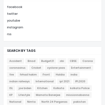
facebook
twitter
youtube
instagram
rss
SEARCH BY TAGS
Accident
Binod
Budget21
cbi
CBSE
Corona
coronavirus
Cricket
cyclone yaas
Entertainment
fire
firhad hakim
Front
Haldia
india
indian railways
International
ipl 2021
IPL2020
ISL
joe biden
Kitchen
Kolkata
kolkata Police
KP
Lifestyle
Mamata Banerjee
missionnabanna
National
Nimta
North 24 Parganas
pakistan