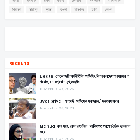
মালদা
মুর্শিদাবাদ
রাজ্য
রায়গঞ্জ
রেলমন্ত্রক
লকডাউন
লাইফস্টাইল
শিয়ালদা
সান্দাকফু
স্বাস্থ্য
হাওড়া
হালিশহর
হুগলী
হেঁশেল
RECENTS
Death: নোবেলজয়ী অর্থনীতিবিদ অভিজিৎ বিনায়ক বন্দ্যোপাধ্যায়ের মা
প্রয়াত, শোকপ্রকাশ মুখ্যমন্ত্রীর
November 03, 2023
Jyotipriya: 'মমতাদি-অভিষেক সব জানে,' মন্তব্য বালুর
November 03, 2023
Mahua: কার সঙ্গে, কোন হোটেলে! ব্যক্তিগত প্রশ্নে বৈঠক ছাড়লেন
মহুয়া
November 02, 2023