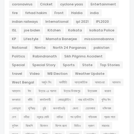
coronavirus
Cricket
cyclone yaas
Entertainment
fire
firhad hakim
Front
Haldia
india
indian railways
International
ipl 2021
IPL2020
ISL
joe biden
Kitchen
Kolkata
kolkata Police
KP
Lifestyle
Mamata Banerjee
missionnabanna
National
Nimta
North 24 Parganas
pakistan
Politics
Rabindranath
Sikh Pilgrims Accident
Special
Special Story
Sports
State
Top Stories
travel
Video
WB Election
Weather Update
West Bengal
অর্জুন সিং
অর্থনীতি
আন্তর্জাতিক
আবহাওয়া
আমফান
আম্ফান
ঈদ
উত্তর ২৪ পরগনা
উত্তর দিনাজপুর
উত্তরবঙ্গ
করোনা
কলকাতা
কাঁথি
কালবৈশাখী
কোয়ারেন্টাইন
খবর হাইলাইটস
খুশির ঈদ
খেলাধুলা
ঘূর্ণিঝড়
চুরি
জলপাইগুড়ি
জেলা
তেলেঙ্গানা
দক্ষিণবঙ্গ
দেশ
নদীয়া
নরেন্দ্র মোদি
নাদিয়া
পথ দুর্ঘটনা
পশ্চিমবঙ্গ
প্রথম পাতা
ফুটবল
বিজেপি
বিনোদন
বিশেষ রচনা
ভিডিও
ভ্রমণ
মারধোর