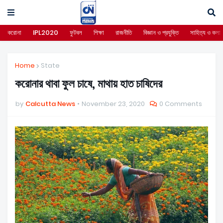
করোনা
IPL2020
ফুটবল
শিক্ষা
রাজনীতি
বিজ্ঞান ও প্রযুক্তি
সাহিত্য ও কলা
Home
State
করোনার থাবা ফুল চাষে, মাথায় হাত চাষিদের
by
Calcutta News
November 23, 2020
0 Comments