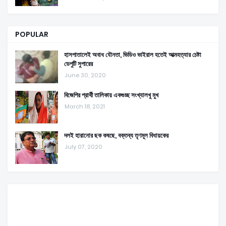
POPULAR
হাসপাতালেই অবাধ যৌনতা, ভিডিও ভাইরাল হতেই আত্মহত্যার চেষ্টা
ডেপুটি সুপারের
June 30, 2020
বিজেপির প্রার্থী তালিকায় একগুচ্ছ সংখ্যালখু মুখ
March 18, 2021
দলই হারানোর ছক কষছে, বক্তব্য তৃণমূল বিধায়কের
July 07, 2020