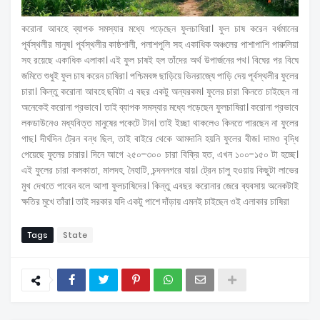
করোনা আবহে ব্যাপক সমস্যার মধ্যে পড়েছেন ফুলচাষিরা। ফুল চাষ করেন বর্ধমানের
পূর্বস্থলীর মানুষ। পূর্বস্থলীর কাষ্ঠশালী, পলাশপুলি সহ একাধিক অঞ্চলের পাশাপাশি পারুলিয়া
সহ রয়েছে একাধিক এলাকা। এই ফুল চাষই হল তাঁদের অর্থ উপার্জনের পথ। বিঘের পর বিঘে
জমিতে শুধুই ফুল চাষ করেন চাষিরা। পশ্চিমবঙ্গ ছাড়িয়ে ভিনরাজ্যে পাড়ি দেয় পূর্বস্থলীর ফুলের
চারা। কিন্তু করোনা আবহে ছবিটা এ বছর একটু অন্যরকম। ফুলের চারা কিনতে চাইছেন না
অনেকেই করোনা প্রভাবে। তাই ব্যাপক সমস্যার মধ্যে পড়েছেন ফুলচাষিরা। করোনা প্রভাবে
লকডাউনেও মধ্যবিত্ত মানুষের পকেটে টান। তাই ইচ্ছা থাকলেও কিনতে পারছেন না ফুলের
গাছ। দীর্ঘদিন ট্রেন বন্ধ ছিল, তাই বাইরে থেকে আমদানি হয়নি ফুলের বীজ। দামও বৃদ্ধি
পেয়েছে ফুলের চারার। দিনে আগে ২৫০-৩০০ চারা বিক্রি হত, এখন ১০০-১৫০ টা হচ্ছে।
এই ফুলের চারা কলকাতা, মালদহ, নৈহাটি, চন্দননগরে যায়। ট্রেন চালু হওয়ায় কিছুটা লাভের
মুখ দেখতে পাবেন বলে আশা ফুলচাষিদের। কিন্তু এবছর করোনার জেরে ব্যবসায় অনেকটাই
ক্ষতির মুখে তাঁরা। তাই সরকার যদি একটু পাশে দাঁড়ায় এমনই চাইছেন ওই এলাকার চাষিরা
Tags
State