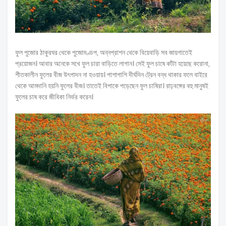
ফুল পুজোর ঠাকুরঘর থেকে পুজোমণ্ডপ, অন্নপ্রাশন থেকে বিয়েবাড়ি সব জায়গাতেই
প্রয়োজন। আবার অনেকে সখে ফুল চারা বাড়িতে লাগান। সেই ফুল চাষে কাঁটা হয়েছে করোনা,
শীতকালীন ফুলের বীজ উৎপাদন না হওয়ায়। পাশাপাশি দীর্ঘদিন ট্রেন বন্ধ থাকার ফলে বাইরে
থেকে আমদানি হয়নি ফুলের বীজ। তাতেই বিপাকে পড়েছেন ফুল চাষিরা। রাঢ়বঙ্গের বহু মানুষই
ফুলের চাষ করে জীবিকা নির্ভর করেন।