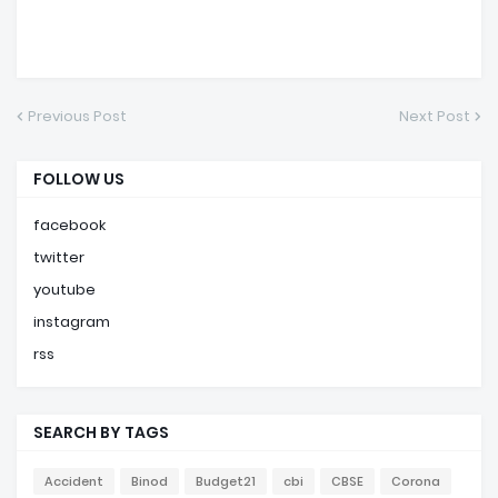
Previous Post
Next Post
FOLLOW US
facebook
twitter
youtube
instagram
rss
SEARCH BY TAGS
Accident
Binod
Budget21
cbi
CBSE
Corona