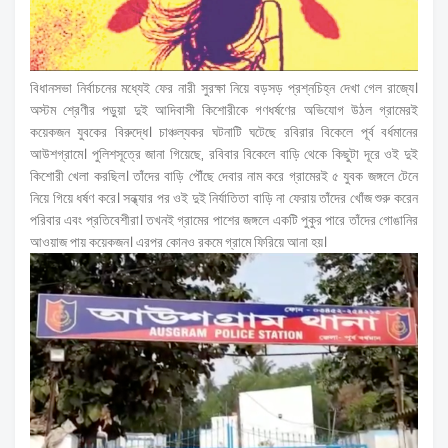
বিধানসভা নির্বাচনের মধ্যেই ফের নারী সুরক্ষা নিয়ে বড়সড় প্রশ্নচিহ্ন দেখা গেল রাজ্যে।
অস্টম শ্রেণীর পড়ুয়া দুই আদিবাসী কিশোরীকে গণধর্ষণের অভিযোগ উঠল গ্রামেরই
কয়েকজন যুবকের বিরুদ্ধে। চাঞ্চল্যকর ঘটনাটি ঘটেছে রবিরার বিকেলে পূর্ব বর্ধমানের
আউশগ্রামে। পুলিশসূত্রে জানা গিয়েছে, রবিবার বিকেলে বাড়ি থেকে কিছুটা দূরে ওই দুই
কিশোরী খেলা করছিল। তাঁদের বাড়ি পৌঁছে দেবার নাম করে গ্রামেরই ৫ যুবক জঙ্গলে টেনে
নিয়ে গিয়ে ধর্ষণ করে। সন্ধ্যার পর ওই দুই নির্যাতিতা বাড়ি না ফেরায় তাঁদের খোঁজ শুরু করেন
পরিবার এবং প্রতিবেশীরা। তখনই গ্রামের পাশের জঙ্গলে একটি পুকুর পারে তাঁদের গোঙানির
আওয়াজ পায় কয়েকজন। এরপর কোনও রকমে গ্রামে ফিরিয়ে আনা হয়।