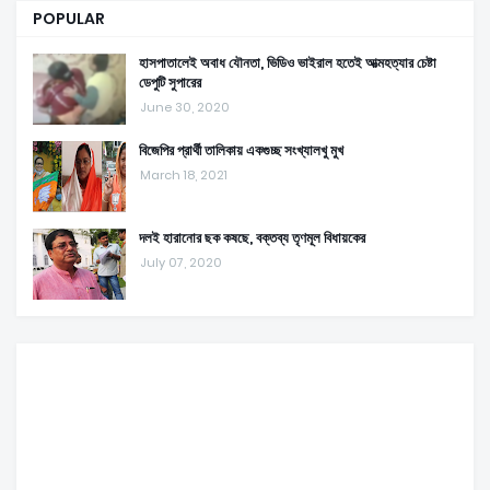
POPULAR
হাসপাতালেই অবাধ যৌনতা, ভিডিও ভাইরাল হতেই আত্মহত্যার চেষ্টা
ডেপুটি সুপারের
June 30, 2020
বিজেপির প্রার্থী তালিকায় একগুচ্ছ সংখ্যালখু মুখ
March 18, 2021
দলই হারানোর ছক কষছে, বক্তব্য তৃণমূল বিধায়কের
July 07, 2020