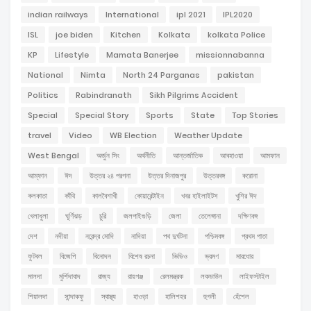
indian railways
International
ipl 2021
IPL2020
ISL
joe biden
Kitchen
Kolkata
kolkata Police
KP
Lifestyle
Mamata Banerjee
missionnabanna
National
Nimta
North 24 Parganas
pakistan
Politics
Rabindranath
Sikh Pilgrims Accident
Special
Special Story
Sports
State
Top Stories
travel
Video
WB Election
Weather Update
West Bengal
অর্জুন সিং
অর্থনীতি
আন্তর্জাতিক
আবহাওয়া
আমফান
আম্ফান
ঈদ
উত্তর ২৪ পরগনা
উত্তর দিনাজপুর
উত্তরবঙ্গ
করোনা
কলকাতা
কাঁথি
কালবৈশাখী
কোয়ারেন্টাইন
খবর হাইলাইটস
খুশির ঈদ
খেলাধুলা
ঘূর্ণিঝড়
চুরি
জলপাইগুড়ি
জেলা
তেলেঙ্গানা
দক্ষিণবঙ্গ
দেশ
নদীয়া
নরেন্দ্র মোদি
নাদিয়া
পথ দুর্ঘটনা
পশ্চিমবঙ্গ
প্রথম পাতা
ফুটবল
বিজেপি
বিনোদন
বিশেষ রচনা
ভিডিও
ভ্রমণ
মারধোর
মালদা
মুর্শিদাবাদ
রাজ্য
রায়গঞ্জ
রেলমন্ত্রক
লকডাউন
লাইফস্টাইল
শিয়ালদা
সান্দাকফু
স্বাস্থ্য
হাওড়া
হালিশহর
হুগলী
হেঁশেল