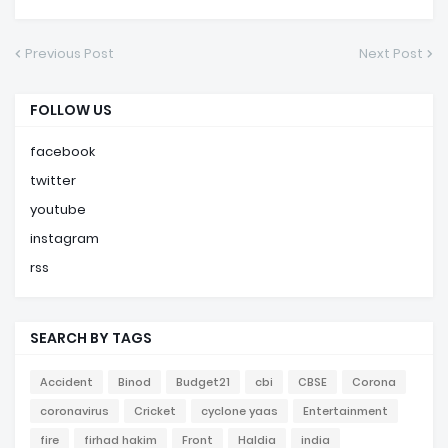
Previous Post
Next Post
FOLLOW US
facebook
twitter
youtube
instagram
rss
SEARCH BY TAGS
Accident
Binod
Budget21
cbi
CBSE
Corona
coronavirus
Cricket
cyclone yaas
Entertainment
fire
firhad hakim
Front
Haldia
india