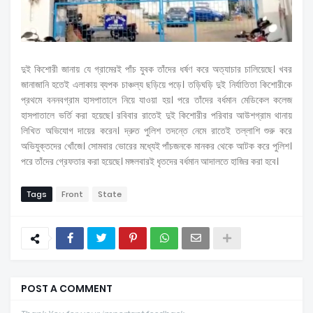
দুই কিশোরী জানায় যে গ্রামেরই পাঁচ যুবক তাঁদের ধর্ষণ করে অত্যাচার চালিয়েছে। খবর
জানাজানি হতেই এলাকায় ব্যপক চাঞ্চল্য ছড়িয়ে পড়ে। তড়িঘড়ি দুই নির্যাতিতা কিশোরীকে
প্রথমে বননবগ্রাম হাসপাতালে নিয়ে যাওয়া হয়। পরে তাঁদের বর্ধমান মেডিকেল কলেজ
হাসপাতালে ভর্তি করা হয়েছে। রবিবার রাতেই দুই কিশোরীর পরিবার আউশগ্রাম থানায়
লিখিত অভিযোগ দায়ের করেন। দ্রুত পুলিশ তদন্তে নেমে রাতেই তল্লাশি শুরু করে
অভিযুক্তদের খোঁজে। সোমবার ভোরের মধ্যেই পাঁচজনকে মানকর থেকে আটক করে পুলিশ।
পরে তাঁদের গ্রেফতার করা হয়েছে। মঙ্গলবারই ধৃতদের বর্ধমান আদালতে হাজির করা হবে।
Tags
Front
State
POST A COMMENT