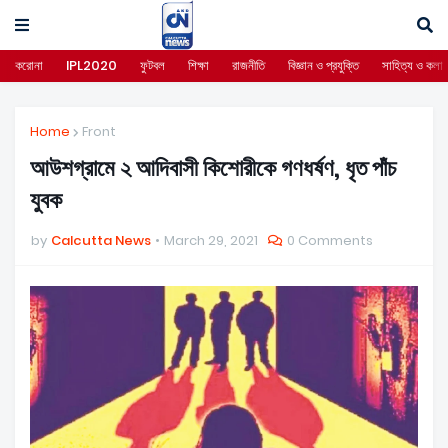
করোনা
IPL2020
ফুটবল
শিক্ষা
রাজনীতি
বিজ্ঞান ও প্রযুক্তি
সাহিত্য ও কলা
Home
Front
আউশগ্রামে ২ আদিবাসী কিশোরীকে গণধর্ষণ, ধৃত পাঁচ
যুবক
by
Calcutta News
March 29, 2021
0 Comments