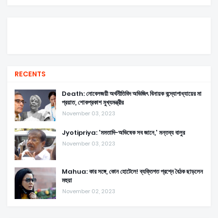
RECENTS
Death: নোবেলজয়ী অর্থনীতিবিদ অভিজিৎ বিনায়ক বন্দ্যোপাধ্যায়ের মা
প্রয়াত, শোকপ্রকাশ মুখ্যমন্ত্রীর
November 03, 2023
Jyotipriya: 'মমতাদি-অভিষেক সব জানে,' মন্তব্য বালুর
November 03, 2023
Mahua: কার সঙ্গে, কোন হোটেলে! ব্যক্তিগত প্রশ্নে বৈঠক ছাড়লেন
মহুয়া
November 02, 2023