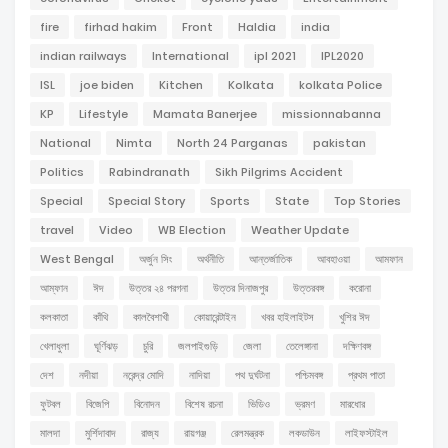
fire
firhad hakim
Front
Haldia
india
indian railways
International
ipl 2021
IPL2020
ISL
joe biden
Kitchen
Kolkata
kolkata Police
KP
Lifestyle
Mamata Banerjee
missionnabanna
National
Nimta
North 24 Parganas
pakistan
Politics
Rabindranath
Sikh Pilgrims Accident
Special
Special Story
Sports
State
Top Stories
travel
Video
WB Election
Weather Update
West Bengal
অর্জুন সিং
অর্থনীতি
আন্তর্জাতিক
আবহাওয়া
আমফান
আম্ফান
ঈদ
উত্তর ২৪ পরগনা
উত্তর দিনাজপুর
উত্তরবঙ্গ
করোনা
কলকাতা
কাঁথি
কালবৈশাখী
কোয়ারেন্টাইন
খবর হাইলাইটস
খুশির ঈদ
খেলাধুলা
ঘূর্ণিঝড়
চুরি
জলপাইগুড়ি
জেলা
তেলেঙ্গানা
দক্ষিণবঙ্গ
দেশ
নদীয়া
নরেন্দ্র মোদি
নাদিয়া
পথ দুর্ঘটনা
পশ্চিমবঙ্গ
প্রথম পাতা
ফুটবল
বিজেপি
বিনোদন
বিশেষ রচনা
ভিডিও
ভ্রমণ
মারধোর
মালদা
মুর্শিদাবাদ
রাজ্য
রায়গঞ্জ
রেলমন্ত্রক
লকডাউন
লাইফস্টাইল