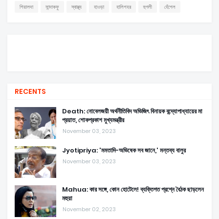
শিয়ালদা
সান্দাকফু
স্বাস্থ্য
হাওড়া
হালিশহর
হুগলী
হেঁশেল
RECENTS
Death: নোবেলজয়ী অর্থনীতিবিদ অভিজিৎ বিনায়ক বন্দ্যোপাধ্যায়ের মা
প্রয়াত, শোকপ্রকাশ মুখ্যমন্ত্রীর
November 03, 2023
Jyotipriya: 'মমতাদি-অভিষেক সব জানে,' মন্তব্য বালুর
November 03, 2023
Mahua: কার সঙ্গে, কোন হোটেলে! ব্যক্তিগত প্রশ্নে বৈঠক ছাড়লেন
মহুয়া
November 02, 2023