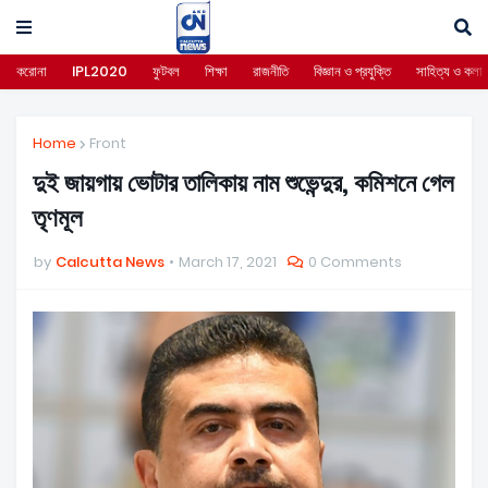
করোনা
IPL2020
ফুটবল
শিক্ষা
রাজনীতি
বিজ্ঞান ও প্রযুক্তি
সাহিত্য ও কলা
Home
Front
দুই জায়গায় ভোটার তালিকায় নাম শুভেন্দুর, কমিশনে গেল
তৃণমূল
by
Calcutta News
March 17, 2021
0 Comments