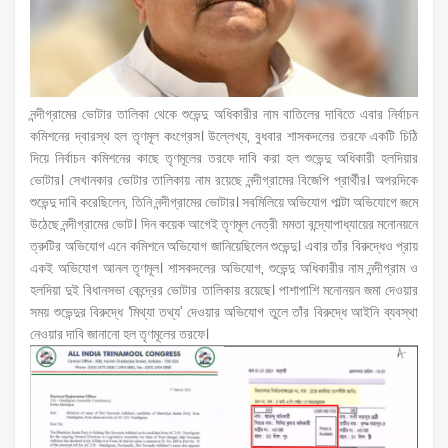
নন্দীগ্রামের ভোটার তালিকা থেকে শুভেন্দু অধিকারীর নাম বাতিলের দাবিতে এবার নির্বাচন
কমিশনের দ্বারস্থ হল তৃণমূল কংগ্রেস। উল্লেখ্য, বুধবার শাসকদলের তরফে একটি চিঠি
দিয়ে নির্বাচন কমিশনের কাছে তৃণমূলের তরফে দাবি করা হল শুভেন্দু অধিকারী হলদিয়ার
ভোটার। সেখানকার ভোটার তালিকায় নাম রয়েছে নন্দীগ্রামের বিজেপি প্রার্থীর। অপরদিকে
শুভেন্দু দাবি করেছিলেন, তিনি নন্দীগ্রামের ভোটার। সবমিলিয়ে অভিযোগ পাল্টা অভিযোগে জমে
উঠেছে নন্দীগ্রামের ভোট। দিন কয়েক আগেই তৃণমূল নেত্রী মমতা বন্দ্যোপাধ্যায়ের মনোনয়নে
ত্রুটির অভিযোগ এনে কমিশনে অভিযোগ জানিয়েছিলেন শুভেন্দু। এবার তাঁর বিরুদ্ধেও প্রায়
একই অভিযোগ আনল তৃণমূল। শাসকদলের অভিযোগ, শুভেন্দু অধিকারীর নাম নন্দীগ্রাম ও
হলদিয়া দুই বিধানসভা কেন্দ্রের ভোটার তালিকায় রয়েছে। পাশাপাশি মনোনয়ন জমা দেওয়ার
সময় শুভেন্দুর বিরুদ্ধে ‘মিথ্যা তথ্য’ দেওয়ার অভিযোগ তুলে তাঁর বিরুদ্ধে আইনি ব্যবস্থা
নেওয়ার দাবি জানানো হল তৃণমূলের তরফে।