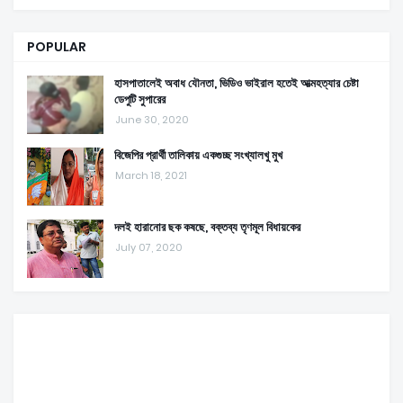
POPULAR
হাসপাতালেই অবাধ যৌনতা, ভিডিও ভাইরাল হতেই আত্মহত্যার চেষ্টা
ডেপুটি সুপারের
June 30, 2020
বিজেপির প্রার্থী তালিকায় একগুচ্ছ সংখ্যালখু মুখ
March 18, 2021
দলই হারানোর ছক কষছে, বক্তব্য তৃণমূল বিধায়কের
July 07, 2020