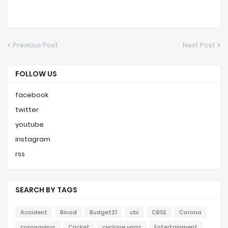
Previous Post
Next Post
FOLLOW US
facebook
twitter
youtube
instagram
rss
SEARCH BY TAGS
Accident
Binod
Budget21
cbi
CBSE
Corona
coronavirus
Cricket
cyclone yaas
Entertainment