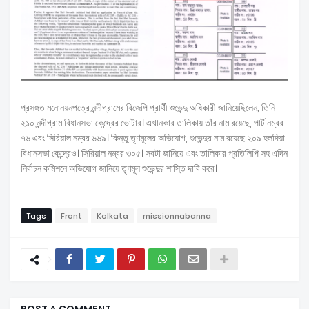
প্রসঙ্গত মনোনয়নপত্রে নন্দীগ্রামের বিজেপি প্রার্থী শুভেন্দু অধিকারী জানিয়েছিলেন, তিনি
২১০ নন্দীগ্রাম বিধানসভা কেন্দ্রের ভোটার। এখানকার তালিকায় তাঁর নাম রয়েছে, পার্ট নম্বর
৭৬ এবং সিরিয়াল নম্বর ৬৬৯। কিন্তু তৃণমূলের অভিযোগ, শুভেন্দুর নাম রয়েছে ২০৯ হলদিয়া
বিধানসভা কেন্দ্রেও। সিরিয়াল নম্বর ৩০৫। সবটা জানিয়ে এবং তালিকার প্রতিলিপি সহ এদিন
নির্বাচন কমিশনে অভিযোগ জানিয়ে তৃণমূল শুভেন্দুর শাস্তি দাবি করে।
Tags
Front
Kolkata
missionnabanna