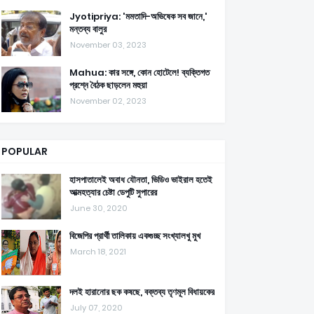
Jyotipriya: 'মমতাদি-অভিষেক সব জানে,'
মন্তব্য বালুর
November 03, 2023
Mahua: কার সঙ্গে, কোন হোটেলে! ব্যক্তিগত
প্রশ্নে বৈঠক ছাড়লেন মহুয়া
November 02, 2023
POPULAR
হাসপাতালেই অবাধ যৌনতা, ভিডিও ভাইরাল হতেই
আত্মহত্যার চেষ্টা ডেপুটি সুপারের
June 30, 2020
বিজেপির প্রার্থী তালিকায় একগুচ্ছ সংখ্যালখু মুখ
March 18, 2021
দলই হারানোর ছক কষছে, বক্তব্য তৃণমূল বিধায়কের
July 07, 2020