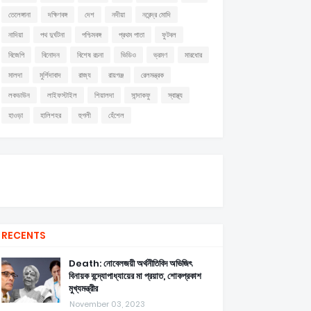
তেলেঙ্গানা
দক্ষিণবঙ্গ
দেশ
নদীয়া
নরেন্দ্র মোদি
নাদিয়া
পথ দুর্ঘটনা
পশ্চিমবঙ্গ
প্রথম পাতা
ফুটবল
বিজেপি
বিনোদন
বিশেষ রচনা
ভিডিও
ভ্রমণ
মারধোর
মালদা
মুর্শিদাবাদ
রাজ্য
রায়গঞ্জ
রেলমন্ত্রক
লকডাউন
লাইফস্টাইল
শিয়ালদা
সান্দাকফু
স্বাস্থ্য
হাওড়া
হালিশহর
হুগলী
হেঁশেল
RECENTS
Death: নোবেলজয়ী অর্থনীতিবিদ অভিজিৎ
বিনায়ক বন্দ্যোপাধ্যায়ের মা প্রয়াত, শোকপ্রকাশ
মুখ্যমন্ত্রীর
November 03, 2023