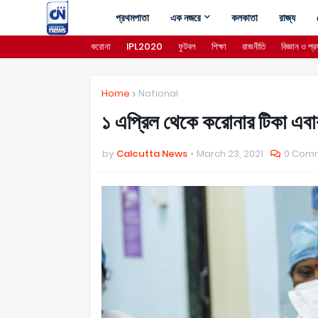
প্রথমপাতা
এক নজরে
কলকাতা
রাজ্য
করোনা
IPL2020
ফুটবল
শিক্ষা
রাজনীতি
বিজ্ঞান ও প্রয
Home
National
১ এপ্রিল থেকে করোনার টিকা এবার
by
Calcutta News
March 23, 2021
0 Com