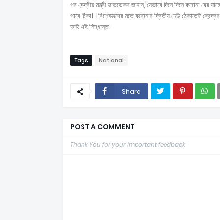
পর কেন্দ্রীয় মন্ত্রী জাভড়েকর জানান,'যেভাবে দিনে দিনে করোনা বের যাচ
পাবে টিকা। । বিশেষজ্ঞদের মতে করোনার দ্বিতীয় ঢেউ ঠেকাতেই কেন্দ্রের এ
তাই এই সিদ্ধান্ত।
Tags
National
Share
POST A COMMENT
Thank You for your important feedback