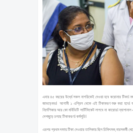
এবার ৪৫ বছরের উর্ধ্বে সকল নাগরিকেই দেওয়া হবে করোনার টিকা। মঙ্গলবার
জাভড়েকর। আগামী ১ এপ্রিল থেকে এই টিকাকরণ শুরু করা হবে। যদিও 
নির্দেশিকায় আর কো মর্বিডিটি সার্টিফিকেট লাগবে না কারোর। ন্যাশানাল
দেশজুড়ে চলছে টিকাকরণ। কর্মসূচি।
এরপর প্রথম দফায় টিকা দেওয়ার তালিকায় ছিল চিকিৎসক,নারসকর্মী থেকে