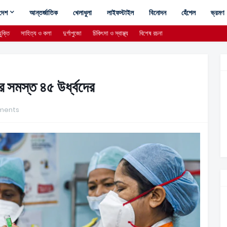
দেশ
আন্তর্জাতিক
খেলাধুলা
লাইফস্টাইল
বিনোদন
হেঁশেল
ভ্রমণ
ুক্তি
সাহিত্য ও কলা
দুর্গাপুজো
চিকিৎসা ও স্বাস্থ্য
বিশেষ রচনা
 সমস্ত ৪৫ উর্ধ্বদের
ments