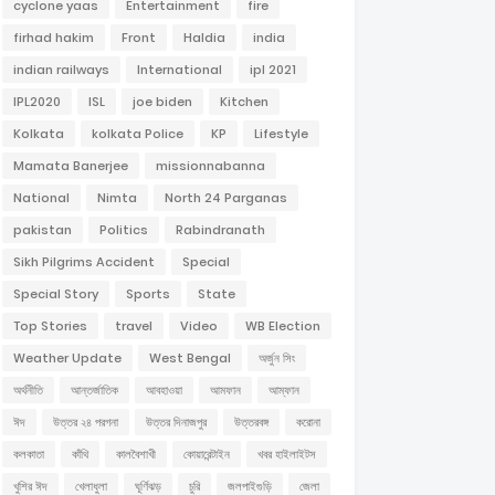
cyclone yaas
Entertainment
fire
firhad hakim
Front
Haldia
india
indian railways
International
ipl 2021
IPL2020
ISL
joe biden
Kitchen
Kolkata
kolkata Police
KP
Lifestyle
Mamata Banerjee
missionnabanna
National
Nimta
North 24 Parganas
pakistan
Politics
Rabindranath
Sikh Pilgrims Accident
Special
Special Story
Sports
State
Top Stories
travel
Video
WB Election
Weather Update
West Bengal
অর্জুন সিং
অর্থনীতি
আন্তর্জাতিক
আবহাওয়া
আমফান
আম্ফান
ঈদ
উত্তর ২৪ পরগনা
উত্তর দিনাজপুর
উত্তরবঙ্গ
করোনা
কলকাতা
কাঁথি
কালবৈশাখী
কোয়ারেন্টাইন
খবর হাইলাইটস
খুশির ঈদ
খেলাধুলা
ঘূর্ণিঝড়
চুরি
জলপাইগুড়ি
জেলা