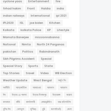
cyclone yaas
Entertainment
fire
firhad hakim
Front
Haldia
india
indian railways
International
ipl 2021
IPL2020
ISL
joe biden
Kitchen
Kolkata
kolkata Police
KP
Lifestyle
Mamata Banerjee
missionnabanna
National
Nimta
North 24 Parganas
pakistan
Politics
Rabindranath
Sikh Pilgrims Accident
Special
Special Story
Sports
State
Top Stories
travel
Video
WB Election
Weather Update
West Bengal
অর্জুন সিং
অর্থনীতি
আন্তর্জাতিক
আবহাওয়া
আমফান
আম্ফান
ঈদ
উত্তর ২৪ পরগনা
উত্তর দিনাজপুর
উত্তরবঙ্গ
করোনা
কলকাতা
কাঁথি
কালবৈশাখী
কোয়ারেন্টাইন
খবর হাইলাইটস
খুশির ঈদ
খেলাধুলা
ঘূর্ণিঝড়
চুরি
জলপাইগুড়ি
জেলা