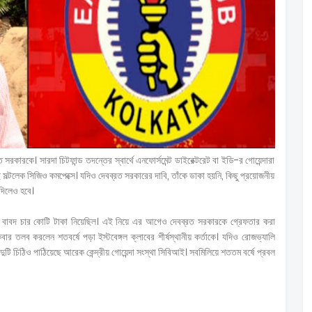
 সরকারকে। সারদা চিটফান্ড তদন্তের স্বার্থে এনফোর্সমেন্ট ডাইরেক্টরেট বা ইডি-র গোয়েন্দারা
ে সল্টলেক সিজিও কমপেক্সে। যদিও দেবব্রত সরকারের দাবি, তাঁকে ডাকা হয়নি, কিছু প্রয়োজনীয়
 দিলেও হবে।
রশীপ বাবদ চার কোটি টাকা নিয়েছিল। এই নিয়ে এর আগেও দেবব্রত সরকারকে গ্রেফতার করা
ার তলব করলেন শতবর্ষে পড়া ইস্টবেঙ্গল ক্লাবের শীর্ষস্থানীয় কর্তাকে। যদিও রোজভ্যালি
ুটি চিঠিও পাঠিয়েছে আরেক কেন্দ্রীয় গোয়েন্দা সংস্থা সিবিআই। সবমিলিয়ে শততম বর্ষে প্রবল