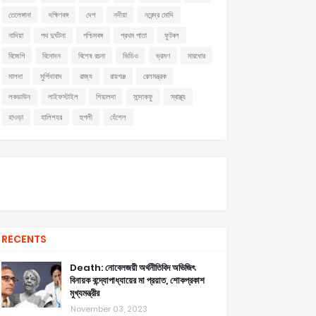
তেলেঙ্গানা
দক্ষিণবঙ্গ
দেশ
নদীয়া
নরেন্দ্র মোদি
নাদিয়া
পথ দুর্ঘটনা
পশ্চিমবঙ্গ
প্রথম পাতা
ফুটবল
বিজেপি
বিনোদন
বিশেষ রচনা
ভিডিও
ভ্রমণ
মারধোর
মালদা
মুর্শিদাবাদ
রাজ্য
রায়গঞ্জ
রেলমন্ত্রক
লকডাউন
লাইফস্টাইল
শিয়ালদা
সান্দাকফু
স্বাস্থ্য
হাওড়া
হালিশহর
হুগলী
হেঁশেল
RECENTS
Death: নোবেলজয়ী অর্থনীতিবিদ অভিজিৎ
বিনায়ক বন্দ্যোপাধ্যায়ের মা প্রয়াত, শোকপ্রকাশ
মুখ্যমন্ত্রীর
November 03, 2023