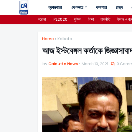
প্রথমপাতা
এক নজরে
কলকাতা
রাজ্য
করোনা
IPL2020
ফুটবল
শিক্ষা
রাজনীতি
বিজ্ঞান ও প্রয
Home
Kolkata
আজ ইস্টবেঙ্গল কর্তাকে জিজ্ঞাসা
by
Calcutta News
March 10, 2021
0 Comm