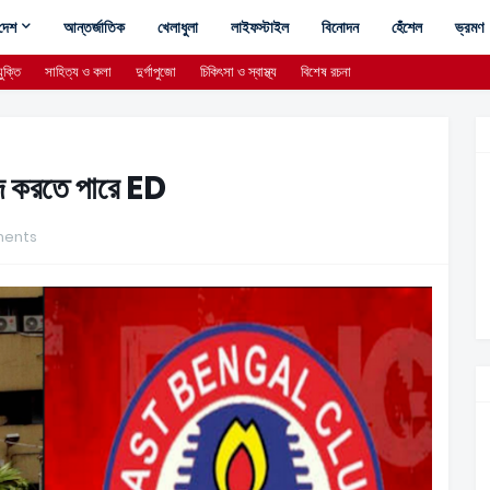
দেশ
আন্তর্জাতিক
খেলাধুলা
লাইফস্টাইল
বিনোদন
হেঁশেল
ভ্রমণ
ুক্তি
সাহিত্য ও কলা
দুর্গাপুজো
চিকিৎসা ও স্বাস্থ্য
বিশেষ রচনা
বাদ করতে পারে ED
ents