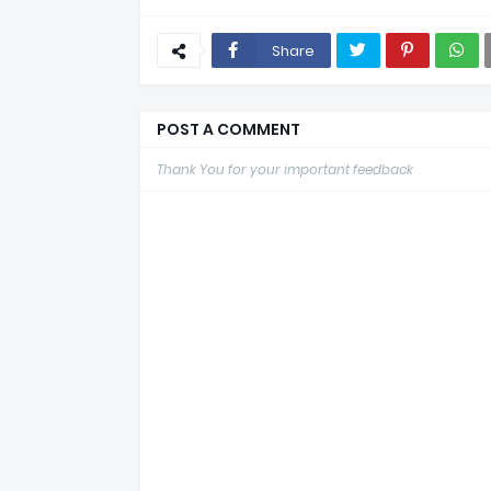
Share
POST A COMMENT
Thank You for your important feedback