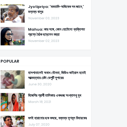
Jyotipriya: 'মমতাদি-অভিষেক সব জানে,'
মন্তব্য বালুর
November 03, 2023
Mahua: কার সঙ্গে, কোন হোটেলে! ব্যক্তিগত
প্রশ্নে বৈঠক ছাড়লেন মহুয়া
November 02, 2023
POPULAR
হাসপাতালেই অবাধ যৌনতা, ভিডিও ভাইরাল হতেই
আত্মহত্যার চেষ্টা ডেপুটি সুপারের
June 30, 2020
বিজেপির প্রার্থী তালিকায় একগুচ্ছ সংখ্যালখু মুখ
March 18, 2021
দলই হারানোর ছক কষছে, বক্তব্য তৃণমূল বিধায়কের
July 07, 2020