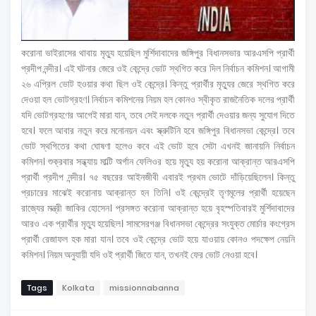
করোনা ভাইরাসের থাবায় মৃত্যু হয়েছিল মুর্শিদাবাদের জঙ্গিপুর বিধানসভার আরএসপি প্রার্থী
প্রদীপ নন্দীর। এই ঘটনার জেরে ওই কেন্দ্রে ভোট স্থগিত করে দিল নির্বাচন কমিশন। আগামী
২৬ এপ্রিল ভোট হওয়ার কথা ছিল ওই কেন্দ্রে। কিন্তু প্রার্থীর মৃত্যুর জেরে স্থগিত করে
দেওয়া হল ভোটগ্রহণ। নির্বাচন কমিশনের নিয়ম হল কোনও স্বীকৃত রাজনৈতিক দলের প্রার্থী
যদি ভোটগ্রহণের আগেই মারা যান, তবে সেই দলকে নতুন প্রার্থী দেওয়ার জন্য সুযোগ দিতে
হবে। ফলে আবার নতুন করে মনোনয়ন এবং স্ক্রুটিনি হবে জঙ্গিপুর বিধানসভা কেন্দ্রে। তবে
ভোট স্থগিতের কথা ঘোষণা হলেও কবে এই ভোট হবে সেটা এখনই জানায়নি নির্বাচন
কমিশন। শুক্রবার সন্ধ্যায় মাল্টি অর্গান ফেলিওর হয়ে মৃত্যু হয় করোনা আক্রান্ত আরএসপি
প্রার্থী প্রদীপ নন্দীর। ৭৫ বছরের আইনজীবী এবারই প্রথম ভোটে দাঁড়িয়েছিলেন। কিন্তু
প্রচারের মাঝেই করোনায় আক্রান্ত হন তিনি। ওই কেন্দ্রেই তৃণমূলের প্রার্থী হয়েছেন
রাজ্যের মন্ত্রী জাকির হোসেন। প্রসঙ্গত করোনা আক্রান্ত হয়ে বৃহস্পতিবারই মুর্শিদাবাদের
আরও এক প্রার্থীর মৃত্যু হয়েছিল। সামসেরগঞ্জ বিধানসভা কেন্দ্রের সংযুক্ত মোর্চার কংগ্রেস
প্রার্থী রেজাফল হক মারা যান। তবে ওই কেন্দ্রে ভোট হয়ে যাওয়ায় কোনও পদক্ষেপ নেয়নি
কমিশন। নিয়ম অনুযায়ী যদি ওই প্রার্থী জিতে যান, তখনই ফের ভোট নেওয়া হবে।
Tags
Kolkata
missionnabanna