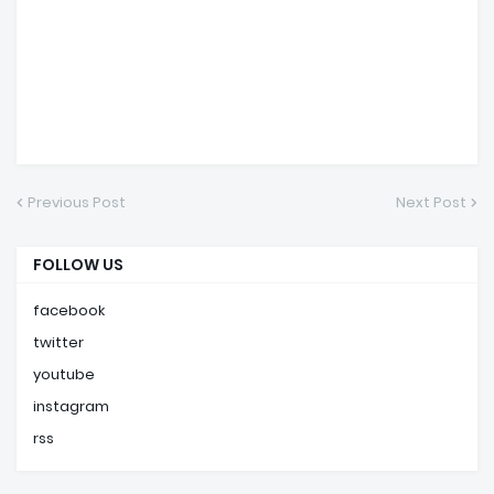
Previous Post
Next Post
FOLLOW US
facebook
twitter
youtube
instagram
rss