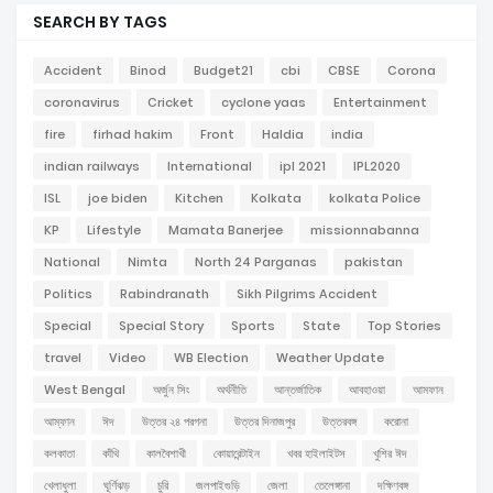
SEARCH BY TAGS
Accident
Binod
Budget21
cbi
CBSE
Corona
coronavirus
Cricket
cyclone yaas
Entertainment
fire
firhad hakim
Front
Haldia
india
indian railways
International
ipl 2021
IPL2020
ISL
joe biden
Kitchen
Kolkata
kolkata Police
KP
Lifestyle
Mamata Banerjee
missionnabanna
National
Nimta
North 24 Parganas
pakistan
Politics
Rabindranath
Sikh Pilgrims Accident
Special
Special Story
Sports
State
Top Stories
travel
Video
WB Election
Weather Update
West Bengal
অর্জুন সিং
অর্থনীতি
আন্তর্জাতিক
আবহাওয়া
আমফান
আম্ফান
ঈদ
উত্তর ২৪ পরগনা
উত্তর দিনাজপুর
উত্তরবঙ্গ
করোনা
কলকাতা
কাঁথি
কালবৈশাখী
কোয়ারেন্টাইন
খবর হাইলাইটস
খুশির ঈদ
খেলাধুলা
ঘূর্ণিঝড়
চুরি
জলপাইগুড়ি
জেলা
তেলেঙ্গানা
দক্ষিণবঙ্গ