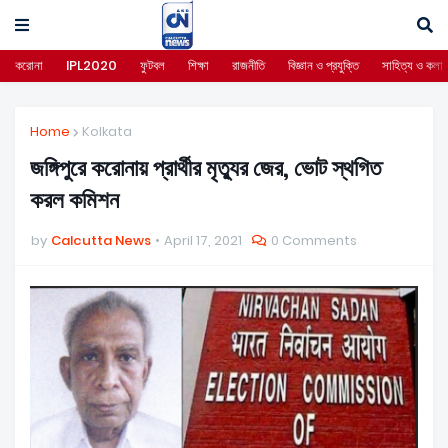
করোনা
IPL2020
ফুটবল
শিক্ষা
রাজনীতি
বিজ্ঞান ও প্রযুক্তি
সাহিত্য ও কলা
Home
Kolkata
জঙ্গিপুরে করোনায় প্রার্থীর মৃত্যুর জের, ভোট স্থগিত
করল কমিশন
by
Calcutta News
April 17, 2021
0 Comments