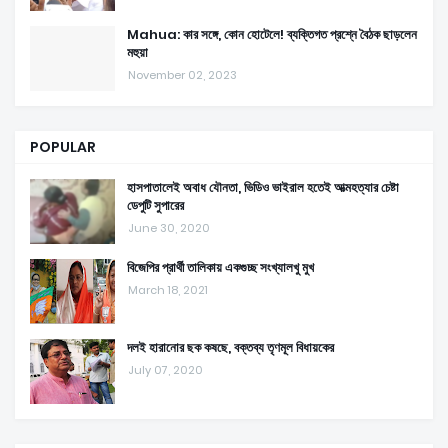
Mahua: কার সঙ্গে, কোন হোটেলে! ব্যক্তিগত প্রশ্নে বৈঠক ছাড়লেন
মহুয়া
November 02, 2023
POPULAR
হাসপাতালেই অবাধ যৌনতা, ভিডিও ভাইরাল হতেই আত্মহত্যার চেষ্টা
ডেপুটি সুপারের
June 30, 2020
বিজেপির প্রার্থী তালিকায় একগুচ্ছ সংখ্যালখু মুখ
March 18, 2021
দলই হারানোর ছক কষছে, বক্তব্য তৃণমূল বিধায়কের
July 07, 2020