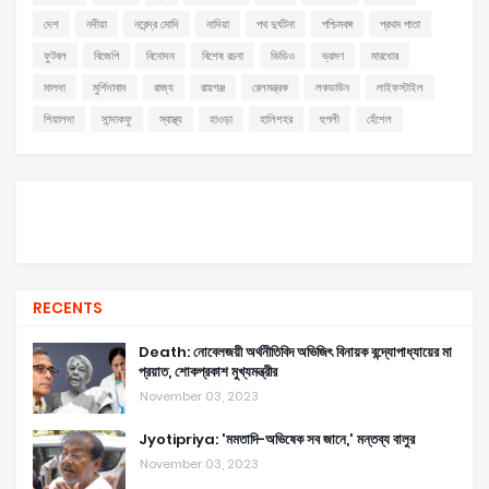
দেশ
নদীয়া
নরেন্দ্র মোদি
নাদিয়া
পথ দুর্ঘটনা
পশ্চিমবঙ্গ
প্রথম পাতা
ফুটবল
বিজেপি
বিনোদন
বিশেষ রচনা
ভিডিও
ভ্রমণ
মারধোর
মালদা
মুর্শিদাবাদ
রাজ্য
রায়গঞ্জ
রেলমন্ত্রক
লকডাউন
লাইফস্টাইল
শিয়ালদা
সান্দাকফু
স্বাস্থ্য
হাওড়া
হালিশহর
হুগলী
হেঁশেল
RECENTS
Death: নোবেলজয়ী অর্থনীতিবিদ অভিজিৎ বিনায়ক বন্দ্যোপাধ্যায়ের মা
প্রয়াত, শোকপ্রকাশ মুখ্যমন্ত্রীর
November 03, 2023
Jyotipriya: 'মমতাদি-অভিষেক সব জানে,' মন্তব্য বালুর
November 03, 2023