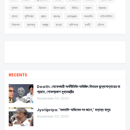
ফুটবল
বিজেপি
বিনোদন
বিশেষ রচনা
ভিডিও
ভ্রমণ
মারধোর
মালদা
মুর্শিদাবাদ
রাজ্য
রায়গঞ্জ
রেলমন্ত্রক
লকডাউন
লাইফস্টাইল
শিয়ালদা
সান্দাকফু
স্বাস্থ্য
হাওড়া
হালিশহর
হুগলী
হেঁশেল
RECENTS
Death: নোবেলজয়ী অর্থনীতিবিদ অভিজিৎ বিনায়ক বন্দ্যোপাধ্যায়ের মা
প্রয়াত, শোকপ্রকাশ মুখ্যমন্ত্রীর
November 03, 2023
Jyotipriya: 'মমতাদি-অভিষেক সব জানে,' মন্তব্য বালুর
November 03, 2023