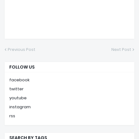
Previous Post
Next Post
FOLLOW US
facebook
twitter
youtube
instagram
rss
SEARCH BY TAGS