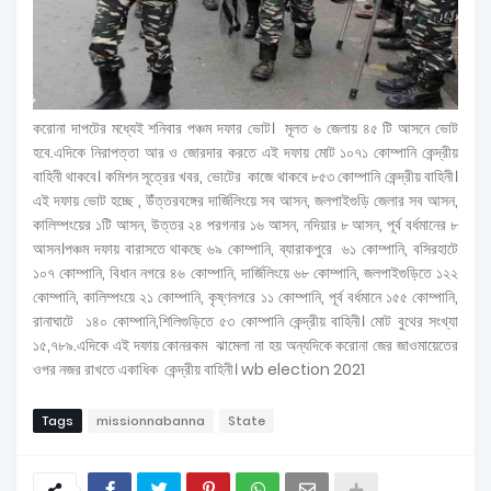
করোনা দাপটের মধ্যেই শনিবার পঞ্চম দফার ভোট। মূলত ৬ জেলায় ৪৫ টি আসনে ভোট
হবে.এদিকে নিরাপত্তা আর ও জোরদার করতে এই দফায় মোট ১০৭১ কোম্পানি কেন্দ্রীয়
বাহিনী থাকবে। কমিশন সূত্রের খবর, ভোটের কাজে থাকবে ৮৫৩ কোম্পানি কেন্দ্রীয় বাহিনী।
এই দফায় ভোট হচ্ছে , উঁত্তরবঙ্গের দার্জিলিংয়ে সব আসন, জলপাইগুড়ি জেলার সব আসন,
কালিম্পংয়ের ১টি আসন, উত্তর ২৪ পরগনার ১৬ আসন, নদিয়ার ৮ আসন, পূর্ব বর্ধমানের ৮
আসন।পঞ্চম দফায় বারাসতে থাকছে ৬৯ কোম্পানি, ব্যারাকপুরে ৬১ কোম্পানি, বসিরহাটে
১০৭ কোম্পানি, বিধান নগরে ৪৬ কোম্পানি, দার্জিলিংয়ে ৬৮ কোম্পানি, জলপাইগুড়িতে ১২২
কোম্পানি, কালিম্পংয়ে ২১ কোম্পানি, কৃষ্ণনগরে ১১ কোম্পানি, পূর্ব বর্ধমানে ১৫৫ কোম্পানি,
রানাঘাটে ১৪০ কোম্পানি,শিলিগুড়িতে ৫৩ কোম্পানি কেন্দ্রীয় বাহিনী। মোট বুথের সংখ্যা
১৫,৭৮৯.এদিকে এই দফায় কোনরকম ঝামেলা না হয় অন্যদিকে করোনা জের জাওমায়েতের
ওপর নজর রাখতে একাধিক কেন্দ্রীয় বাহিনী। wb election 2021
Tags
missionnabanna
State