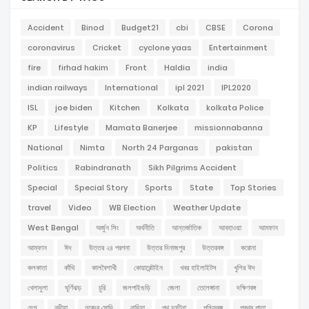
Accident
Binod
Budget21
cbi
CBSE
Corona
coronavirus
Cricket
cyclone yaas
Entertainment
fire
firhad hakim
Front
Haldia
india
indian railways
International
ipl 2021
IPL2020
ISL
joe biden
Kitchen
Kolkata
kolkata Police
KP
Lifestyle
Mamata Banerjee
missionnabanna
National
Nimta
North 24 Parganas
pakistan
Politics
Rabindranath
Sikh Pilgrims Accident
Special
Special Story
Sports
State
Top Stories
travel
Video
WB Election
Weather Update
West Bengal
অর্জুন সিং
অর্থনীতি
আন্তর্জাতিক
আবহাওয়া
আমফান
আম্ফান
ঈদ
উত্তর ২৪ পরগনা
উত্তর দিনাজপুর
উত্তরবঙ্গ
করোনা
কলকাতা
কাঁথি
কালবৈশাখী
কোয়ারেন্টাইন
খবর হাইলাইটস
খুশির ঈদ
খেলাধুলা
ঘূর্ণিঝড়
চুরি
জলপাইগুড়ি
জেলা
তেলেঙ্গানা
দক্ষিণবঙ্গ
দেশ
নদীয়া
নরেন্দ্র মোদি
নাদিয়া
পথ দুর্ঘটনা
পশ্চিমবঙ্গ
প্রথম পাতা