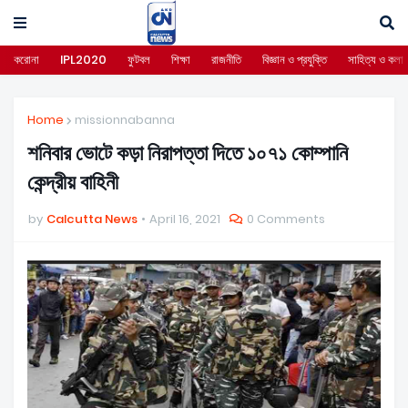
করোনা
IPL2020
ফুটবল
শিক্ষা
রাজনীতি
বিজ্ঞান ও প্রযুক্তি
সাহিত্য ও কলা
Home
missionnabanna
শনিবার ভোটে কড়া নিরাপত্তা দিতে ১০৭১ কোম্পানি
কেন্দ্রীয় বাহিনী
by
Calcutta News
April 16, 2021
0 Comments