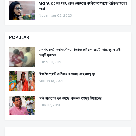
Mahua: কার সঙ্গে, কোন হোটেলে! ব্যক্তিগত প্রশ্নে বৈঠক ছাড়লেন
মহুয়া
November 02, 2023
POPULAR
হাসপাতালেই অবাধ যৌনতা, ভিডিও ভাইরাল হতেই আত্মহত্যার চেষ্টা
ডেপুটি সুপারের
June 30, 2020
বিজেপির প্রার্থী তালিকায় একগুচ্ছ সংখ্যালখু মুখ
March 18, 2021
দলই হারানোর ছক কষছে, বক্তব্য তৃণমূল বিধায়কের
July 07, 2020