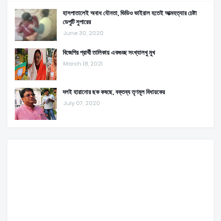
হাসপাতালেই অবাধ যৌনতা, ভিডিও ভাইরাল হতেই আত্মহত্যার চেষ্টা
ডেপুটি সুপারের
June 30, 2020
বিজেপির প্রার্থী তালিকায় একগুচ্ছ সংখ্যালখু মুখ
March 18, 2021
দলই হারানোর ছক কষছে, বক্তব্য তৃণমূল বিধায়কের
July 07, 2020