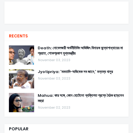
RECENTS
Death: নোবেলজয়ী অর্থনীতিবিদ অভিজিৎ বিনায়ক বন্দ্যোপাধ্যায়ের মা
প্রয়াত, শোকপ্রকাশ মুখ্যমন্ত্রীর
November 03, 2023
Jyotipriya: 'মমতাদি-অভিষেক সব জানে,' মন্তব্য বালুর
November 03, 2023
Mahua: কার সঙ্গে, কোন হোটেলে! ব্যক্তিগত প্রশ্নে বৈঠক ছাড়লেন
মহুয়া
November 02, 2023
POPULAR