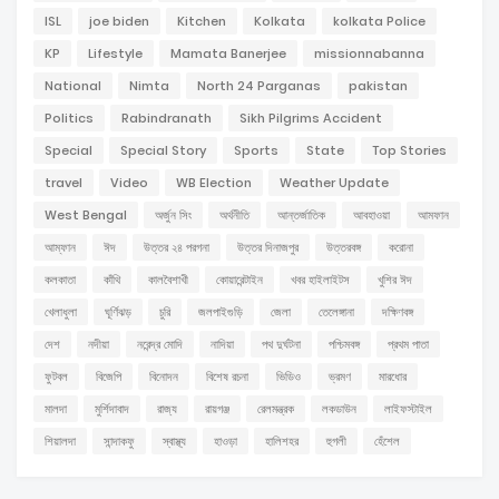
ISL
joe biden
Kitchen
Kolkata
kolkata Police
KP
Lifestyle
Mamata Banerjee
missionnabanna
National
Nimta
North 24 Parganas
pakistan
Politics
Rabindranath
Sikh Pilgrims Accident
Special
Special Story
Sports
State
Top Stories
travel
Video
WB Election
Weather Update
West Bengal
অর্জুন সিং
অর্থনীতি
আন্তর্জাতিক
আবহাওয়া
আমফান
আম্ফান
ঈদ
উত্তর ২৪ পরগনা
উত্তর দিনাজপুর
উত্তরবঙ্গ
করোনা
কলকাতা
কাঁথি
কালবৈশাখী
কোয়ারেন্টাইন
খবর হাইলাইটস
খুশির ঈদ
খেলাধুলা
ঘূর্ণিঝড়
চুরি
জলপাইগুড়ি
জেলা
তেলেঙ্গানা
দক্ষিণবঙ্গ
দেশ
নদীয়া
নরেন্দ্র মোদি
নাদিয়া
পথ দুর্ঘটনা
পশ্চিমবঙ্গ
প্রথম পাতা
ফুটবল
বিজেপি
বিনোদন
বিশেষ রচনা
ভিডিও
ভ্রমণ
মারধোর
মালদা
মুর্শিদাবাদ
রাজ্য
রায়গঞ্জ
রেলমন্ত্রক
লকডাউন
লাইফস্টাইল
শিয়ালদা
সান্দাকফু
স্বাস্থ্য
হাওড়া
হালিশহর
হুগলী
হেঁশেল