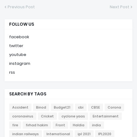
Previous Post
Next Post
FOLLOW US
facebook
twitter
youtube
instagram
rss
SEARCH BY TAGS
Accident
Binod
Budget21
cbi
CBSE
Corona
coronavirus
Cricket
cyclone yaas
Entertainment
fire
firhad hakim
Front
Haldia
india
indian railways
International
ipl 2021
IPL2020