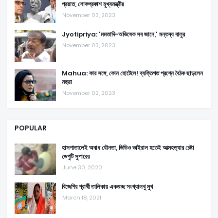
প্রয়াত, শোকপ্রকাশ মুখ্যমন্ত্রীর
November 03, 2023
Jyotipriya: 'মমতাদি-অভিষেক সব জানে,' মন্তব্য বালুর
November 03, 2023
Mahua: কার সঙ্গে, কোন হোটেলে! ব্যক্তিগত প্রশ্নে বৈঠক ছাড়লেন
মহুয়া
November 02, 2023
POPULAR
হাসপাতালেই অবাধ যৌনতা, ভিডিও ভাইরাল হতেই আত্মহত্যার চেষ্টা
ডেপুটি সুপারের
June 30, 2020
বিজেপির প্রার্থী তালিকায় একগুচ্ছ সংখ্যালখু মুখ
March 18, 2021