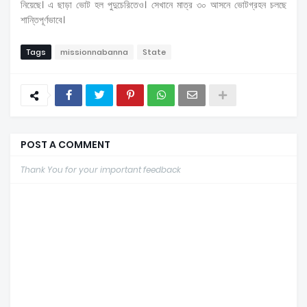
নিয়েছে। এ ছাড়া ভোট হল পুদুচেরিতেও। সেখানে মাত্র ৩০ আসনে ভোটগ্রহন চলছে
শান্তিপূর্ণভাবে।
Tags
missionnabanna
State
POST A COMMENT
Thank You for your important feedback