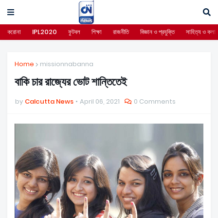
করোনা
IPL2020
ফুটবল
শিক্ষা
রাজনীতি
বিজ্ঞান ও প্রযুক্তি
সাহিত্য ও কলা
Home
missionnabanna
বাকি চার রাজ্যের ভোট শান্তিতেই
by
Calcutta News
April 06, 2021
0 Comments