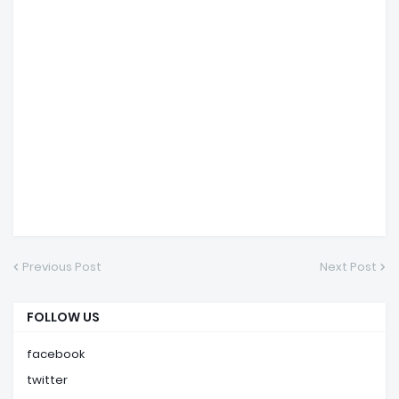
Previous Post
Next Post
FOLLOW US
facebook
twitter