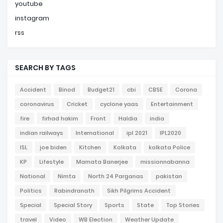
youtube
instagram
rss
SEARCH BY TAGS
Accident
Binod
Budget21
cbi
CBSE
Corona
coronavirus
Cricket
cyclone yaas
Entertainment
fire
firhad hakim
Front
Haldia
india
indian railways
International
ipl 2021
IPL2020
ISL
joe biden
Kitchen
Kolkata
kolkata Police
KP
Lifestyle
Mamata Banerjee
missionnabanna
National
Nimta
North 24 Parganas
pakistan
Politics
Rabindranath
Sikh Pilgrims Accident
Special
Special Story
Sports
State
Top Stories
travel
Video
WB Election
Weather Update