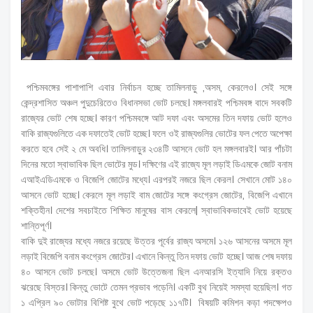
পশ্চিমবঙ্গের পাশাপাশি এবার নির্বাচন হচ্ছে তামিলনাড়ু ,অসম, কেরলেও। সেই সঙ্গে
কেন্দ্রশাসিত অঞ্চল পুদুচেরিতেও বিধানসভা ভোট চলছে। মঙ্গলবারই পশ্চিমবঙ্গ বাদে সবকটি
রাজ্যের ভোট শেষ হচ্ছে। কারণ পশ্চিমবঙ্গে আট দফা এবং অসমের তিন দফায় ভোট হলেও
বাকি রাজ্যগুলিতে এক দফাতেই ভোট হচ্ছে। ফলে ওই রাজ্যগুলির ভোটের ফল পেতে অপেক্ষা
করতে হবে সেই ২ মে অবধি। তামিলনাড়ুর ২৩৪টি আসনে ভোট হল মঙ্গলবারই। আর পাঁচটা
দিনের মতো স্বাভাবিক ছিল ভোটের মুড। দক্ষিণের এই রাজ্যে মূল লড়াই ডিএমকে জোট বনাম
এআইএডিএমকে ও বিজেপি জোটের মধ্যে। এরপরই নজরে ছিল কেরল। সেখানে মোট ১৪০
আসনে ভোট হচ্ছে। কেরলে মূল লড়াই বাম জোটের সঙ্গে কংগ্রেস জোটের, বিজেপি এখানে
শক্তিহীন। দেশের সবচাইতে শিক্ষিত মানুষের বাস কেরলে| স্বাভাবিকভাবেই ভোট হয়েছে
শান্তিপূর্ণ।
বাকি দুই রাজ্যের মধ্যে নজরে রয়েছে উত্তর পূর্বের রাজ্য অসমে। ১২৬ আসনের অসমে মূল
লড়াই বিজেপি বনাম কংগ্রেস জোটের। এখানে কিন্তু তিন দফায় ভোট হচ্ছে। আজ শেষ দফায়
৪০ আসনে ভোট চলছে। অসমে ভোট উত্তেজনা ছিল এনআরসি ইত্যাদি নিয়ে রক্তও
ঝরেছে বিস্তর। কিন্তু ভোটে তেমন প্রভাব পড়েনি। একটি বুথ নিয়েই সমস্যা হয়েছিল। গত
১ এপ্রিল ৯০ ভোটার বিশিষ্ট বুথে ভোট পড়েছে ১১৭টি। বিষয়টি কমিশন কড়া পদক্ষেপও