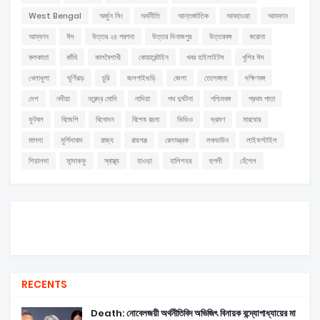
West Bengal
অর্জুন সিং
অর্থনীতি
আন্তর্জাতিক
আবহাওয়া
আমফান
আম্ফান
ঈদ
উত্তর ২৪ পরগনা
উত্তর দিনাজপুর
উত্তরবঙ্গ
করোনা
কলকাতা
কাঁথি
কালবৈশাখী
কোয়ারেন্টাইন
খবর হাইলাইটস
খুশির ঈদ
খেলাধুলা
ঘূর্ণিঝড়
চুরি
জলপাইগুড়ি
জেলা
তেলেঙ্গানা
দক্ষিণবঙ্গ
দেশ
নদীয়া
নরেন্দ্র মোদি
নাদিয়া
পথ দুর্ঘটনা
পশ্চিমবঙ্গ
প্রথম পাতা
ফুটবল
বিজেপি
বিনোদন
বিশেষ রচনা
ভিডিও
ভ্রমণ
মারধোর
মালদা
মুর্শিদাবাদ
রাজ্য
রায়গঞ্জ
রেলমন্ত্রক
লকডাউন
লাইফস্টাইল
শিয়ালদা
সান্দাকফু
স্বাস্থ্য
হাওড়া
হালিশহর
হুগলী
হেঁশেল
RECENTS
Death: নোবেলজয়ী অর্থনীতিবিদ অভিজিৎ বিনায়ক বন্দ্যোপাধ্যায়ের মা