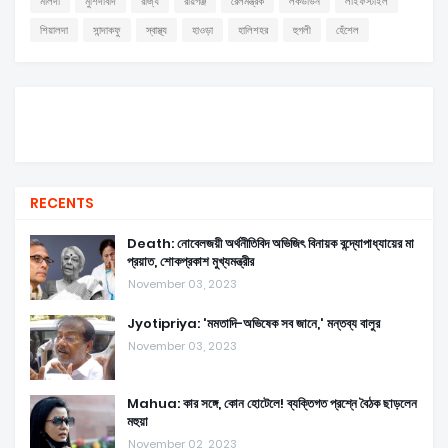
মালদা
মুর্শিদাবাদ
রাজ্য
রায়গঞ্জ
রেলমন্ত্রক
লকডাউন
লাইফস্টাইল
শিয়ালদা
সান্দাকফু
স্বাস্থ্য
হাওড়া
হালিশহর
হুগলী
হেঁশেল
RECENTS
Death: নোবেলজয়ী অর্থনীতিবিদ অভিজিৎ বিনায়ক বন্দ্যোপাধ্যায়ের মা
প্রয়াত, শোকপ্রকাশ মুখ্যমন্ত্রীর
November 03, 2023
Jyotipriya: 'মমতাদি-অভিষেক সব জানে,' মন্তব্য বালুর
November 03, 2023
Mahua: কার সঙ্গে, কোন হোটেলে! ব্যক্তিগত প্রশ্নে বৈঠক ছাড়লেন
মহুয়া
November 02, 2023