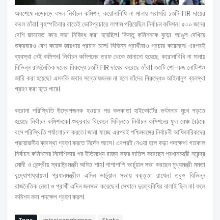
অবশেষে নড়েচড়ে বসল নির্বাচন কমিশন, করোনাবিধি না মানায় সরাসরি ১৩টি FIR দায়ের
করল তাঁরা। বৃহস্পতিবার রাতেই ভোটপ্রচারে লাগাম পরিয়েছিল নির্বাচন কমিশন। ৫০০ জনের
বেশি জমায়েত করে সভা নিষিদ্ধ করা হয়েছিল। কিন্তু কমিশনকে বুড়ো আঙুল দেখিয়ে
শুক্রবারও বেশ কয়েক জায়গায় প্রচার চলে। বিভিন্ন প্রার্থীরাও প্রচার করেছেন। এরপরই
ব্যবস্থা নেই কমিশন। নির্বাচন কমিশনের তরফ থেকে জানানো হয়েছে, করোনাবিধি না মানায়
বিভিন্ন রাজনৈতিক দলের বিরুদ্ধে ১৩টি FIR দায়ের করেছে তাঁরা। ৩৩টি শো-কজ নোটিশও
জারি করা হয়েছে। এমনকি জবাব সন্তোষজনক না হলে তাঁদের বিরুদ্ধেও আইনানুগ ব্যবস্থা
গ্রহণ করা হতে পারে।
করোনা পরিস্থিতি উদ্বেগজনক হওয়ার পর কলকাতা হাইকোর্টের ভর্ৎসনার মুখে পড়তে
হয়েছে নির্বাচন কমিশনকে। শুক্রবার বিকেলে দিল্লিতে নির্বাচন কমিশনের ফুল বেঞ্চ বৈঠকে
বসে পরিস্থিতি পর্যালোচনা করতে। জানা যাচ্ছে এরপরই পশ্চিমবঙ্গের নির্বাচনী আধিকারিকদের
প্রয়োজনীয় ব্যবস্থা গ্রহণ করতে নির্দেশ আসে। এরপরই নেওয়া হলে কড়া পদক্ষেপ। গতকাল
নির্বাচন কমিশনের নির্দেশিকার পর ইতিমধ্যে রাজ্য সফর বাতিল করেছেন প্রধানমন্ত্রী নরেন্দ্র
মোদী ও কেন্দ্রীয় স্বরাষ্ট্রমন্ত্রী অমিত শাহ। পাশাপাশি ভার্চুয়াল সভা করছেন মুখ্যমন্ত্রী মমতা
বন্দ্যোপাধ্যায়ও। প্রধানমন্ত্রীও এদিন ভার্চুয়াল সভায় বক্তৃতা রাখেন। তবুও বিভিন্ন
রাজনৈতিক নেতা ও প্রার্থী এদিন জনসভা করেছেন। সেখানে দুরত্ববিধির বালাই ছিল না। ফলে
কমিশন করা পদক্ষেপ গ্রহণ করল।
Tags
missionnabanna
State