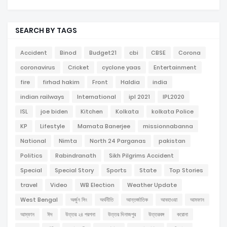
SEARCH BY TAGS
Accident
Binod
Budget21
cbi
CBSE
Corona
coronavirus
Cricket
cyclone yaas
Entertainment
fire
firhad hakim
Front
Haldia
india
indian railways
International
ipl 2021
IPL2020
ISL
joe biden
Kitchen
Kolkata
kolkata Police
KP
Lifestyle
Mamata Banerjee
missionnabanna
National
Nimta
North 24 Parganas
pakistan
Politics
Rabindranath
Sikh Pilgrims Accident
Special
Special Story
Sports
State
Top Stories
travel
Video
WB Election
Weather Update
West Bengal
অর্জুন সিং
অর্থনীতি
আন্তর্জাতিক
আবহাওয়া
আমফান
আম্ফান
ঈদ
উত্তর ২৪ পরগনা
উত্তর দিনাজপুর
উত্তরবঙ্গ
করোনা