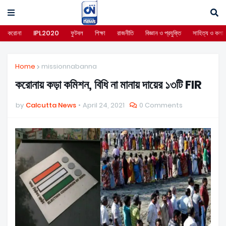
করোনা
IPL2020
ফুটবল
শিক্ষা
রাজনীতি
বিজ্ঞান ও প্রযুক্তি
সাহিত্য ও কলা
Home
missionnabanna
করোনায় কড়া কমিশন, বিধি না মানায় দায়ের ১৩টি FIR
by
Calcutta News
April 24, 2021
0 Comments