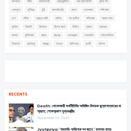
কলকাতা
কাঁথি
কালবৈশাখী
কোয়ারেন্টাইন
খবর হাইলাইটস
খুশির ঈদ
খেলাধুলা
ঘূর্ণিঝড়
চুরি
জলপাইগুড়ি
জেলা
তেলেঙ্গানা
দক্ষিণবঙ্গ
দেশ
নদীয়া
নরেন্দ্র মোদি
নাদিয়া
পথ দুর্ঘটনা
পশ্চিমবঙ্গ
প্রথম পাতা
ফুটবল
বিজেপি
বিনোদন
বিশেষ রচনা
ভিডিও
ভ্রমণ
মারধোর
মালদা
মুর্শিদাবাদ
রাজ্য
রায়গঞ্জ
রেলমন্ত্রক
লকডাউন
লাইফস্টাইল
শিয়ালদা
সান্দাকফু
স্বাস্থ্য
হাওড়া
হালিশহর
হুগলী
হেঁশেল
RECENTS
Death: নোবেলজয়ী অর্থনীতিবিদ অভিজিৎ বিনায়ক বন্দ্যোপাধ্যায়ের মা
প্রয়াত, শোকপ্রকাশ মুখ্যমন্ত্রীর
November 03, 2023
Jyotipriya: 'মমতাদি-অভিষেক সব জানে,' মন্তব্য বালুর