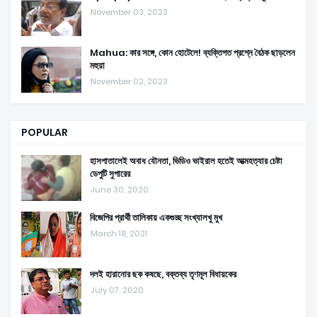
November 03, 2023
Mahua: কার সঙ্গে, কোন হোটেলে! ব্যক্তিগত প্রশ্নে বৈঠক ছাড়লেন
মহুয়া
November 02, 2023
POPULAR
হাসপাতালেই অবাধ যৌনতা, ভিডিও ভাইরাল হতেই আত্মহত্যার চেষ্টা
ডেপুটি সুপারের
June 30, 2020
বিজেপির প্রার্থী তালিকায় একগুচ্ছ সংখ্যালখু মুখ
March 18, 2021
দলই হারানোর ছক কষছে, বক্তব্য তৃণমূল বিধায়কের
July 07, 2020