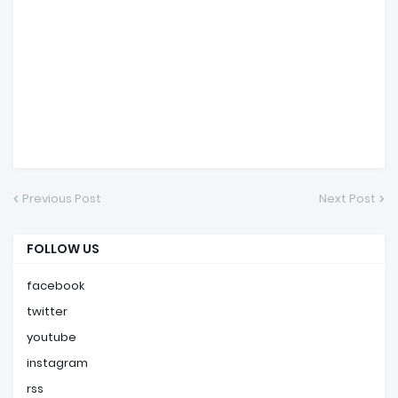
Previous Post
Next Post
FOLLOW US
facebook
twitter
youtube
instagram
rss