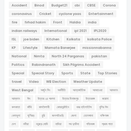
Accident
Binod
Budget21
cbi
CBSE
Corona
coronavirus
Cricket
cyclone yaas
Entertainment
fire
firhad hakim
Front
Haldia
india
indian railways
International
ipl 2021
IPL2020
ISL
joe biden
Kitchen
Kolkata
kolkata Police
KP
Lifestyle
Mamata Banerjee
missionnabanna
National
Nimta
North 24 Parganas
pakistan
Politics
Rabindranath
Sikh Pilgrims Accident
Special
Special Story
Sports
State
Top Stories
travel
Video
WB Election
Weather Update
West Bengal
অর্জুন সিং
অর্থনীতি
আন্তর্জাতিক
আবহাওয়া
আমফান
আম্ফান
ঈদ
উত্তর ২৪ পরগনা
উত্তর দিনাজপুর
উত্তরবঙ্গ
করোনা
কলকাতা
কাঁথি
কালবৈশাখী
কোয়ারেন্টাইন
খবর হাইলাইটস
খুশির ঈদ
খেলাধুলা
ঘূর্ণিঝড়
চুরি
জলপাইগুড়ি
জেলা
তেলেঙ্গানা
দক্ষিণবঙ্গ
দেশ
নদীয়া
নরেন্দ্র মোদি
নাদিয়া
পথ দুর্ঘটনা
পশ্চিমবঙ্গ
প্রথম পাতা