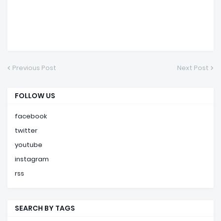
Previous Post
Next Post
FOLLOW US
facebook
twitter
youtube
instagram
rss
SEARCH BY TAGS