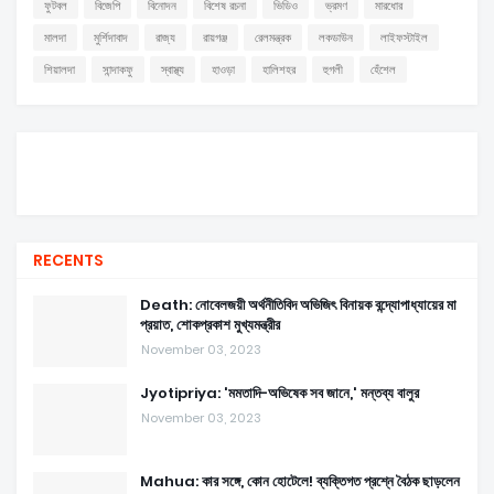
ফুটবল
বিজেপি
বিনোদন
বিশেষ রচনা
ভিডিও
ভ্রমণ
মারধোর
মালদা
মুর্শিদাবাদ
রাজ্য
রায়গঞ্জ
রেলমন্ত্রক
লকডাউন
লাইফস্টাইল
শিয়ালদা
সান্দাকফু
স্বাস্থ্য
হাওড়া
হালিশহর
হুগলী
হেঁশেল
RECENTS
Death: নোবেলজয়ী অর্থনীতিবিদ অভিজিৎ বিনায়ক বন্দ্যোপাধ্যায়ের মা
প্রয়াত, শোকপ্রকাশ মুখ্যমন্ত্রীর
November 03, 2023
Jyotipriya: 'মমতাদি-অভিষেক সব জানে,' মন্তব্য বালুর
November 03, 2023
Mahua: কার সঙ্গে, কোন হোটেলে! ব্যক্তিগত প্রশ্নে বৈঠক ছাড়লেন