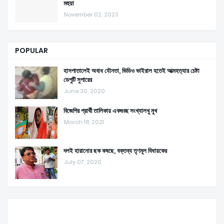
মহুয়া
November 02, 2023
POPULAR
হাসপাতালেই অবাধ যৌনতা, ভিডিও ভাইরাল হতেই আত্মহত্যার চেষ্টা
ডেপুটি সুপারের
June 30, 2020
বিজেপির প্রার্থী তালিকায় একগুচ্ছ সংখ্যালখু মুখ
March 18, 2021
দলই হারানোর ছক কষছে, বক্তব্য তৃণমূল বিধায়কের
July 07, 2020