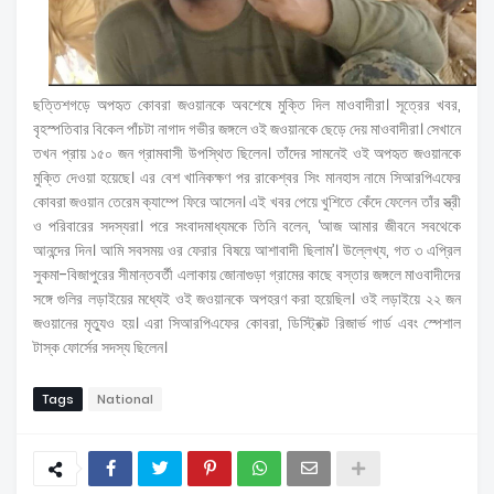
ছত্তিশগড়ে অপহৃত কোবরা জওয়ানকে অবশেষে মুক্তি দিল মাওবাদীরা। সূত্রের খবর,
বৃহস্পতিবার বিকেল পাঁচটা নাগাদ গভীর জঙ্গলে ওই জওয়ানকে ছেড়ে দেয় মাওবাদীরা। সেখানে
তখন প্রায় ১৫০ জন গ্রামবাসী উপস্থিত ছিলেন। তাঁদের সামনেই ওই অপহৃত জওয়ানকে
মুক্তি দেওয়া হয়েছে। এর বেশ খানিকক্ষণ পর রাকেশ্বর সিং মানহাস নামে সিআরপিএফের
কোবরা জওয়ান তেরেম ক্যাম্পে ফিরে আসেন। এই খবর পেয়ে খুশিতে কেঁদে ফেলেন তাঁর স্ত্রী
ও পরিবারের সদস্যরা। পরে সংবাদমাধ্যমকে তিনি বলেন, ‘আজ আমার জীবনে সবথেকে
আনন্দের দিন। আমি সবসময় ওর ফেরার বিষয়ে আশাবাদী ছিলাম’। উল্লেখ্য, গত ৩ এপ্রিল
সুকমা-বিজাপুরের সীমান্তবর্তী এলাকায় জোনাগুড়া গ্রামের কাছে বস্তার জঙ্গলে মাওবাদীদের
সঙ্গে গুলির লড়াইয়ের মধ্যেই ওই জওয়ানকে অপহরণ করা হয়েছিল। ওই লড়াইয়ে ২২ জন
জওয়ানের মৃত্যুও হয়। এরা সিআরপিএফের কোবরা, ডিস্ট্রিক্ট রিজার্ভ গার্ড এবং স্পেশাল
টাস্ক ফোর্সের সদস্য ছিলেন।
Tags
National