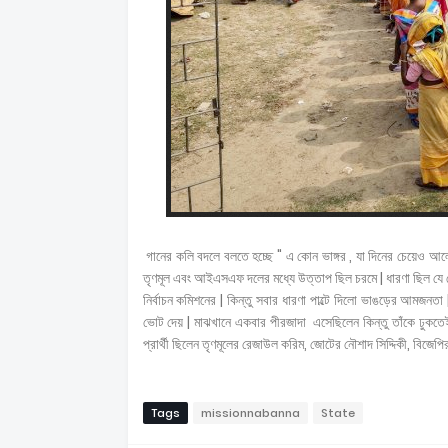
গানের কলি বদলে বলতে হচ্ছে " এ কোন ভাঙ্গর , যা দিনের চেয়েও আলোকময়
তৃণমূল এবং আইএসএফ দলের মধ্যে উত্তাপ ছিল চরমে | ধারণা ছিল যে ভো
নির্বাচন কমিশনের | কিন্তু সবার ধারণা পাল্টে দিলো ভাঙড়ের আমজনতা
ভোট দেয় | মাঝখানে একবার পীরজাদা এসেছিলেন কিন্তু তাঁকে ঢুকতে
প্রার্থী ছিলেন তৃণমূলের রেজাউল করিম, জোটের নৌশাদ সিদ্দিকী, বিজেপ
Tags
missionnabanna
State