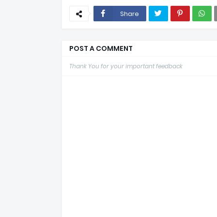
Share
POST A COMMENT
Thank You for your important feedback