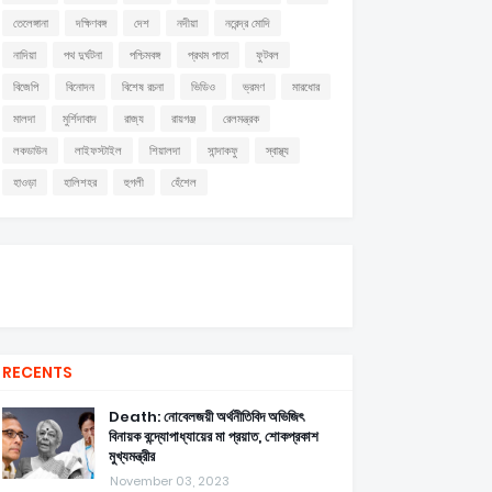
তেলেঙ্গানা
দক্ষিণবঙ্গ
দেশ
নদীয়া
নরেন্দ্র মোদি
নাদিয়া
পথ দুর্ঘটনা
পশ্চিমবঙ্গ
প্রথম পাতা
ফুটবল
বিজেপি
বিনোদন
বিশেষ রচনা
ভিডিও
ভ্রমণ
মারধোর
মালদা
মুর্শিদাবাদ
রাজ্য
রায়গঞ্জ
রেলমন্ত্রক
লকডাউন
লাইফস্টাইল
শিয়ালদা
সান্দাকফু
স্বাস্থ্য
হাওড়া
হালিশহর
হুগলী
হেঁশেল
RECENTS
Death: নোবেলজয়ী অর্থনীতিবিদ অভিজিৎ
বিনায়ক বন্দ্যোপাধ্যায়ের মা প্রয়াত, শোকপ্রকাশ
মুখ্যমন্ত্রীর
November 03, 2023