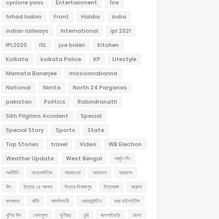
cyclone yaas
Entertainment
fire
firhad hakim
Front
Haldia
india
indian railways
International
ipl 2021
IPL2020
ISL
joe biden
Kitchen
Kolkata
kolkata Police
KP
Lifestyle
Mamata Banerjee
missionnabanna
National
Nimta
North 24 Parganas
pakistan
Politics
Rabindranath
Sikh Pilgrims Accident
Special
Special Story
Sports
State
Top Stories
travel
Video
WB Election
Weather Update
West Bengal
অর্জুন সিং
অর্থনীতি
আন্তর্জাতিক
আবহাওয়া
আমফান
আম্ফান
ঈদ
উত্তর ২৪ পরগনা
উত্তর দিনাজপুর
উত্তরবঙ্গ
করোনা
কলকাতা
কাঁথি
কালবৈশাখী
কোয়ারেন্টাইন
খবর হাইলাইটস
খুশির ঈদ
খেলাধুলা
ঘূর্ণিঝড়
চুরি
জলপাইগুড়ি
জেলা