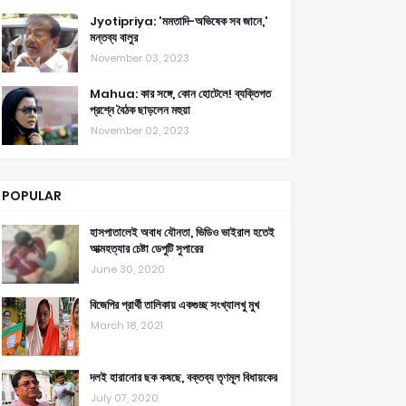
Jyotipriya: 'মমতাদি-অভিষেক সব জানে,'
মন্তব্য বালুর
November 03, 2023
Mahua: কার সঙ্গে, কোন হোটেলে! ব্যক্তিগত
প্রশ্নে বৈঠক ছাড়লেন মহুয়া
November 02, 2023
POPULAR
হাসপাতালেই অবাধ যৌনতা, ভিডিও ভাইরাল হতেই
আত্মহত্যার চেষ্টা ডেপুটি সুপারের
June 30, 2020
বিজেপির প্রার্থী তালিকায় একগুচ্ছ সংখ্যালখু মুখ
March 18, 2021
দলই হারানোর ছক কষছে, বক্তব্য তৃণমূল বিধায়কের
July 07, 2020