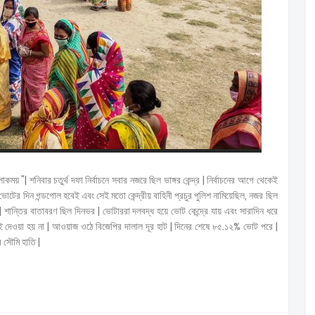
 "| শনিবার চতুর্থ দফা নির্বাচনে সবার নজরে ছিল ভাঙ্গর কেন্দ্র | নির্বাচনের আগে থেকেই
টের দিন গন্ডগোল হবেই এবং সেই মতো কেন্দ্রীয় বাহিনী প্রচুর পুলিশ নামিয়েছিল, নজর ছিল
 | শান্তির বাতাবরণ ছিল দিনভর | ভোটাররা দলবদ্ধ হয়ে ভোট কেন্দ্রে যায় এবং সারাদিন ধরে
ই দেওয়া হয় না | আওয়াজ ওঠে বিজেপির দালাল দূর হাট | দিনের শেষে ৮৫.১২% ভোট পরে |
ির সৌমি হাতি |