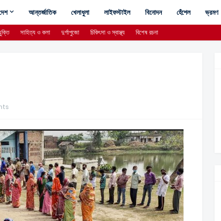
দেশ
আন্তর্জাতিক
খেলাধুলা
লাইফস্টাইল
বিনোদন
হেঁশেল
ভ্রমণ
ুক্তি
সাহিত্য ও কলা
দুর্গাপুজো
চিকিৎসা ও স্বাস্থ্য
বিশেষ রচনা
nts