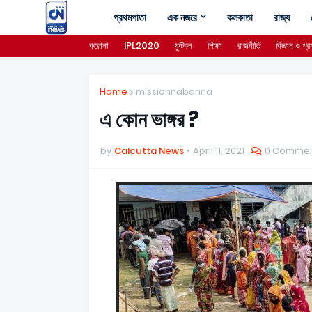
প্রথমপাতা
এক নজরে
কলকাতা
রাজ্য
করোনা
IPL2020
ফুটবল
শিক্ষা
রাজনীতি
বিজ্ঞান ও প্রয
Home
missionnabanna
এ কোন ভাঙ্গর ?
by
Calcutta News
April 11, 2021
0 Comme