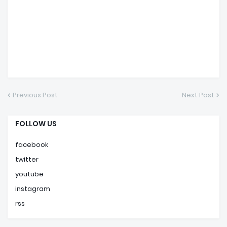
Previous Post
Next Post
FOLLOW US
facebook
twitter
youtube
instagram
rss