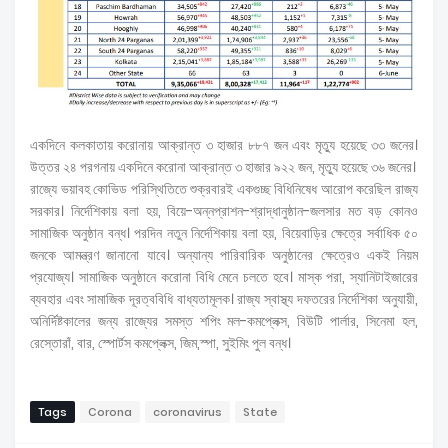
একদিনে কলকাতায় করোনায় আক্রান্ত ৩ হাজার ৮৮৭ জন এবং মৃত্যু হয়েছে ৩৩ জনের।
উত্তর ২৪ পরগনায় একদিনে করোনা আক্রান্ত ৩ হাজার ৯২২ জন, মৃত্যু হয়েছে ৩৬ জনের।
রাজ্যে ভয়াবহ কোভিড পরিস্থিতিতে শুক্রবারই একগুচ্ছ বিধিনিষেধ আরোপ করেছিল রাজ্য
সরকার। নির্দেশিকায় বলা হয়, বিয়ে-অন্নপ্রাশন-শ্রাদ্ধানুষ্ঠান-জলসার মত বড় কোনও
সামাজিক অনুষ্ঠান বন্ধ। পরদিন নতুন নির্দেশিকায় বলা হয়, বিয়েবাড়ির ক্ষেত্রে সর্বাধিক ৫০
জনকে আমন্ত্রণ জানানো যাবে। অন্যান্য পারিবারিক অনুষ্ঠানের ক্ষেত্রেও একই নিয়ম
প্রযোজ্য। সামাজিক অনুষ্ঠানে করোনা বিধি মেনে চলতে হবে। মাস্ক পরা, স্যানিটাইজারের
ব্যবহার এবং সামাজিক দূরত্ববিধি বাধ্যতামূলক। রাজ্য স্বাস্থ্য দফতরের নির্দেশিকা অনুযায়ী,
অনির্দিষ্টকালের জন্য রাজ্যের সমস্ত শপিং মল-কমপ্লেক্স, বিউটি পার্লার, সিনেমা হল,
রেস্তোরাঁ, বার, স্পোর্টস কমপ্লেক্স, জিম,স্পা, সুইমিং পুল বন্ধ।
Tags
Corona
coronavirus
State