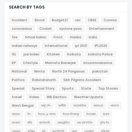
SEARCH BY TAGS
Accident
Binod
Budget21
cbi
CBSE
Corona
coronavirus
Cricket
cyclone yaas
Entertainment
fire
firhad hakim
Front
Haldia
india
indian railways
International
ipl 2021
IPL2020
ISL
joe biden
Kitchen
Kolkata
kolkata Police
KP
Lifestyle
Mamata Banerjee
missionnabanna
National
Nimta
North 24 Parganas
pakistan
Politics
Rabindranath
Sikh Pilgrims Accident
Special
Special Story
Sports
State
Top Stories
travel
Video
WB Election
Weather Update
West Bengal
অর্জুন সিং
অর্থনীতি
আন্তর্জাতিক
আবহাওয়া
আমফান
আম্ফান
ঈদ
উত্তর ২৪ পরগনা
উত্তর দিনাজপুর
উত্তরবঙ্গ
করোনা
কলকাতা
কাঁথি
কালবৈশাখী
কোয়ারেন্টাইন
খবর হাইলাইটস
খুশির ঈদ
খেলাধুলা
ঘূর্ণিঝড়
চুরি
জলপাইগুড়ি
জেলা
তেলেঙ্গানা
দক্ষিণবঙ্গ