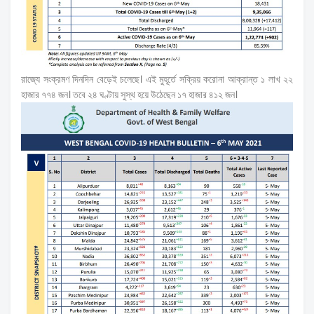
রাজ্যে সংক্রমণ দিনদিন বেড়েই চলেছে। এই মুহূর্তে সক্রিয় করোনা আক্রান্ত ১ লাখ ২২
হাজার ৭৭৪ জন। তবে ২৪ ঘণ্টায় সুস্থ হয়ে উঠেছেন ১৭ হাজার ৪১২ জন।