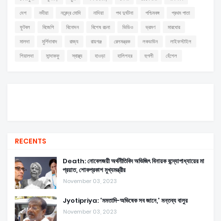
দেশ
নদীয়া
নরেন্দ্র মোদি
নাদিয়া
পথ দুর্ঘটনা
পশ্চিমবঙ্গ
প্রথম পাতা
ফুটবল
বিজেপি
বিনোদন
বিশেষ রচনা
ভিডিও
ভ্রমণ
মারধোর
মালদা
মুর্শিদাবাদ
রাজ্য
রায়গঞ্জ
রেলমন্ত্রক
লকডাউন
লাইফস্টাইল
শিয়ালদা
সান্দাকফু
স্বাস্থ্য
হাওড়া
হালিশহর
হুগলী
হেঁশেল
RECENTS
Death: নোবেলজয়ী অর্থনীতিবিদ অভিজিৎ বিনায়ক বন্দ্যোপাধ্যায়ের মা
প্রয়াত, শোকপ্রকাশ মুখ্যমন্ত্রীর
November 03, 2023
Jyotipriya: 'মমতাদি-অভিষেক সব জানে,' মন্তব্য বালুর
November 03, 2023