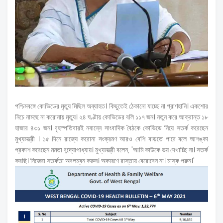
পশ্চিমবঙ্গে কোভিডের মৃত্যু মিছিল অব্যাহত। কিছুতেই ঠেকানো যাচ্ছে না প্রাণহানি। একশোর
নিচে নামছে না করোনায় মৃত্যু। ২৪ ঘণ্টায় কোভিডের বলি ১১৭ জন। নতুন করে আক্রান্ত ১৮
হাজার ৪৩১ জন। বৃহস্পতিবারই নবান্নে সাংবাদিক বৈঠকে কোভিডে নিয়ে সতর্ক করেছেন
মুখ্যমন্ত্রী । ১৫ দিনে রাজ্যে করোনা সংক্রমণ আরও বেশি বাড়তে পারে বলে আশঙ্কা
প্রকাশ করেছেন মমতা বন্দ্যোপাধ্যায়। মুখ্যমন্ত্রী বলেন, 'আমি কাউকে ভয় দেখাচ্ছি না। সতর্ক
করছি। নিজেরা সতর্কতা অবলম্বন করুন। অকারণে রাস্তায় বেরোবেন না। মাস্ক পরুন।'