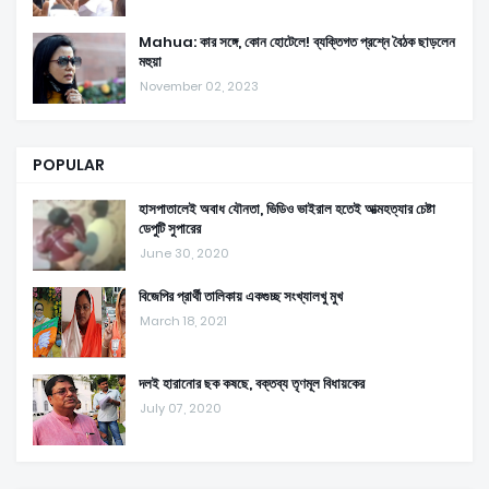
Mahua: কার সঙ্গে, কোন হোটেলে! ব্যক্তিগত প্রশ্নে বৈঠক ছাড়লেন
মহুয়া
November 02, 2023
POPULAR
হাসপাতালেই অবাধ যৌনতা, ভিডিও ভাইরাল হতেই আত্মহত্যার চেষ্টা
ডেপুটি সুপারের
June 30, 2020
বিজেপির প্রার্থী তালিকায় একগুচ্ছ সংখ্যালখু মুখ
March 18, 2021
দলই হারানোর ছক কষছে, বক্তব্য তৃণমূল বিধায়কের
July 07, 2020