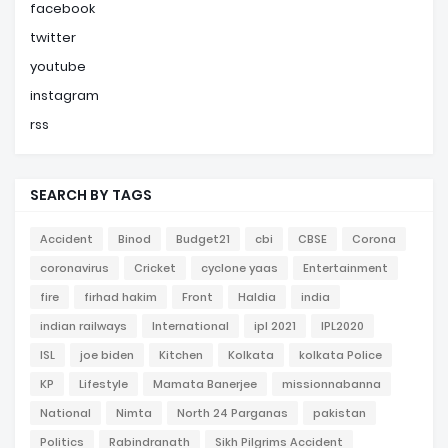
facebook
twitter
youtube
instagram
rss
SEARCH BY TAGS
Accident
Binod
Budget21
cbi
CBSE
Corona
coronavirus
Cricket
cyclone yaas
Entertainment
fire
firhad hakim
Front
Haldia
india
indian railways
International
ipl 2021
IPL2020
ISL
joe biden
Kitchen
Kolkata
kolkata Police
KP
Lifestyle
Mamata Banerjee
missionnabanna
National
Nimta
North 24 Parganas
pakistan
Politics
Rabindranath
Sikh Pilgrims Accident