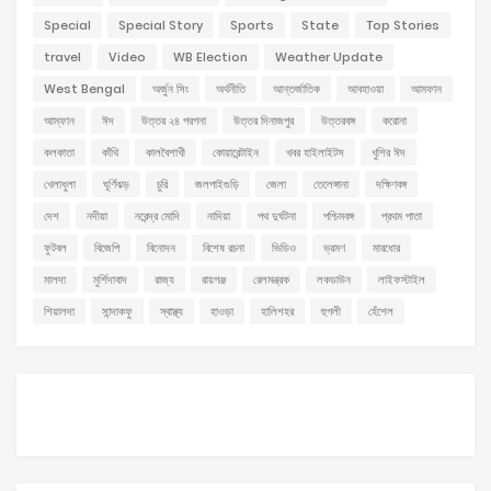
Special
Special Story
Sports
State
Top Stories
travel
Video
WB Election
Weather Update
West Bengal
অর্জুন সিং
অর্থনীতি
আন্তর্জাতিক
আবহাওয়া
আমফান
আম্ফান
ঈদ
উত্তর ২৪ পরগনা
উত্তর দিনাজপুর
উত্তরবঙ্গ
করোনা
কলকাতা
কাঁথি
কালবৈশাখী
কোয়ারেন্টাইন
খবর হাইলাইটস
খুশির ঈদ
খেলাধুলা
ঘূর্ণিঝড়
চুরি
জলপাইগুড়ি
জেলা
তেলেঙ্গানা
দক্ষিণবঙ্গ
দেশ
নদীয়া
নরেন্দ্র মোদি
নাদিয়া
পথ দুর্ঘটনা
পশ্চিমবঙ্গ
প্রথম পাতা
ফুটবল
বিজেপি
বিনোদন
বিশেষ রচনা
ভিডিও
ভ্রমণ
মারধোর
মালদা
মুর্শিদাবাদ
রাজ্য
রায়গঞ্জ
রেলমন্ত্রক
লকডাউন
লাইফস্টাইল
শিয়ালদা
সান্দাকফু
স্বাস্থ্য
হাওড়া
হালিশহর
হুগলী
হেঁশেল