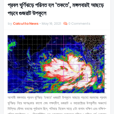
প্রবল ঘূর্ণিঝড়ে পরিনত হল ‘তকতে’, মঙ্গলবারই আছড়ে
পড়বে গুজরাট উপকূলে
by
Calcutta News
May 16, 2021
0 Comments
আগামী মঙ্গলবার প্রবল ঘূর্ণিঝড় ‘তকতে’ গুজরাট উপকূলে আছড়ে পড়বে। মরশুমের প্রথম
ঘূর্ণিঝড় নিয়ে আশঙ্কার কালো মেঘ লক্ষদ্বীপ, গুজরাট ও মহারাষ্ট্রের উপকূলীয় অঞ্চলে।
দিল্লির মৌসব ভবনের পূর্বাভাস ছিল, শনিবার বিকেল সাড়ে ৫টা নাগাদ দক্ষিণ এবং দক্ষিণ-