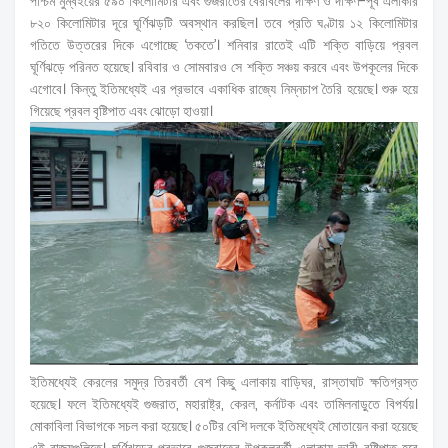
পশ্চিম মুম্বইয়ের ৫৯০ কিলোমিটার এবং গুজরাতের বেরাবলের দক্ষিণ ও দক্ষিণ-পূর্ব এলাকার
৮২০ কিলোমিটার দূরে ঘূর্ণিঝড়টি অবস্থান করছিল। তবে প্রতি ঘণ্টায় ১২ কিলোমিটার
গতিতে উত্তরের দিকে এগোচ্ছে ‘তকতে’। শনিবার রাতেই এটি শক্তি বাড়িয়ে প্রবল
ঘূর্ণিঝড়ে পরিনত হয়েছে। রবিবার ও সোমবারও সে শক্তি সঞ্চয় করবে এবং উপকূলের দিকে
এগোবে। কিন্তু ইতিমধ্যেই এর প্রভাবে একাধিক রাজ্যে নিম্নচাপ তৈরি হয়েছে। শুরু হয়ে
গিয়েছে প্রবল বৃষ্টিপাত এবং ঝোড়ো হাওয়া।
ইতিমধ্যেই কেরলের সমুদ্র তিরবর্তী বেশ কিছু এলাকায় বাড়িঘর, রাস্তাঘাট ক্ষতিগ্রস্ত
হয়েছে। ফলে ইতিমধ্যেই গুজরাত, মহারাষ্ট্র, কেরল, কর্নাটক এবং তামিলনাড়ুতে বিপর্যয়।
মোকাবিলা বিভাগকে সচল করা হয়েছে। ৫০টির বেশি দলকে ইতিমধ্যেই মোতায়েন করা হয়েছে