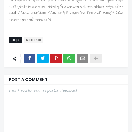
এই রাজ্যগুলিতে। ঘূর্ণিঝড়ের প্রভাবে গুজরাতের উপকূলবর্তী এলাকায় ভারী বৃষ্টিপাত হবে
বলেই পূর্ভাবাস দিয়েছে হাওয়া অফিস। ঘূর্ণিঝড় তকতে-র ওপর নজর রাখছেন দিল্লির মৌসম
ভবন। ঘূর্ণিঝড়ের মোকাবিলায় শনিবার সংশ্লিষ্ট রাজ্যগুলিকে নিয়ে একটি প্রস্তুতি বৈঠক
করেছেন প্রধানমন্ত্রী নরেন্দ্র মোদি।
Tags
National
POST A COMMENT
Thank You for your important feedback