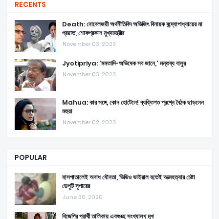
RECENTS
Death: নোবেলজয়ী অর্থনীতিবিদ অভিজিৎ বিনায়ক বন্দ্যোপাধ্যায়ের মা
প্রয়াত, শোকপ্রকাশ মুখ্যমন্ত্রীর
November 03, 2023
Jyotipriya: 'মমতাদি-অভিষেক সব জানে,' মন্তব্য বালুর
November 03, 2023
Mahua: কার সঙ্গে, কোন হোটেলে! ব্যক্তিগত প্রশ্নে বৈঠক ছাড়লেন
মহুয়া
November 02, 2023
POPULAR
হাসপাতালেই অবাধ যৌনতা, ভিডিও ভাইরাল হতেই আত্মহত্যার চেষ্টা
ডেপুটি সুপারের
June 30, 2020
বিজেপির প্রার্থী তালিকায় একগুচ্ছ সংখ্যালখু মুখ