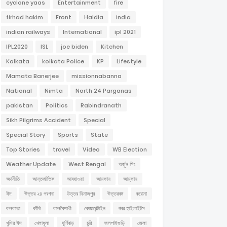
cyclone yaas
Entertainment
fire
firhad hakim
Front
Haldia
india
indian railways
International
ipl 2021
IPL2020
ISL
joe biden
Kitchen
Kolkata
kolkata Police
KP
Lifestyle
Mamata Banerjee
missionnabanna
National
Nimta
North 24 Parganas
pakistan
Politics
Rabindranath
Sikh Pilgrims Accident
Special
Special Story
Sports
State
Top Stories
travel
Video
WB Election
Weather Update
West Bengal
অর্জুন সিং
অর্থনীতি
আন্তর্জাতিক
আবহাওয়া
আমফান
আম্ফান
ঈদ
উত্তর ২৪ পরগনা
উত্তর দিনাজপুর
উত্তরবঙ্গ
করোনা
কলকাতা
কাঁথি
কালবৈশাখী
কোয়ারেন্টাইন
খবর হাইলাইটস
খুশির ঈদ
খেলাধুলা
ঘূর্ণিঝড়
চুরি
জলপাইগুড়ি
জেলা