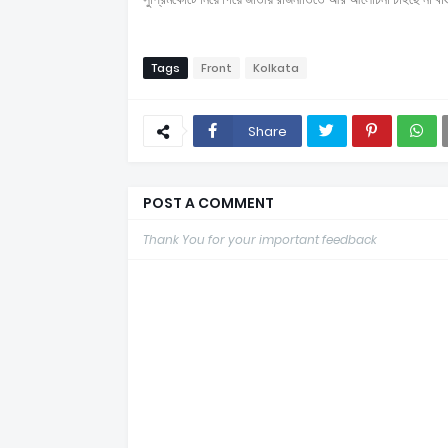
Tags
Front
Kolkata
Share
POST A COMMENT
Thank You for your important feedback