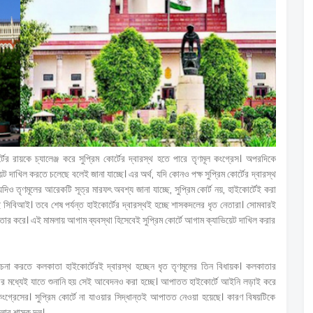
র রায়কে চ্যালেঞ্জ করে সুপ্রিম কোর্টের দ্বারস্থ হতে পারে তৃণমূল কংগ্রেস। অপরদিকে
দাখিল করতে চলেছে বলেই জানা যাচ্ছে। এর অর্থ, যদি কোনও পক্ষ সুপ্রিম কোর্টের দ্বারস্থ
িও তৃণমূলের আরেকটি সূত্র মারফৎ অবশ্য জানা যাচ্ছে, সুপ্রিম কোর্ট নয়, হাইকোর্টেই করা
িবিআই। তবে শেষ পর্যন্ত হাইকোর্টের দ্বারস্থই হচ্ছে শাসকদলের ধৃত নেতারা। সোমবারই
ফতার করে। এই মামলায় আগাম ব্যবস্থা হিসেবেই সুপ্রিম কোর্টে আগাম ক্যাভিয়েট দাখিল করার
বিবেচনা করতে কলকাতা হাইকোর্টেরই দ্বারস্থ হচ্ছেন ধৃত তৃণমূলের তিন বিধায়ক। কলকাতার
ের মধ্যেই যাতে শুনানি হয় সেই আবেদনও করা হচ্ছে। আপাতত হাইকোর্টে আইনি লড়াই করে
গ্রেসের। সুপ্রিম কোর্টে না যাওয়ার সিদ্ধান্তই আপাতত নেওয়া হয়েছে। কারণ বিষয়টিকে
াংলার শাসক দল।