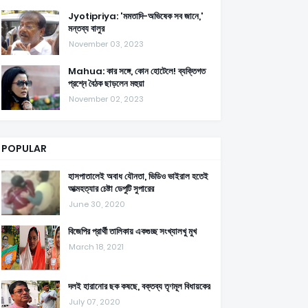
Jyotipriya: 'মমতাদি-অভিষেক সব জানে,'
মন্তব্য বালুর
November 03, 2023
Mahua: কার সঙ্গে, কোন হোটেলে! ব্যক্তিগত
প্রশ্নে বৈঠক ছাড়লেন মহুয়া
November 02, 2023
POPULAR
হাসপাতালেই অবাধ যৌনতা, ভিডিও ভাইরাল হতেই
আত্মহত্যার চেষ্টা ডেপুটি সুপারের
June 30, 2020
বিজেপির প্রার্থী তালিকায় একগুচ্ছ সংখ্যালখু মুখ
March 18, 2021
দলই হারানোর ছক কষছে, বক্তব্য তৃণমূল বিধায়কের
July 07, 2020