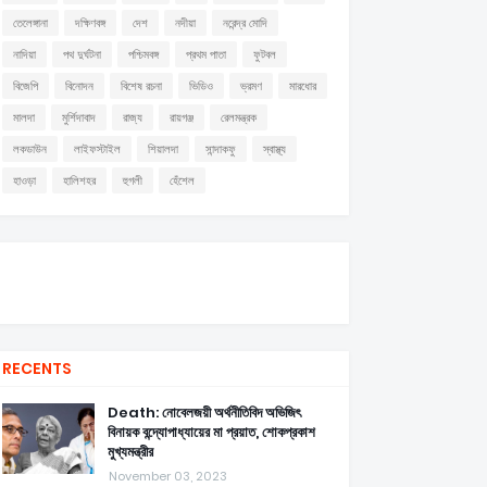
তেলেঙ্গানা
দক্ষিণবঙ্গ
দেশ
নদীয়া
নরেন্দ্র মোদি
নাদিয়া
পথ দুর্ঘটনা
পশ্চিমবঙ্গ
প্রথম পাতা
ফুটবল
বিজেপি
বিনোদন
বিশেষ রচনা
ভিডিও
ভ্রমণ
মারধোর
মালদা
মুর্শিদাবাদ
রাজ্য
রায়গঞ্জ
রেলমন্ত্রক
লকডাউন
লাইফস্টাইল
শিয়ালদা
সান্দাকফু
স্বাস্থ্য
হাওড়া
হালিশহর
হুগলী
হেঁশেল
RECENTS
Death: নোবেলজয়ী অর্থনীতিবিদ অভিজিৎ
বিনায়ক বন্দ্যোপাধ্যায়ের মা প্রয়াত, শোকপ্রকাশ
মুখ্যমন্ত্রীর
November 03, 2023