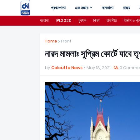
প্রথমপাতা
এক নজরে
কলকাতা
রাজ্য
করোনা
IPL2020
ফুটবল
শিক্ষা
রাজনীতি
বিজ্ঞান ও প্রয
Home
Front
নারদ মামলাঃ সুপ্রিম কোর্টে যাব
by
Calcutta News
May 18, 2021
0 Comme