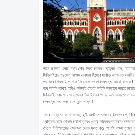
নারদ মামলায় এবার নতুন মোড় নিতে চলেছে। সূত্রের খবর, হাইকোর্টে
সিবিআইয়ের তরফেও আগাম ব্যবস্থা হিসেবে সর্বোচ্চ আদালতে ক্যাভিয়েট 
হয়, তবে সিবিআইকে না জানিয়ে এক তরফা সিদ্ধান্ত নেওয়া যাবে না। যদ
হবে আইনি লড়াই। যদিও আঁটঘাট বেধেই আইনি লড়াইয়ে নামতে চাইছে স
সিবিআই নারদ মামলায় রাজ্যের তিন বিধায়ক ও প্রাক্তন মেয়রকে গ্রে
সিদ্ধান্ত নিল কেন্দ্রীয় গোয়েন্দা সংস্থা।
শাসকদল সূত্রে জানা যাচ্ছে, হাইকোর্টের গতকালের নির্দেশের পুনর্
প্রাক্তন মেয়র শোভন চট্টোপাধ্যায়ও একই আবেদন করেছেন। মঙ্গলবার
তাদের সিবিআইয়ের হেফাজত থেকে মুক্ত করে আনাই লক্ষ্য তৃণমূল কং
সুপ্রিমকোর্টে নিয়ে গিয়ে জাতীয় রাজনীতিতে আর আলোচনা চাইছে না ব