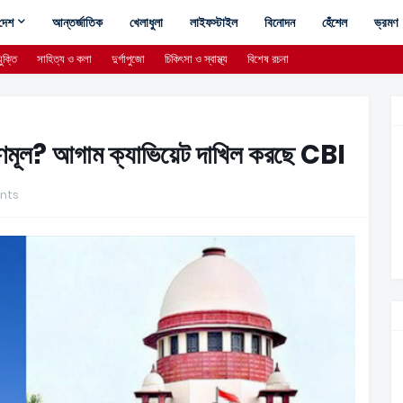
দেশ
আন্তর্জাতিক
খেলাধুলা
লাইফস্টাইল
বিনোদন
হেঁশেল
ভ্রমণ
ুক্তি
সাহিত্য ও কলা
দুর্গাপুজো
চিকিৎসা ও স্বাস্থ্য
বিশেষ রচনা
ে তৃণমূল? আগাম ক্যাভিয়েট দাখিল করছে CBI
nts