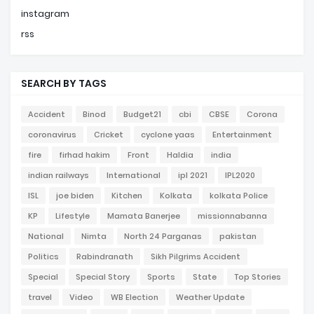
instagram
rss
SEARCH BY TAGS
Accident
Binod
Budget21
cbi
CBSE
Corona
coronavirus
Cricket
cyclone yaas
Entertainment
fire
firhad hakim
Front
Haldia
india
indian railways
International
ipl 2021
IPL2020
ISL
joe biden
Kitchen
Kolkata
kolkata Police
KP
Lifestyle
Mamata Banerjee
missionnabanna
National
Nimta
North 24 Parganas
pakistan
Politics
Rabindranath
Sikh Pilgrims Accident
Special
Special Story
Sports
State
Top Stories
travel
Video
WB Election
Weather Update