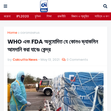
করোনা
IPL2020
ফুটবল
শিক্ষা
রাজনীতি
বিজ্ঞান ও প্রযুক্তি
সাহিত্য ও কলা
Home
coronavirus
WHO এবং FDA অনুমোদিত যে কোনও ভ্যাকসিন
আমদানি করা যাবেঃ কেন্দ্র
by
Calcutta News
May 13, 2021
0 Comments