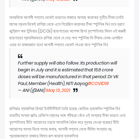
অপরদিকে আগামী সপ্তাহ থেকেই ভারতের বাজারে আসছে করোনার তৃতীয় টিকা। চলতি
মাসের প্রথম দিকেই রাশিয়া থেকে এসে গিয়েছিল করোনার টিকা স্পুটনিক ভি। তবে ড্রাগ
কন্ট্রোল অফ ইন্ডিয়ার (DCGI) ছাড়পত্রের অপেক্ষা ছিল। বৃহস্পতিবার মিলল ওই জরুরী
ছাড়পত্র। প্রাথমিকভাবে রাশিয়া থেকে যে দেড় লাখ স্পুটনিক ভি টিকার ডোজ এসেছিল
এবার তা বাজারজাত হবে। আগামী সপ্তাহ থেকেই পাওয়া যাবে স্পুটনিক ভি।
Further supply will also follow. Its production will
begin in July and it is estimated that 15.6 crore
doses will be manufactured in that period: Dr VK
Paul, Member (Health), NITI Aayog
#COVID19
— ANI (@ANI)
May 13, 2021
রাশিয়ার গ্যামালিয়া রিসার্চ ইনস্টিটিউটে তৈরি হয়েছে কোভিড ভ্যাকসিন স্পুটনিক ভি।
ভারতীয় সংস্থা ডক্টর রেড্ডি’স ল্যাবের সঙ্গে গাঁটছড়া বেঁধে ওই সংস্থার টিকা ভারতে এল।
বৃহস্পতিবার নীতি আয়োগের তরফে সাংবাদিক বৈঠক করে সুখবর দেওয়া হয়েছে। নীতি
আয়োগের সদস্য ভিকে পলের কথায়, আগামী সপ্তাহ থেকে সীমিত সংখ্যায় নয়,
প্রয়োজনমতো বাজারে মিলবে রুশ করোনা ভ্যাকসিন।