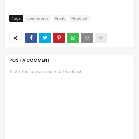
Tags
coronavirus
Front
National
POST A COMMENT
Thank You for your important feedback