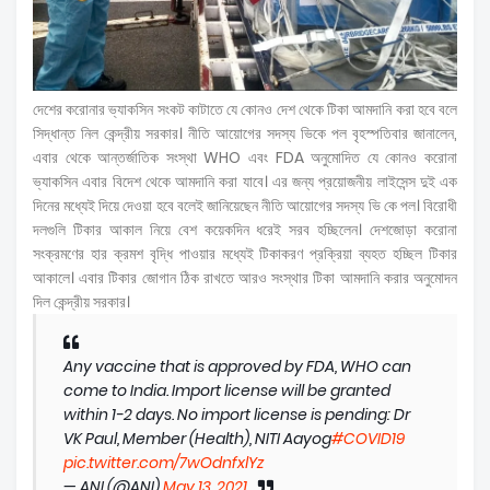
দেশের করোনার ভ্যাকসিন সংকট কাটাতে যে কোনও দেশ থেকে টিকা আমদানি করা হবে বলে
সিদ্ধান্ত নিল কেন্দ্রীয় সরকার। নীতি আয়োগের সদস্য ভিকে পল বৃহস্পতিবার জানালেন,
এবার থেকে আন্তর্জাতিক সংস্থা WHO এবং FDA অনুমোদিত যে কোনও করোনা
ভ্যাকসিন এবার বিদেশ থেকে আমদানি করা যাবে। এর জন্য প্রয়োজনীয় লাইসেন্স দুই এক
দিনের মধ্যেই দিয়ে দেওয়া হবে বলেই জানিয়েছেন নীতি আয়োগের সদস্য ভি কে পল। বিরোধী
দলগুলি টিকার আকাল নিয়ে বেশ কয়েকদিন ধরেই সরব হচ্ছিলেন। দেশজোড়া করোনা
সংক্রমণের হার ক্রমশ বৃদ্ধি পাওয়ার মধ্যেই টিকাকরণ প্রক্রিয়া ব্যহত হচ্ছিল টিকার
আকালে। এবার টিকার জোগান ঠিক রাখতে আরও সংস্থার টিকা আমদানি করার অনুমোদন
দিল কেন্দ্রীয় সরকার।
Any vaccine that is approved by FDA, WHO can
come to India. Import license will be granted
within 1-2 days. No import license is pending: Dr
VK Paul, Member (Health), NITI Aayog
#COVID19
pic.twitter.com/7wOdnfxlYz
— ANI (@ANI)
May 13, 2021