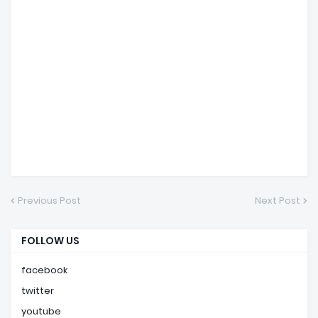
Previous Post
Next Post
FOLLOW US
facebook
twitter
youtube