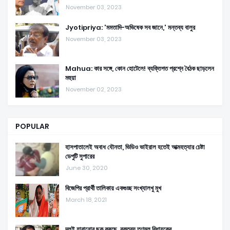
November 03, 2023
Jyotipriya: 'মমতাদি-অভিষেক সব জানে,' মন্তব্য বালুর
November 03, 2023
Mahua: কার সঙ্গে, কোন হোটেলে! ব্যক্তিগত প্রশ্নে বৈঠক ছাড়লেন
মহুয়া
November 02, 2023
POPULAR
হাসপাতালেই অবাধ যৌনতা, ভিডিও ভাইরাল হতেই আত্মহত্যার চেষ্টা
ডেপুটি সুপারের
June 30, 2020
বিজেপির প্রার্থী তালিকায় একগুচ্ছ সংখ্যালখু মুখ
March 18, 2021
দলই হারানোর ছক কষছে, বক্তব্য তৃণমূল বিধায়কের