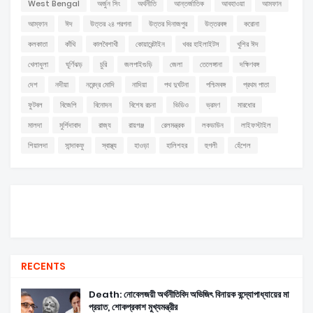
West Bengal
অর্জুন সিং
অর্থনীতি
আন্তর্জাতিক
আবহাওয়া
আমফান
আম্ফান
ঈদ
উত্তর ২৪ পরগনা
উত্তর দিনাজপুর
উত্তরবঙ্গ
করোনা
কলকাতা
কাঁথি
কালবৈশাখী
কোয়ারেন্টাইন
খবর হাইলাইটস
খুশির ঈদ
খেলাধুলা
ঘূর্ণিঝড়
চুরি
জলপাইগুড়ি
জেলা
তেলেঙ্গানা
দক্ষিণবঙ্গ
দেশ
নদীয়া
নরেন্দ্র মোদি
নাদিয়া
পথ দুর্ঘটনা
পশ্চিমবঙ্গ
প্রথম পাতা
ফুটবল
বিজেপি
বিনোদন
বিশেষ রচনা
ভিডিও
ভ্রমণ
মারধোর
মালদা
মুর্শিদাবাদ
রাজ্য
রায়গঞ্জ
রেলমন্ত্রক
লকডাউন
লাইফস্টাইল
শিয়ালদা
সান্দাকফু
স্বাস্থ্য
হাওড়া
হালিশহর
হুগলী
হেঁশেল
RECENTS
Death: নোবেলজয়ী অর্থনীতিবিদ অভিজিৎ বিনায়ক বন্দ্যোপাধ্যায়ের মা
প্রয়াত, শোকপ্রকাশ মুখ্যমন্ত্রীর