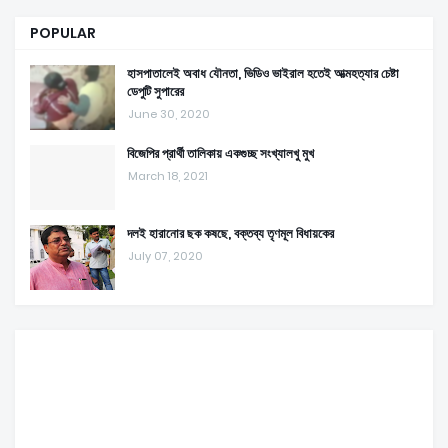
POPULAR
হাসপাতালেই অবাধ যৌনতা, ভিডিও ভাইরাল হতেই আত্মহত্যার চেষ্টা
ডেপুটি সুপারের
June 30, 2020
বিজেপির প্রার্থী তালিকায় একগুচ্ছ সংখ্যালখু মুখ
March 18, 2021
দলই হারানোর ছক কষছে, বক্তব্য তৃণমূল বিধায়কের
July 07, 2020