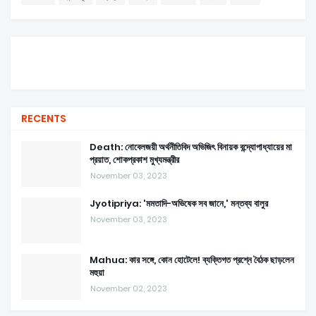
RECENTS
Death: নোবেলজয়ী অর্থনীতিবিদ অভিজিৎ বিনায়ক বন্দ্যোপাধ্যায়ের মা
প্রয়াত, শোকপ্রকাশ মুখ্যমন্ত্রীর
November 03, 2023
Jyotipriya: 'মমতাদি-অভিষেক সব জানে,' মন্তব্য বালুর
November 03, 2023
Mahua: কার সঙ্গে, কোন হোটেলে! ব্যক্তিগত প্রশ্নে বৈঠক ছাড়লেন
মহুয়া
November 02, 2023