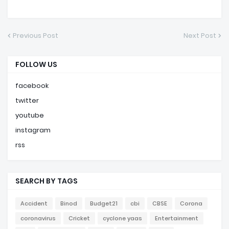
Previous Post
Next Post
FOLLOW US
facebook
twitter
youtube
instagram
rss
SEARCH BY TAGS
Accident
Binod
Budget21
cbi
CBSE
Corona
coronavirus
Cricket
cyclone yaas
Entertainment