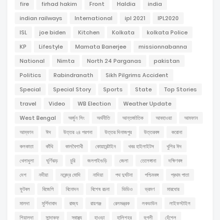
fire
firhad hakim
Front
Haldia
india
indian railways
International
ipl 2021
IPL2020
ISL
joe biden
Kitchen
Kolkata
kolkata Police
KP
Lifestyle
Mamata Banerjee
missionnabanna
National
Nimta
North 24 Parganas
pakistan
Politics
Rabindranath
Sikh Pilgrims Accident
Special
Special Story
Sports
State
Top Stories
travel
Video
WB Election
Weather Update
West Bengal
অর্জুন সিং
অর্থনীতি
আন্তর্জাতিক
আবহাওয়া
আমফান
আম্ফান
ঈদ
উত্তর ২৪ পরগনা
উত্তর দিনাজপুর
উত্তরবঙ্গ
করোনা
কলকাতা
কাঁথি
কালবৈশাখী
কোয়ারেন্টাইন
খবর হাইলাইটস
খুশির ঈদ
খেলাধুলা
ঘূর্ণিঝড়
চুরি
জলপাইগুড়ি
জেলা
তেলেঙ্গানা
দক্ষিণবঙ্গ
দেশ
নদীয়া
নরেন্দ্র মোদি
নাদিয়া
পথ দুর্ঘটনা
পশ্চিমবঙ্গ
প্রথম পাতা
ফুটবল
বিজেপি
বিনোদন
বিশেষ রচনা
ভিডিও
ভ্রমণ
মারধোর
মালদা
মুর্শিদাবাদ
রাজ্য
রায়গঞ্জ
রেলমন্ত্রক
লকডাউন
লাইফস্টাইল
শিয়ালদা
সান্দাকফু
স্বাস্থ্য
হাওড়া
হালিশহর
হুগলী
হেঁশেল