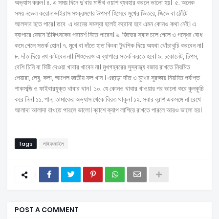
অভ্যাস করুন। ৪. এ সময় দিনে দু'বার মাউথ ওয়াশ ব্যবহার করলে ভালো হয়। ৫. অনেক
সময় নভেল করোনাভাইরাস সংক্রমণের উপসর্গ হিসেবে মুখের ভিতরে, জিভে বা ঠোঁটে
আলসার হতে পারে। তবে এ ধরনের সমস্যা হলেই করোনা হবে এমন কোনও কথা নেই। এ
ব্যাপারে ফোনে চিকিৎসকের পরামর্শ নিতে পারেন। ৬. জিভের স্বাদ চলে গেলে ও গন্ধের বোধ
কমে গেলে সতর্ক হোন। ৭. মুখে বা দাঁতে হাত কিংবা টুথপিক দিয়ে অযথা খোঁচাখুচি করবেন না।
৮. দাঁত দিয়ে নখ কাটবেন না। শিশুদেরও এ ব্যাপারে সতর্ক করতে হবে। ৯. চকোলেট, চিপস,
বেশি চিনি বা মিষ্টি দেওয়া খাবার খাবেন না। মুখগহ্বরের সুস্বাস্থ্য বজায় রাখতে নিয়মিত
পেয়ারা, লেবু, কলা, আপেল জাতীয় ফল খান । এছাড়া দাঁত ও মুখের সুরক্ষায় নিয়মিত পর্যাপ্ত
শাকসব্জি ও ফাইবারযুক্ত খাবার খান। ১০. যে কোনও খাবার খাওয়ার পর ভালো করে কুলকুচি
করে নিন। ১১. পান, তামাকের অভ্যাস থেকে বিরত থাকুন। ১২. সবার ব্রাশ একসঙ্গে না রেখে
আলাদা আলাদা রাখতে পারলে ভালো। ব্রাশে ক্যাপ লাগিয়ে রাখতে পারলে আরও ভালো হয়।
Tags
লাইফস্টাইল
POST A COMMENT