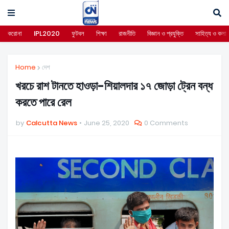
করোনা
IPL2020
ফুটবল
শিক্ষা
রাজনীতি
বিজ্ঞান ও প্রযুক্তি
সাহিত্য ও কলা
Home
দেশ
খরচে রাশ টানতে হাওড়া-শিয়ালদার ১৭ জোড়া ট্রেন বন্ধ
করতে পারে রেল
by
Calcutta News
June 25, 2020
0 Comments