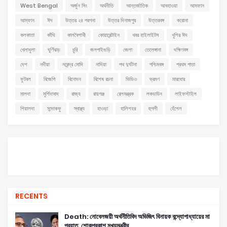
West Bengal
অর্জুন সিং
অর্থনীতি
আন্তর্জাতিক
আবহাওয়া
আমফান
আম্ফান
ঈদ
উত্তর ২৪ পরগনা
উত্তর দিনাজপুর
উত্তরবঙ্গ
করোনা
কলকাতা
কাঁথি
কালবৈশাখী
কোয়ারেন্টাইন
খবর হাইলাইটস
খুশির ঈদ
খেলাধুলা
ঘূর্ণিঝড়
চুরি
জলপাইগুড়ি
জেলা
তেলেঙ্গানা
দক্ষিণবঙ্গ
দেশ
নদীয়া
নরেন্দ্র মোদি
নাদিয়া
পথ দুর্ঘটনা
পশ্চিমবঙ্গ
প্রথম পাতা
ফুটবল
বিজেপি
বিনোদন
বিশেষ রচনা
ভিডিও
ভ্রমণ
মারধোর
মালদা
মুর্শিদাবাদ
রাজ্য
রায়গঞ্জ
রেলমন্ত্রক
লকডাউন
লাইফস্টাইল
শিয়ালদা
সান্দাকফু
স্বাস্থ্য
হাওড়া
হালিশহর
হুগলী
হেঁশেল
RECENTS
Death: নোবেলজয়ী অর্থনীতিবিদ অভিজিৎ বিনায়ক বন্দ্যোপাধ্যায়ের মা
প্রয়াত, শোকপ্রকাশ মুখ্যমন্ত্রীর