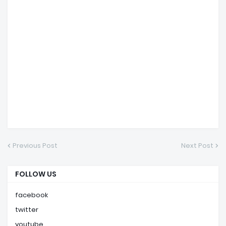
Previous Post
Next Post
FOLLOW US
facebook
twitter
youtube