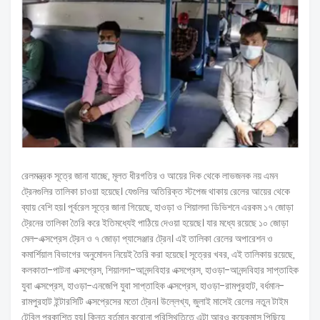
রেলমন্ত্রক সূত্রে জানা যাচ্ছে, মূলত ধীরগতির ও আয়ের দিক থেকে লাভজনক নয় এমন
ট্রেনগুলির তালিকা চাওয়া হয়েছে। যেগুলির অতিরিক্ত স্টপেজ থাকায় রেলের আয়ের থেকে
ব্যায় বেশি হয়। পূর্বরেল সূত্রে জানা গিয়েছে, হাওড়া ও শিয়ালদা ডিভিশনে এরকম ১৭ জোড়া
ট্রেনের তালিকা তৈরি করে ইতিমধ্যেই পাঠিয়ে দেওয়া হয়েছে। যার মধ্যে রয়েছে ১০ জোড়া
মেল-এক্সপ্রেস ট্রেন ও ৭ জোড়া প্যাসেঞ্জার ট্রেন। এই তালিকা রেলের অপারেশন ও
কমার্শিয়াল বিভাগের অনুমোদন নিয়েই তৈরি করা হয়েছে। সূত্রের খবর, এই তালিকায় রয়েছে,
কলকাতা-পাটনা এক্সপ্রেস, শিয়ালদা-আনন্দবিহার এক্সপ্রেস, হাওড়া-আনন্দবিহার সাপ্তাহিক
যুবা এক্সপ্রেস, হাওড়া-এনজেপি যুবা সাপ্তাহিক এক্সপ্রেস, হাওড়া-রামপুরহাট, বর্ধমান-
রামপুরহাট ইন্টারসিটি এক্সপ্রেসের মতো ট্রেন। উল্লেখ্য, জুলাই মাসেই রেলের নতুন টাইম
টেবিল প্রকাশিত হয়। কিন্তু বর্তমান করোনা পরিস্থিতিতে এটা আরও কয়েকমাস পিছিয়ে