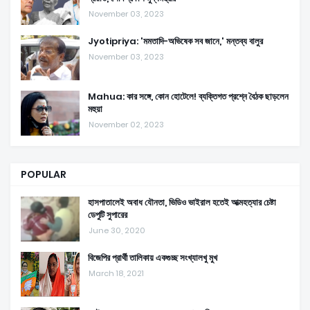
November 03, 2023
Jyotipriya: 'মমতাদি-অভিষেক সব জানে,' মন্তব্য বালুর
November 03, 2023
Mahua: কার সঙ্গে, কোন হোটেলে! ব্যক্তিগত প্রশ্নে বৈঠক ছাড়লেন
মহুয়া
November 02, 2023
POPULAR
হাসপাতালেই অবাধ যৌনতা, ভিডিও ভাইরাল হতেই আত্মহত্যার চেষ্টা
ডেপুটি সুপারের
June 30, 2020
বিজেপির প্রার্থী তালিকায় একগুচ্ছ সংখ্যালখু মুখ
March 18, 2021