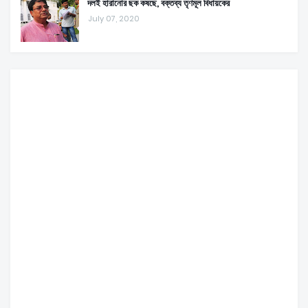
দলই হারানোর ছক কষছে, বক্তব্য তৃণমূল বিধায়কের
July 07, 2020