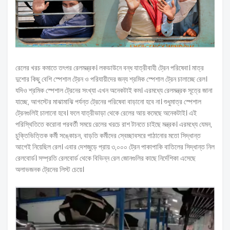
রেলের খরচ কমাতে তৎপর রেলমন্ত্রক। লকডাউনে বন্ধ যাত্রীবাহী ট্রেন পরিষেবা। মাত্র
দুশোর কিছু বেশি স্পেশাল ট্রেন ও পরিযায়ীদের জন্য শ্রমিক স্পেশাল ট্রেন চালাচ্ছে রেল।
যদিও শ্রমিক স্পেশাল ট্রেনের সংখ্যা এখন অনেকটাই কম। এরমধ্যে রেলমন্ত্রক সূত্রে জানা
যাচ্ছে, আগস্টের মাঝামাঝি পর্যন্ত ট্রেনের পরিষেবা বাড়ানো হবে না। শুধুমাত্র স্পেশাল
ট্রেনগুলিই চালানো হবে। ফলে যাত্রীভাড়া থেকে রেলের আয় কমেছে অনেকটাই। এই
পরিস্থিতিতে করোনা পরবর্তী সময়ে রেলের খরচে রাশ টানতে চাইছে মন্ত্রক। এরমধ্যে যেমন,
চুক্তিভিত্তিক কর্মী সঙ্কোচন, বাড়তি কর্মীদের স্বেচ্ছাবসরে পাঠানোর মতো সিদ্ধান্ত
আগেই নিয়েছিল রেল। এবার দেশজুড়ে প্রায় ৩,০০০ ট্রেন পাকাপাকি বাতিলের সিদ্ধান্ত নিল
রেলবোর্ড। সম্প্রতি রেলবোর্ড থেকে বিভিন্ন রেল জোনগুলির কাছে নির্দেশিকা এসেছে
অলাভজনক ট্রেনের লিস্ট চেয়ে।