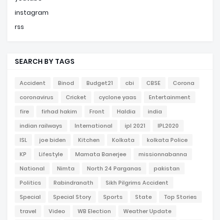
instagram
rss
SEARCH BY TAGS
Accident
Binod
Budget21
cbi
CBSE
Corona
coronavirus
Cricket
cyclone yaas
Entertainment
fire
firhad hakim
Front
Haldia
india
indian railways
International
ipl 2021
IPL2020
ISL
joe biden
Kitchen
Kolkata
kolkata Police
KP
Lifestyle
Mamata Banerjee
missionnabanna
National
Nimta
North 24 Parganas
pakistan
Politics
Rabindranath
Sikh Pilgrims Accident
Special
Special Story
Sports
State
Top Stories
travel
Video
WB Election
Weather Update