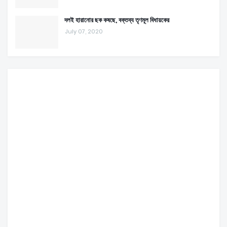
দলই হারানোর ছক কষছে, বক্তব্য তৃণমূল বিধায়কের
July 07, 2020