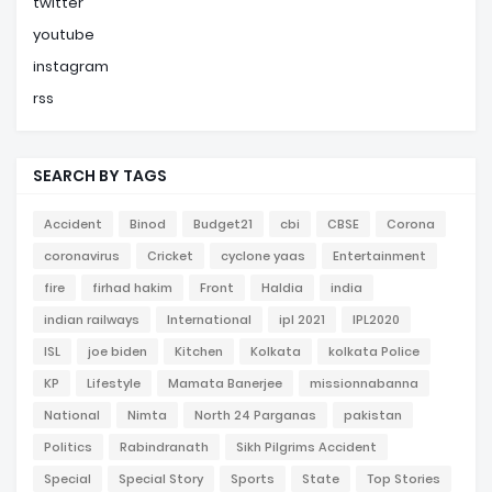
twitter
youtube
instagram
rss
SEARCH BY TAGS
Accident
Binod
Budget21
cbi
CBSE
Corona
coronavirus
Cricket
cyclone yaas
Entertainment
fire
firhad hakim
Front
Haldia
india
indian railways
International
ipl 2021
IPL2020
ISL
joe biden
Kitchen
Kolkata
kolkata Police
KP
Lifestyle
Mamata Banerjee
missionnabanna
National
Nimta
North 24 Parganas
pakistan
Politics
Rabindranath
Sikh Pilgrims Accident
Special
Special Story
Sports
State
Top Stories