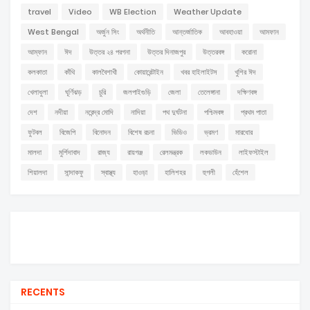
travel
Video
WB Election
Weather Update
West Bengal
অর্জুন সিং
অর্থনীতি
আন্তর্জাতিক
আবহাওয়া
আমফান
আম্ফান
ঈদ
উত্তর ২৪ পরগনা
উত্তর দিনাজপুর
উত্তরবঙ্গ
করোনা
কলকাতা
কাঁথি
কালবৈশাখী
কোয়ারেন্টাইন
খবর হাইলাইটস
খুশির ঈদ
খেলাধুলা
ঘূর্ণিঝড়
চুরি
জলপাইগুড়ি
জেলা
তেলেঙ্গানা
দক্ষিণবঙ্গ
দেশ
নদীয়া
নরেন্দ্র মোদি
নাদিয়া
পথ দুর্ঘটনা
পশ্চিমবঙ্গ
প্রথম পাতা
ফুটবল
বিজেপি
বিনোদন
বিশেষ রচনা
ভিডিও
ভ্রমণ
মারধোর
মালদা
মুর্শিদাবাদ
রাজ্য
রায়গঞ্জ
রেলমন্ত্রক
লকডাউন
লাইফস্টাইল
শিয়ালদা
সান্দাকফু
স্বাস্থ্য
হাওড়া
হালিশহর
হুগলী
হেঁশেল
RECENTS