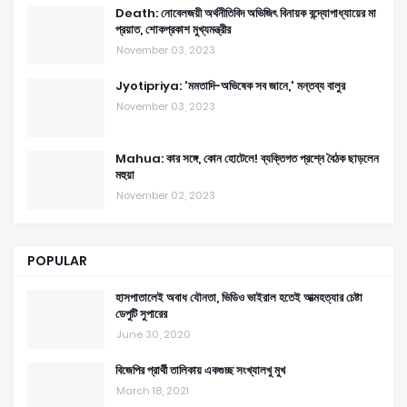
Death: নোবেলজয়ী অর্থনীতিবিদ অভিজিৎ বিনায়ক বন্দ্যোপাধ্যায়ের মা
প্রয়াত, শোকপ্রকাশ মুখ্যমন্ত্রীর
November 03, 2023
Jyotipriya: 'মমতাদি-অভিষেক সব জানে,' মন্তব্য বালুর
November 03, 2023
Mahua: কার সঙ্গে, কোন হোটেলে! ব্যক্তিগত প্রশ্নে বৈঠক ছাড়লেন
মহুয়া
November 02, 2023
POPULAR
হাসপাতালেই অবাধ যৌনতা, ভিডিও ভাইরাল হতেই আত্মহত্যার চেষ্টা
ডেপুটি সুপারের
June 30, 2020
বিজেপির প্রার্থী তালিকায় একগুচ্ছ সংখ্যালখু মুখ
March 18, 2021