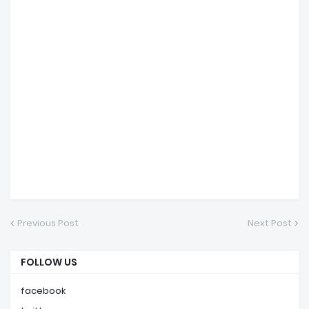
Previous Post
Next Post
FOLLOW US
facebook