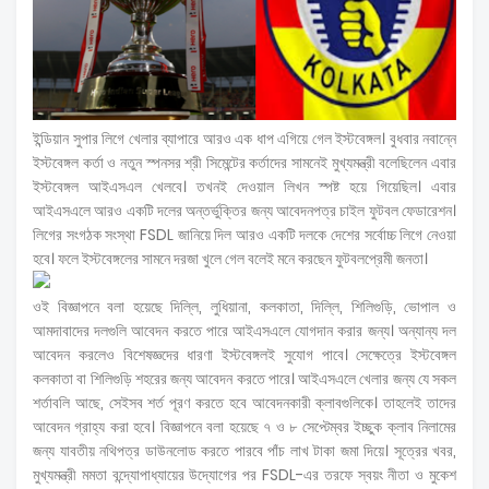
ইন্ডিয়ান সুপার লিগে খেলার ব্যাপারে আরও এক ধাপ এগিয়ে গেল ইস্টবেঙ্গল। বুধবার নবান্নে
ইস্টবেঙ্গল কর্তা ও নতুন স্পনসর শ্রী সিমেন্টের কর্তাদের সামনেই মুখ্যমন্ত্রী বলেছিলেন এবার
ইস্টবেঙ্গল আইএসএল খেলবে। তখনই দেওয়াল লিখন স্পষ্ট হয়ে গিয়েছিল। এবার
আইএসএলে আরও একটি দলের অন্তর্ভুক্তির জন্য আবেদনপত্র চাইল ফুটবল ফেডারেশন।
লিগের সংগঠক সংস্থা FSDL জানিয়ে দিল আরও একটি দলকে দেশের সর্বোচ্চ লিগে নেওয়া
হবে। ফলে ইস্টবেঙ্গলের সামনে দরজা খুলে গেল বলেই মনে করছেন ফুটবলপ্রেমী জনতা।
ওই বিজ্ঞাপনে বলা হয়েছে দিল্লি, লুধিয়ানা, কলকাতা, দিল্লি, শিলিগুড়ি, ভোপাল ও
আমদাবাদের দলগুলি আবেদন করতে পারে আইএসএলে যোগদান করার জন্য। অন্যান্য দল
আবেদন করলেও বিশেষজ্ঞদের ধারণা ইস্টবেঙ্গলই সুযোগ পাবে। সেক্ষেত্রে ইস্টবেঙ্গল
কলকাতা বা শিলিগুড়ি শহরের জন্য আবেদন করতে পারে। আইএসএলে খেলার জন্য যে সকল
শর্তাবলি আছে, সেইসব শর্ত পূরণ করতে হবে আবেদনকারী ক্লাবগুলিকে। তাহলেই তাদের
আবেদন গ্রাহ্য করা হবে। বিজ্ঞাপনে বলা হয়েছে ৭ ও ৮ সেপ্টেম্বর ইচ্ছুক ক্লাব নিলামের
জন্য যাবতীয় নথিপত্র ডাউনলোড করতে পারবে পাঁচ লাখ টাকা জমা দিয়ে। সূত্রের খবর,
মুখ্যমন্ত্রী মমতা বন্দ্যোপাধ্যায়ের উদ্যোগের পর FSDL-এর তরফে স্বয়ং নীতা ও মুকেশ